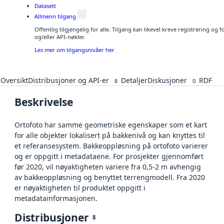
Datasett
Allmenn tilgang
Offentlig tilgjengelig for alle. Tilgang kan likevel kreve registrering o
og/eller API-nøkler.
Les mer om tilgangsnivåer her
Oversikt
Distribusjoner og API-er
Detaljer
Diskusjoner
RDF
8
0
Beskrivelse
Ortofoto har samme geometriske egenskaper som et kart
for alle objekter lokalisert på bakkenivå og kan knyttes til
et referansesystem. Bakkeoppløsning på ortofoto varierer
og er oppgitt i metadataene. For prosjekter gjennomført
før 2020, vil nøyaktigheten variere fra 0,5-2 m avhengig
av bakkeoppløsning og benyttet terrengmodell. Fra 2020
er nøyaktigheten til produktet oppgitt i
metadatainformasjonen.
Distribusjoner
8