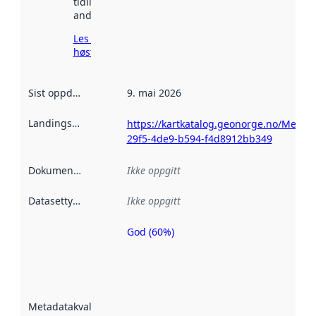
tidligere
andre steder.
Les mer om
høsting her
Sist oppdatert
:
9. mai 2026
Landingsside
:
https://kartkatalog.geonorge.no/Metad
29f5-4de9-b594-f4d8912bb349
Dokumentasjon
:
Ikke oppgitt
Datasettype
:
Ikke oppgitt
God (60%)
Metadatakvalitet
er en indikator
på hvor godt
datasettene er
beskrevet ved
Metadatakvalitet
:
hjelp