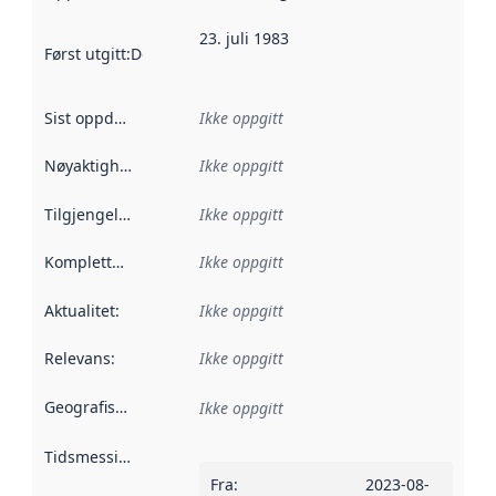
23. juli 1983
Først utgitt
:
Denne datoen sier når dataene i dette datasettet 
Sist oppdatert
:
Ikke oppgitt
Nøyaktighet
:
Ikke oppgitt
Tilgjengelighet
:
Ikke oppgitt
Kompletthet
:
Ikke oppgitt
Aktualitet
:
Ikke oppgitt
Relevans
:
Ikke oppgitt
Geografisk avgrensning
:
Ikke oppgitt
Tidsmessig avgrensning
:
Fra
:
2023-08-