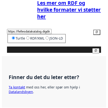
Les mer om RDF og
hvilke formater vi støtter
her
Kopier
Turtle
RDF/XML
JSON-LD
Kopier
Finner du det du leter etter?
Ta kontakt
med oss her, eller spør om hjelp i
Datalandsbyen
.