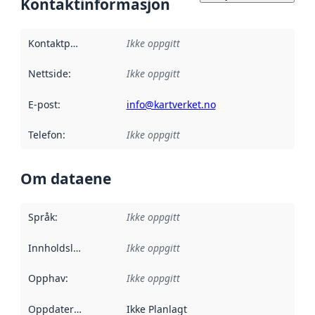
Kontaktinformasjon
Kontaktpunkt
:
Ikke oppgitt
Nettside
:
Ikke oppgitt
E-post
:
info@kartverket.no
Telefon
:
Ikke oppgitt
Om dataene
Språk
:
Ikke oppgitt
Innholdsleverandører
Ikke oppgitt
:
Opphav
:
Ikke oppgitt
Oppdateringsfrekvens
Ikke Planlagt
: