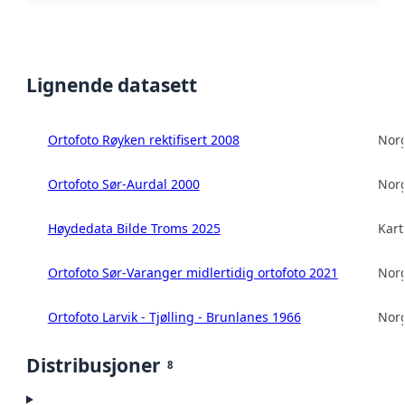
Lignende datasett
Ortofoto Røyken rektifisert 2008
Norg
Ortofoto Sør-Aurdal 2000
Norg
Høydedata Bilde Troms 2025
Kart
Ortofoto Sør-Varanger midlertidig ortofoto 2021
Norg
Ortofoto Larvik - Tjølling - Brunlanes 1966
Norg
Distribusjoner
8