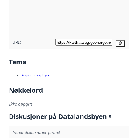
avmetadata.
Les mer om
metadatakvalitet
her
URI:
Kopier
Tema
Regioner og byer
Nøkkelord
Ikke oppgitt
Diskusjoner på Datalandsbyen
0
Ingen diskusjoner funnet