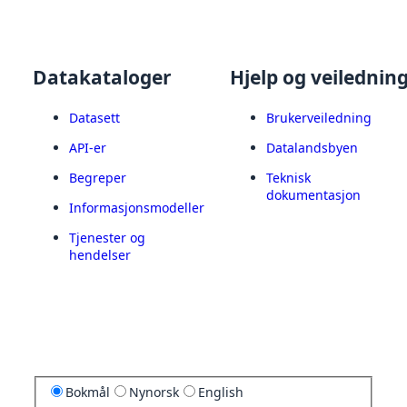
Datakataloger
Hjelp og veilednin
Datasett
Brukerveiledning
API-er
Datalandsbyen
Begreper
Teknisk
dokumentasjon
Informasjonsmodeller
Tjenester og
hendelser
Bokmål
Nynorsk
English