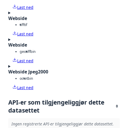
Last ned
Webside
tiff
tif
Last ned
Webside
geotiff
bin
Last ned
Webside Jpeg2000
octet
bin
Last ned
API-er som tilgjengeliggjør dette
0
datasettet
Ingen registrerte API-er tilgjengeliggjør dette datasettet.