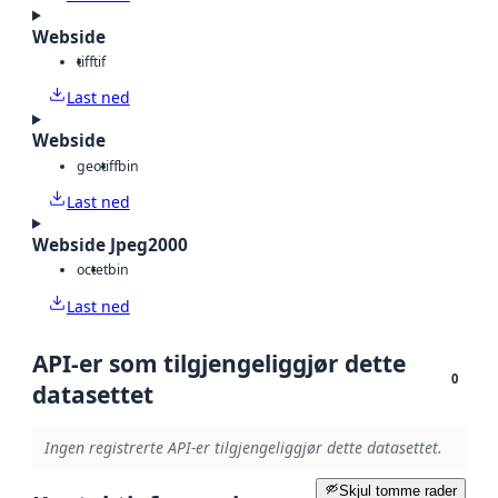
Webside
tiff
tif
Last ned
Webside
geotiff
bin
Last ned
Webside Jpeg2000
octet
bin
Last ned
API-er som tilgjengeliggjør dette
0
datasettet
Ingen registrerte API-er tilgjengeliggjør dette datasettet.
Skjul tomme rader