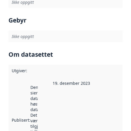
Ikke oppgitt
Gebyr
Ikke oppgitt
Om datasettet
Utgiver
:
19. desember 2023
Denne datoen
sier når
datasettet ble
høstet av
data.norge.no.
Det kan ha
Publisert
:
vært
tilgjengelig