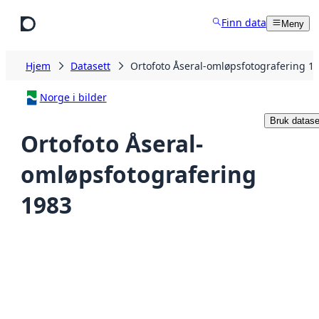
Hopp til hovedinnhold
Finn data
Meny
Hjem
Datasett
Ortofoto Åseral-omløpsfotografering 1
Norge i bilder
Bruk datase
Ortofoto Åseral-
omløpsfotografering
1983