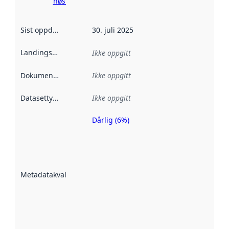
høsting her
Sist oppdatert
:
30. juli 2025
Landingsside
:
Ikke oppgitt
Dokumentasjon
:
Ikke oppgitt
Datasettype
:
Ikke oppgitt
Dårlig (6%)
Metadatakvalitet
er en indikator
på hvor godt
datasettene er
beskrevet ved
Metadatakvalitet
:
hjelp
avmetadata.
Les mer om
metadatakvalitet
her