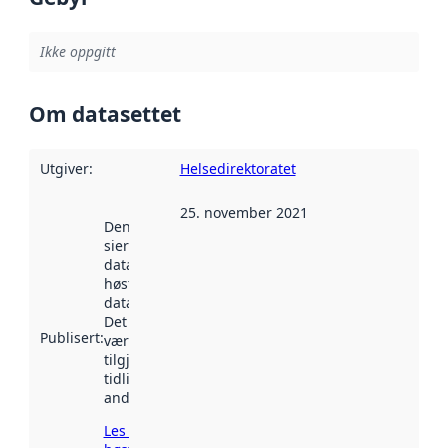
Ikke oppgitt
Om datasettet
Utgiver
:
Helsedirektoratet
25. november 2021
Denne datoen
sier når
datasettet ble
høstet av
data.norge.no.
Det kan ha
Publisert
:
vært
tilgjengelig
tidligere
andre steder.
Les mer om