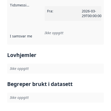
Tidsmessig avgrensning
:
Fra
:
2026-03-
29T00:00:00Z
Ikke oppgitt
I samsvar med
:
Referanse til en implementasjonsregel eller a
Lovhjemler
Ikke oppgitt
Begreper brukt i datasett
Ikke oppgitt