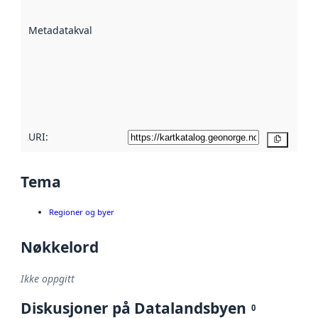
datasettene er
beskrevet ved
Metadatakvalitet
:
hjelp
avmetadata.
Les mer om
metadatakvalitet
her
URI:
Kopier
Tema
Regioner og byer
Nøkkelord
Ikke oppgitt
Diskusjoner på Datalandsbyen
0