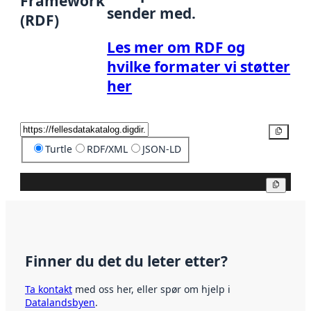
Framework
sender med.
(RDF)
Les mer om RDF og
hvilke formater vi støtter
her
Kopier
Turtle
RDF/XML
JSON-LD
Kopier
Finner du det du leter etter?
Ta kontakt
med oss her, eller spør om hjelp i
Datalandsbyen
.