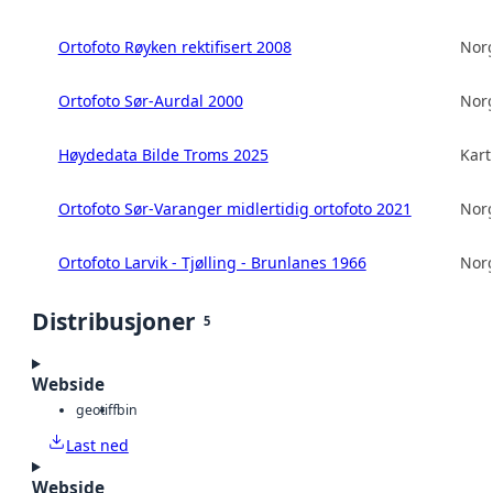
Ortofoto Røyken rektifisert 2008
Norg
Ortofoto Sør-Aurdal 2000
Norg
Høydedata Bilde Troms 2025
Kart
Ortofoto Sør-Varanger midlertidig ortofoto 2021
Norg
Ortofoto Larvik - Tjølling - Brunlanes 1966
Norg
Distribusjoner
5
Webside
geotiff
bin
Last ned
Webside