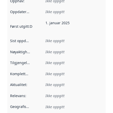
Opphav
:
Ikke oppgitt
Oppdateringsfrekvens
Ikke oppgitt
:
1. januar 2025
Først utgitt
:
Denne datoen sier når dataene i dette datasettet 
Sist oppdatert
:
Ikke oppgitt
Nøyaktighet
:
Ikke oppgitt
Tilgjengelighet
:
Ikke oppgitt
Kompletthet
:
Ikke oppgitt
Aktualitet
:
Ikke oppgitt
Relevans
:
Ikke oppgitt
Geografisk avgrensning
:
Ikke oppgitt