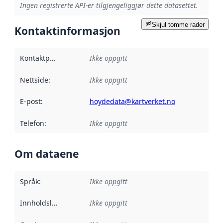
Ingen registrerte API-er tilgjengeliggjør dette datasettet.
Skjul tomme rader
Kontaktinformasjon
Kontaktpunkt
:
Ikke oppgitt
Nettside
:
Ikke oppgitt
E-post
:
hoydedata@kartverket.no
Telefon
:
Ikke oppgitt
Om dataene
Språk
:
Ikke oppgitt
Innholdsleverandører
Ikke oppgitt
: