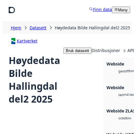
Hopp til hovedinnhold
Finn data
Meny
Hjem
Datasett
Høydedata Bilde Hallingdal del2 2025
Kartverket
Distribusjoner
API
Bruk datasett
5
Høydedata
Webside
Bilde
bin
geotiff
Hallingdal
Webside
vnd.las
del2 2025
laz
Webside ZLA
bin
octet