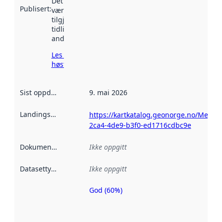
Det kan ha
Publisert
:
vært
tilgjengelig
tidligere
andre steder.
Les mer om
høsting her
Sist oppdatert
:
9. mai 2026
Landingsside
:
https://kartkatalog.geonorge.no/Metad
2ca4-4de9-b3f0-ed1716cdbc9e
Dokumentasjon
:
Ikke oppgitt
Datasettype
:
Ikke oppgitt
God (60%)
Metadatakvalitet
er en indikator
på hvor godt