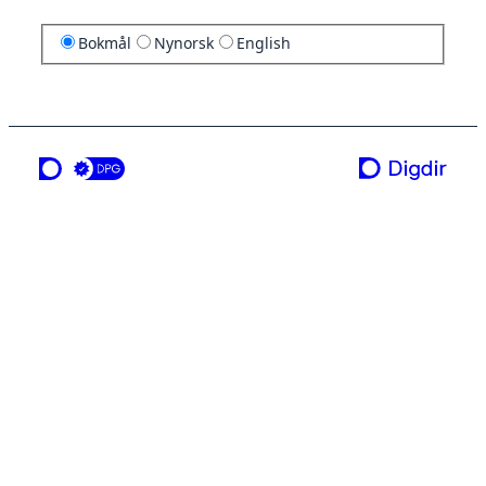
Bokmål
Nynorsk
English
en tjeneste fra