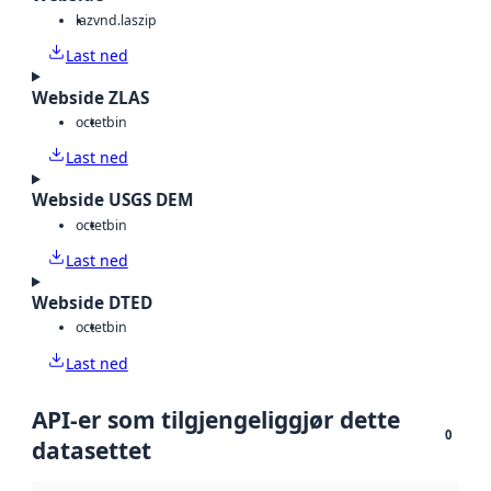
laz
vnd.laszip
Last ned
Webside ZLAS
octet
bin
Last ned
Webside USGS DEM
octet
bin
Last ned
Webside DTED
octet
bin
Last ned
API-er som tilgjengeliggjør dette
0
datasettet