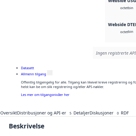
Webside US
bin
octet
Webside DTE
bin
octet
Ingen registrerte API
Datasett
Allmenn tilgang
Offentlig tilgjengelig for alle. Tilgang kan likevel kreve registrering o
helst kan be om slik registrering og/eller API-nøkler.
Les mer om tilgangsnivåer her
Oversikt
Distribusjoner og API-er
Detaljer
Diskusjoner
RDF
5
0
Beskrivelse