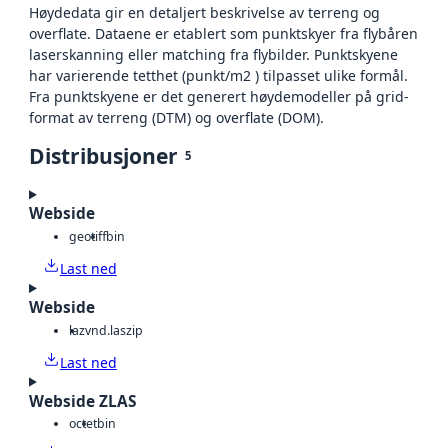
Høydedata gir en detaljert beskrivelse av terreng og
overflate. Dataene er etablert som punktskyer fra flybåren
laserskanning eller matching fra flybilder. Punktskyene
har varierende tetthet (punkt/m2 ) tilpasset ulike formål.
Fra punktskyene er det generert høydemodeller på grid-
format av terreng (DTM) og overflate (DOM).
Distribusjoner
5
Webside
geotiff
bin
Last ned
Webside
laz
vnd.laszip
Last ned
Webside ZLAS
octet
bin