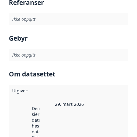
Referanser
Ikke oppgitt
Gebyr
Ikke oppgitt
Om datasettet
Utgiver
:
29. mars 2026
Denne datoen
sier når
datasettet ble
høstet av
data.norge.no.