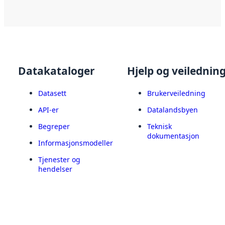
Datakataloger
Hjelp og veilednin
Datasett
Brukerveiledning
API-er
Datalandsbyen
Begreper
Teknisk
dokumentasjon
Informasjonsmodeller
Tjenester og
hendelser