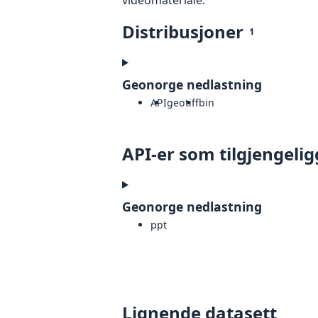
Distribusjoner
1
Geonorge nedlastning
API
geotiff
bin
API-er som tilgjengelig
Geonorge nedlastning
ppt
Lignende datasett