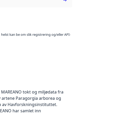
 helst kan be om slik registrering og/eller API-
å MAREANO tokt og miljødata fra
av artene Paragorgia arborea og
 av Havforskningsinstituttet.
REANO har samlet inn