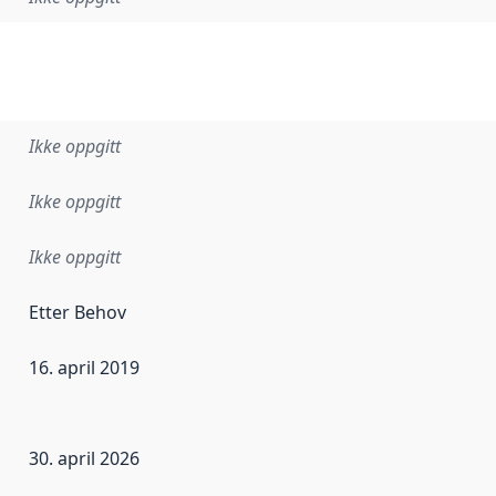
Ikke oppgitt
Ikke oppgitt
Ikke oppgitt
Etter Behov
16. april 2019
ataene i dette datasettet første gang ble utgitt. Det kan ha
30. april 2026