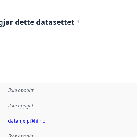
gjør dette datasettet
1
Ikke oppgitt
Ikke oppgitt
datahjelp@hi.no
Ikke oppgitt