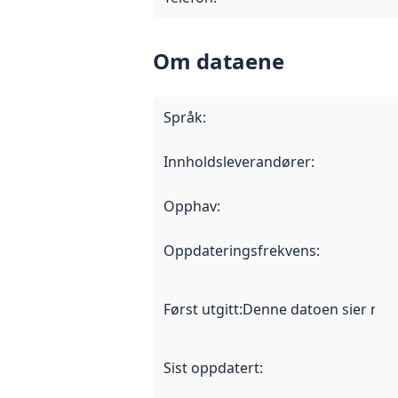
Om dataene
Språk
:
Innholdsleverandører
:
Opphav
:
Oppdateringsfrekvens
:
Først utgitt
:
Denne datoen sier når d
Sist oppdatert
: