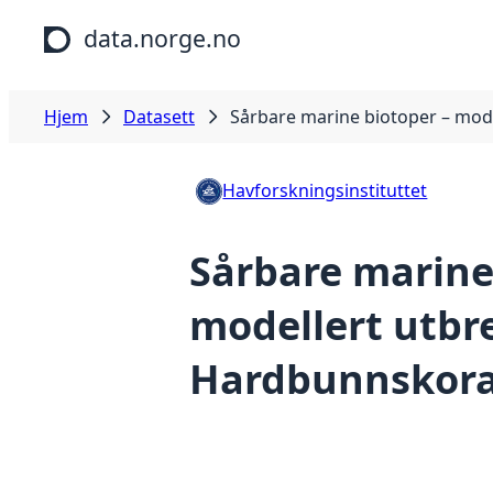
Hopp til hovedinnhold
data.norge.no
Hjem
Datasett
Sårbare marine biotoper – mod
Havforskningsinstituttet
Sårbare marine
modellert utbr
Hardbunnskora