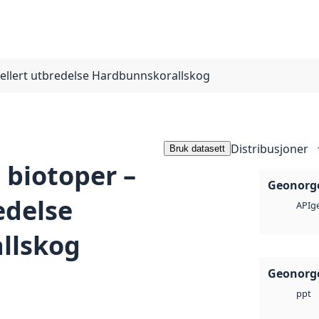
ellert utbredelse Hardbunnskorallskog
Distribusjoner
Bruk datasett
 biotoper –
Geonorge
edelse
ge
API
llskog
Geonorge
ppt