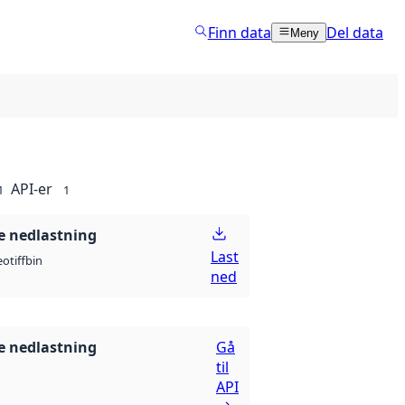
Finn data
Del data
Meny
API-er
1
1
 nedlastning
Last
otiff
bin
ned
 nedlastning
Gå
til
API