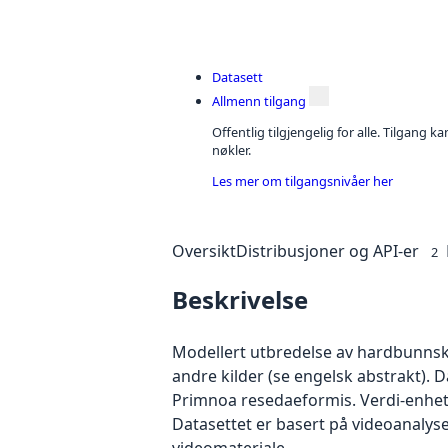
Datasett
Allmenn tilgang
Offentlig tilgjengelig for alle. Tilgang 
nøkler.
Les mer om tilgangsnivåer her
Oversikt
Distribusjoner og API-er
2
Beskrivelse
Modellert utbredelse av hardbunnsk
andre kilder (se engelsk abstrakt). 
Primnoa resedaeformis. Verdi-enhete
Datasettet er basert på videoanal
videomateriale.