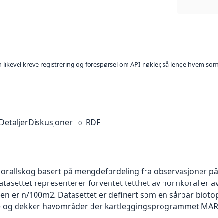
kan likevel kreve registrering og forespørsel om API-nøkler, så lenge hvem som
Detaljer
Diskusjoner
RDF
0
orallskog basert på mengdefordeling fra observasjoner p
Datasettet representerer forventet tetthet av hornkoraller 
n er n/100m2. Datasettet er definert som en sårbar biotop
yse og dekker havområder der kartleggingsprogrammet MA