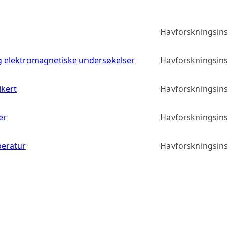
Havforskningsinst
g elektromagnetiske undersøkelser
Havforskningsinst
ikert
Havforskningsinst
er
Havforskningsinst
peratur
Havforskningsinst