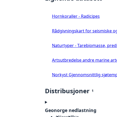
Hornkoraller - Radicipes
Rådgivningskart for seismiske o
Naturtyper - Tarebiomasse, pred
Artsutbredelse andre marine art
Norkyst Gjennomsnittlig sjøtem
Distribusjoner
1
Geonorge nedlastning
API
geotiff
bin