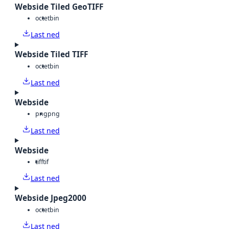
Webside Tiled GeoTIFF
octet
bin
Last ned
Webside Tiled TIFF
octet
bin
Last ned
Webside
png
png
Last ned
Webside
tiff
tif
Last ned
Webside Jpeg2000
octet
bin
Last ned