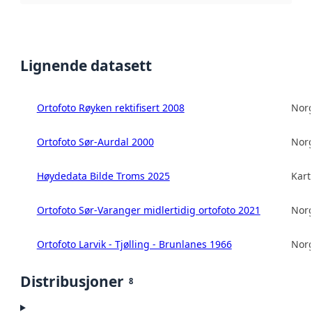
Lignende datasett
Ortofoto Røyken rektifisert 2008
Norg
Ortofoto Sør-Aurdal 2000
Norg
Høydedata Bilde Troms 2025
Kart
Ortofoto Sør-Varanger midlertidig ortofoto 2021
Norg
Ortofoto Larvik - Tjølling - Brunlanes 1966
Norg
Distribusjoner
8