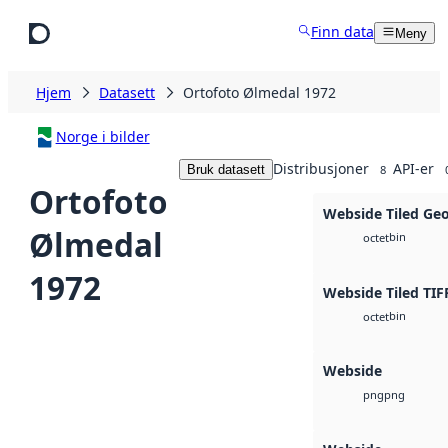
Hopp til hovedinnhold
Finn data
Meny
Hjem
Datasett
Ortofoto Ølmedal 1972
Norge i bilder
Distribusjoner
API-er
Bruk datasett
8
Ortofoto
Webside Tiled Ge
Ølmedal
bin
octet
1972
Webside Tiled TIF
bin
octet
Webside
png
png