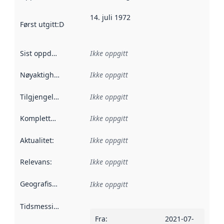
14. juli 1972
Først utgitt
:
Denne datoen sier når dataene i dette datasettet 
Sist oppdatert
:
Ikke oppgitt
Nøyaktighet
:
Ikke oppgitt
Tilgjengelighet
:
Ikke oppgitt
Kompletthet
:
Ikke oppgitt
Aktualitet
:
Ikke oppgitt
Relevans
:
Ikke oppgitt
Geografisk avgrensning
:
Ikke oppgitt
Tidsmessig avgrensning
:
Fra
:
2021-07-