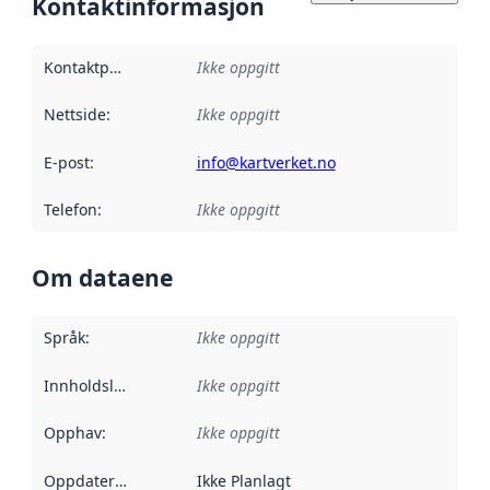
Kontaktinformasjon
Kontaktpunkt
:
Ikke oppgitt
Nettside
:
Ikke oppgitt
E-post
:
info@kartverket.no
Telefon
:
Ikke oppgitt
Om dataene
Språk
:
Ikke oppgitt
Innholdsleverandører
Ikke oppgitt
:
Opphav
:
Ikke oppgitt
Oppdateringsfrekvens
Ikke Planlagt
: