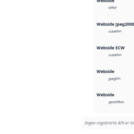
Webside
tif
tiff
Webside Jpeg200
bin
octet
Webside ECW
bin
octet
Webside
bin
jpeg
Webside
bin
geotiff
Ingen registrerte API-er ti