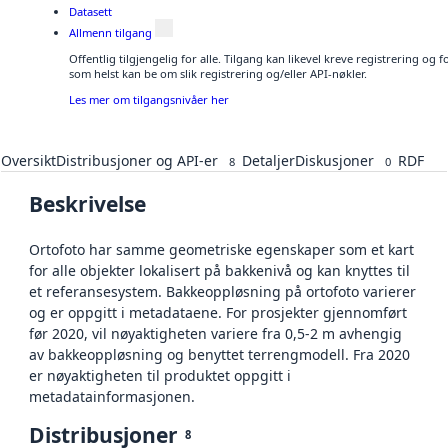
Datasett
Allmenn tilgang
Offentlig tilgjengelig for alle. Tilgang kan likevel kreve registrering og
som helst kan be om slik registrering og/eller API-nøkler.
Les mer om tilgangsnivåer her
Oversikt
Distribusjoner og API-er
Detaljer
Diskusjoner
RDF
8
0
Beskrivelse
Ortofoto har samme geometriske egenskaper som et kart
for alle objekter lokalisert på bakkenivå og kan knyttes til
et referansesystem. Bakkeoppløsning på ortofoto varierer
og er oppgitt i metadataene. For prosjekter gjennomført
før 2020, vil nøyaktigheten variere fra 0,5-2 m avhengig
av bakkeoppløsning og benyttet terrengmodell. Fra 2020
er nøyaktigheten til produktet oppgitt i
metadatainformasjonen.
Distribusjoner
8