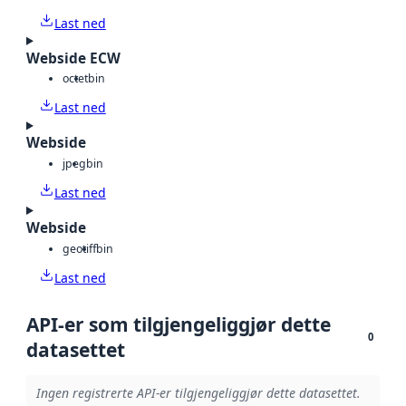
Last ned
Webside ECW
octet
bin
Last ned
Webside
jpeg
bin
Last ned
Webside
geotiff
bin
Last ned
API-er som tilgjengeliggjør dette
0
datasettet
Ingen registrerte API-er tilgjengeliggjør dette datasettet.