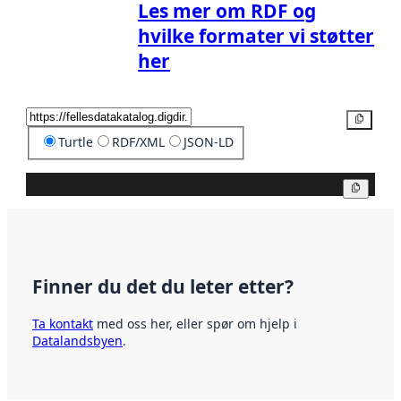
Les mer om RDF og
hvilke formater vi støtter
her
Kopier
Turtle
RDF/XML
JSON-LD
Kopier
Finner du det du leter etter?
Ta kontakt
med oss her, eller spør om hjelp i
Datalandsbyen
.