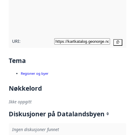
avmetadata.
Les mer om
metadatakvalitet
her
URI:
Kopier
Tema
Regioner og byer
Nøkkelord
Ikke oppgitt
Diskusjoner på Datalandsbyen
0
Ingen diskusjoner funnet