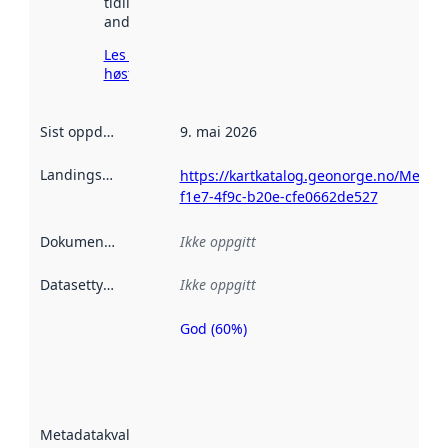
tidligere
andre steder.
Les mer om
høsting her
Sist oppdatert
:
9. mai 2026
Landingsside
:
https://kartkatalog.geonorge.no/Metada
f1e7-4f9c-b20e-cfe0662de527
Dokumentasjon
:
Ikke oppgitt
Datasettype
:
Ikke oppgitt
God (60%)
Metadatakvalitet
er en indikator
på hvor godt
datasettene er
beskrevet ved
Metadatakvalitet
:
hjelp