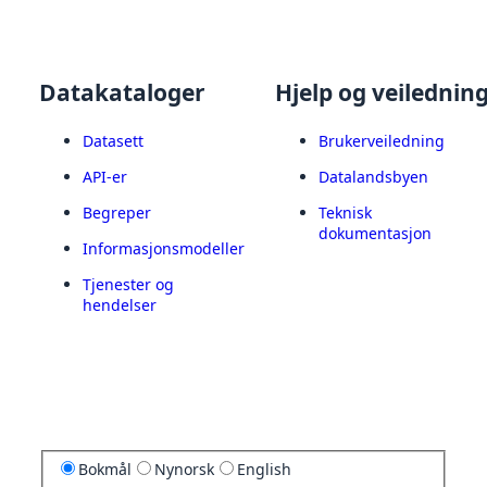
Datakataloger
Hjelp og veilednin
Datasett
Brukerveiledning
API-er
Datalandsbyen
Begreper
Teknisk
dokumentasjon
Informasjonsmodeller
Tjenester og
hendelser
Bokmål
Nynorsk
English