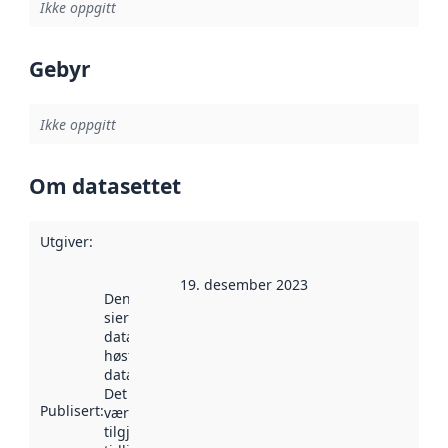
Ikke oppgitt
Gebyr
Ikke oppgitt
Om datasettet
Utgiver
:
19. desember 2023
Denne datoen
sier når
datasettet ble
høstet av
data.norge.no.
Det kan ha
Publisert
:
vært
tilgjengelig