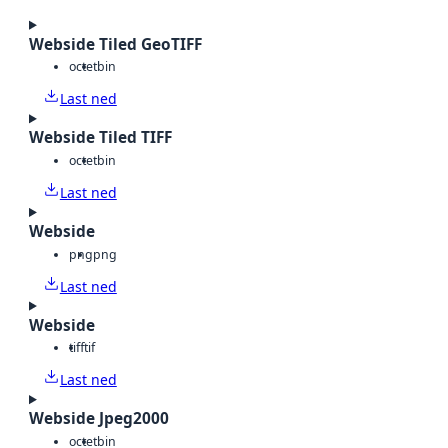
Webside Tiled GeoTIFF
octet
bin
Last ned
Webside Tiled TIFF
octet
bin
Last ned
Webside
png
png
Last ned
Webside
tiff
tif
Last ned
Webside Jpeg2000
octet
bin