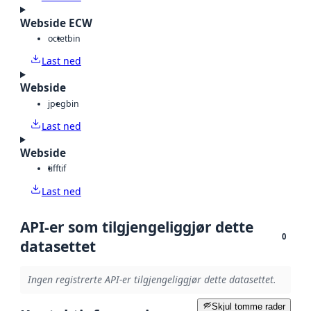
Webside ECW
octet
bin
Last ned
Webside
jpeg
bin
Last ned
Webside
tiff
tif
Last ned
API-er som tilgjengeliggjør dette
0
datasettet
Ingen registrerte API-er tilgjengeliggjør dette datasettet.
Skjul tomme rader