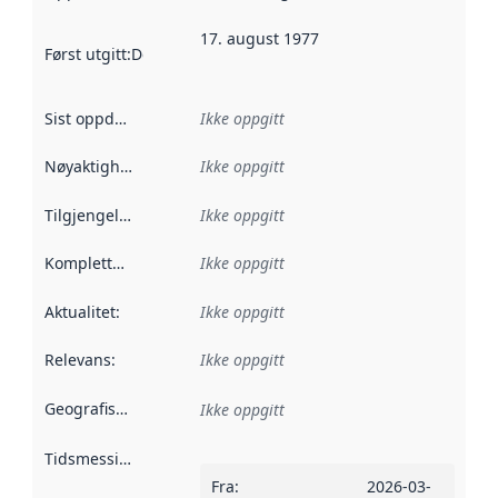
17. august 1977
Først utgitt
:
Denne datoen sier når dataene i dette datasettet 
Sist oppdatert
:
Ikke oppgitt
Nøyaktighet
:
Ikke oppgitt
Tilgjengelighet
:
Ikke oppgitt
Kompletthet
:
Ikke oppgitt
Aktualitet
:
Ikke oppgitt
Relevans
:
Ikke oppgitt
Geografisk avgrensning
:
Ikke oppgitt
Tidsmessig avgrensning
:
Fra
:
2026-03-