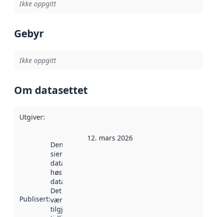
Ikke oppgitt
Gebyr
Ikke oppgitt
Om datasettet
Utgiver
:
12. mars 2026
Denne datoen
sier når
datasettet ble
høstet av
data.norge.no.
Det kan ha
Publisert
:
vært
tilgjengelig