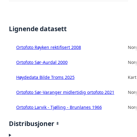
Lignende datasett
Ortofoto Røyken rektifisert 2008
Norg
Ortofoto Sør-Aurdal 2000
Norg
Høydedata Bilde Troms 2025
Kart
Ortofoto Sør-Varanger midlertidig ortofoto 2021
Norg
Ortofoto Larvik - Tjølling - Brunlanes 1966
Norg
Distribusjoner
8