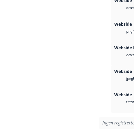
Webside 
octet
Webside
png
Webside
octet
Webside
jpeg
Webside
tif
tiff
Ingen registrerte