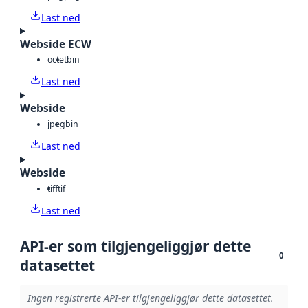
Last ned
Webside ECW
octet
bin
Last ned
Webside
jpeg
bin
Last ned
Webside
tiff
tif
Last ned
API-er som tilgjengeliggjør dette
0
datasettet
Ingen registrerte API-er tilgjengeliggjør dette datasettet.