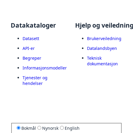
Datakataloger
Hjelp og veilednin
Datasett
Brukerveiledning
API-er
Datalandsbyen
Begreper
Teknisk
dokumentasjon
Informasjonsmodeller
Tjenester og
hendelser
Bokmål
Nynorsk
English