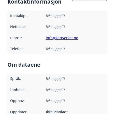
Kontaktinformasjon
Kontaktpunkt
:
Ikke oppgitt
Nettside
:
Ikke oppgitt
E-post
:
info@kartverket.no
Telefon
:
Ikke oppgitt
Om dataene
Språk
:
Ikke oppgitt
Innholdsleverandører
Ikke oppgitt
:
Opphav
:
Ikke oppgitt
Oppdateringsfrekvens
Ikke Planlagt
: