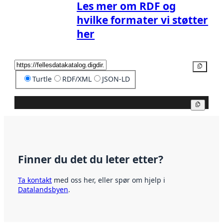
Les mer om RDF og
hvilke formater vi støtter
her
Kopier
Turtle
RDF/XML
JSON-LD
Kopier
Finner du det du leter etter?
Ta kontakt
med oss her, eller spør om hjelp i
Datalandsbyen
.