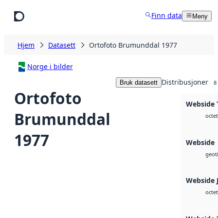
Hopp til hovedinnhold
Finn data
Meny
Hjem
Datasett
Ortofoto Brumunddal 1977
Norge i bilder
Distribusjoner
Bruk datasett
8
Ortofoto
Webside T
Brumunddal
octet
1977
Webside
geoti
Webside 
octet