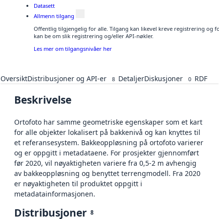
Datasett
Allmenn tilgang
Offentlig tilgjengelig for alle. Tilgang kan likevel kreve registrering o
kan be om slik registrering og/eller API-nøkler.
Les mer om tilgangsnivåer her
Oversikt
Distribusjoner og API-er
Detaljer
Diskusjoner
RDF
8
0
Beskrivelse
Ortofoto har samme geometriske egenskaper som et kart
for alle objekter lokalisert på bakkenivå og kan knyttes til
et referansesystem. Bakkeoppløsning på ortofoto varierer
og er oppgitt i metadataene. For prosjekter gjennomført
før 2020, vil nøyaktigheten variere fra 0,5-2 m avhengig
av bakkeoppløsning og benyttet terrengmodell. Fra 2020
er nøyaktigheten til produktet oppgitt i
metadatainformasjonen.
Distribusjoner
8