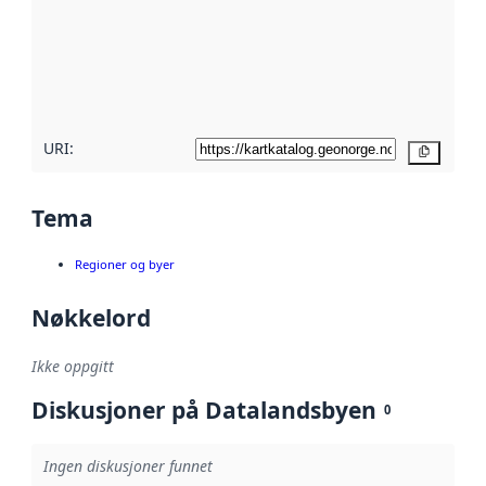
avmetadata.
Les mer om
metadatakvalitet
her
URI:
Kopier
Tema
Regioner og byer
Nøkkelord
Ikke oppgitt
Diskusjoner på Datalandsbyen
0
Ingen diskusjoner funnet