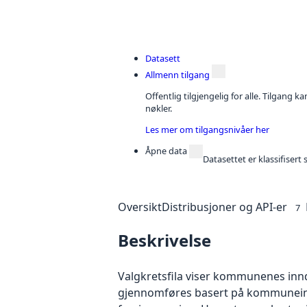
Datasett
Allmenn tilgang
Offentlig tilgjengelig for alle. Tilgang 
nøkler.
Les mer om tilgangsnivåer her
Åpne data
Datasettet er klassifiser
Oversikt
Distribusjoner og API-er
7
Beskrivelse
Valgkretsfila viser kommunenes innd
gjennomføres basert på kommuneinndel