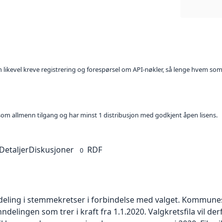
kan likevel kreve registrering og forespørsel om API-nøkler, så lenge hvem som
t som allmenn tilgang og har minst 1 distribusjon med godkjent åpen lisens.
Detaljer
Diskusjoner
RDF
0
eling i stemmekretser i forbindelse med valget. Kommunest
ingen som trer i kraft fra 1.1.2020. Valgkretsfila vil der