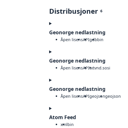
Distribusjoner
6
Geonorge nedlastning
Åpen lisens
API
gdb
bin
Geonorge nedlastning
Åpen lisens
API
txt
vnd.sosi
Geonorge nedlastning
Åpen lisens
API
geojson
geojson
Atom Feed
xml
bin