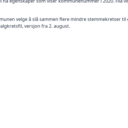
il ha egenskaper som viser kommunenummer i 2020. Fila vil
nen velge å slå sammen flere mindre stemmekretser til en f
algkretsfil, versjon fra 2. august.