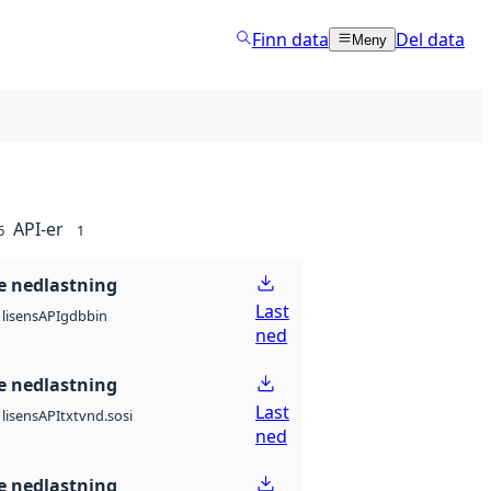
Finn data
Del data
Meny
API-er
6
1
 nedlastning
Last
API
gdb
bin
lisens
ned
 nedlastning
Last
API
txt
vnd.sosi
lisens
ned
 nedlastning