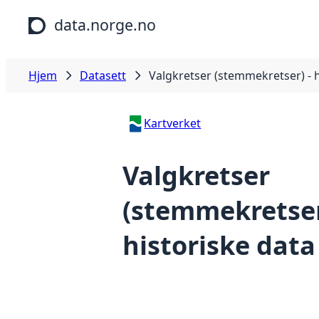
Hopp til hovedinnhold
data.norge.no
Hjem
Datasett
Valgkretser (stemmekretser) - h
Kartverket
Valgkretser
(stemmekretser
historiske data