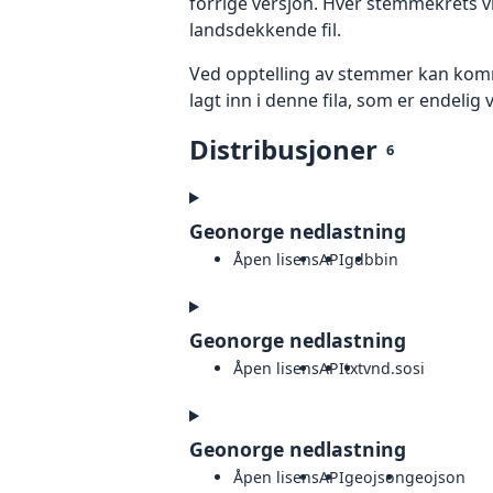
forrige versjon. Hver stemmekrets v
landsdekkende fil.
Ved opptelling av stemmer kan kommu
lagt inn i denne fila, som er endelig v
Distribusjoner
6
Geonorge nedlastning
Åpen lisens
API
gdb
bin
Geonorge nedlastning
Åpen lisens
API
txt
vnd.sosi
Geonorge nedlastning
Åpen lisens
API
geojson
geojson