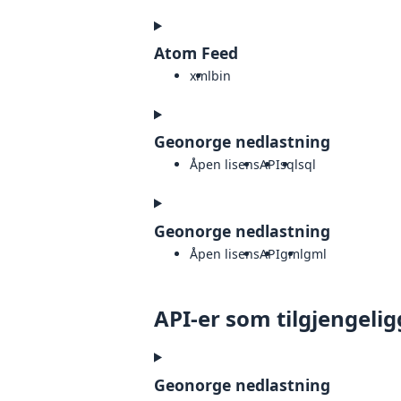
Atom Feed
xml
bin
Geonorge nedlastning
Åpen lisens
API
sql
sql
Geonorge nedlastning
Åpen lisens
API
gml
gml
API-er som tilgjengelig
Geonorge nedlastning