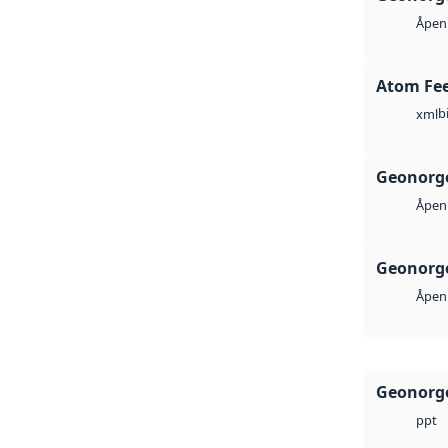
Åpen 
Atom Fe
b
xml
Geonorge
Åpen 
Geonorge
Åpen 
Geonorge
ppt