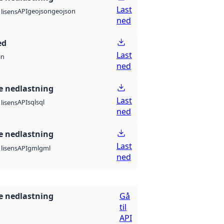
Last
API
geojson
geojson
lisens
ned
ed
Last
in
ned
 nedlastning
Last
API
sql
sql
lisens
ned
 nedlastning
Last
API
gml
gml
lisens
ned
 nedlastning
Gå
til
API