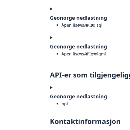
Geonorge nedlastning
Åpen lisens
API
sql
sql
Geonorge nedlastning
Åpen lisens
API
gml
gml
API-er som tilgjengelig
Geonorge nedlastning
ppt
Kontaktinformasjon