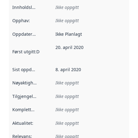
Innholdsleverandører
Ikke oppgitt
:
Opphav
:
Ikke oppgitt
Oppdateringsfrekvens
Ikke Planlagt
:
20. april 2020
Først utgitt
:
Denne datoen sier når dataene i dette datasettet 
Sist oppdatert
:
8. april 2020
Nøyaktighet
:
Ikke oppgitt
Tilgjengelighet
:
Ikke oppgitt
Kompletthet
:
Ikke oppgitt
Aktualitet
:
Ikke oppgitt
Relevans
:
Ikke oppgitt