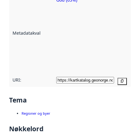
Metadatakvalitet
er en indikator
på hvor godt
datasettene er
beskrevet ved
Metadatakvalitet
:
hjelp
avmetadata.
Les mer om
metadatakvalitet
her
URI:
Kopier
Tema
Regioner og byer
Nøkkelord