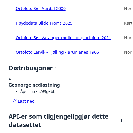
Ortofoto Sør-Aurdal 2000
Norg
Høydedata Bilde Troms 2025
Kart
Ortofoto Sør-Varanger midlertidig ortofoto 2021
Norg
Ortofoto Larvik - Tjølling - Brunlanes 1966
Norg
Distribusjoner
1
Geonorge nedlastning
Åpen lisens
API
gdb
bin
Last ned
API-er som tilgjengeliggjør dette
1
datasettet