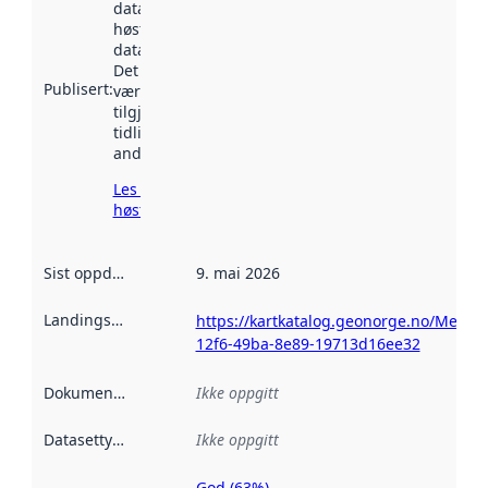
datasettet ble
høstet av
data.norge.no.
Det kan ha
Publisert
:
vært
tilgjengelig
tidligere
andre steder.
Les mer om
høsting her
Sist oppdatert
:
9. mai 2026
Landingsside
:
https://kartkatalog.geonorge.no/Metad
12f6-49ba-8e89-19713d16ee32
Dokumentasjon
:
Ikke oppgitt
Datasettype
:
Ikke oppgitt
God (63%)