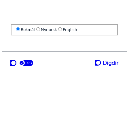
Bokmål
Nynorsk
English
en tjeneste fra