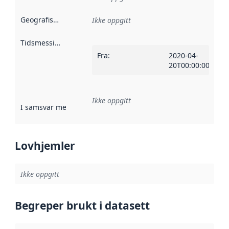
Geografisk avgrensning
:
Ikke oppgitt
Tidsmessig avgrensning
:
Fra
:
2020-04-
20T00:00:00Z
Ikke oppgitt
I samsvar med
:
Referanse til en implementasjonsregel eller a
Lovhjemler
Ikke oppgitt
Begreper brukt i datasett