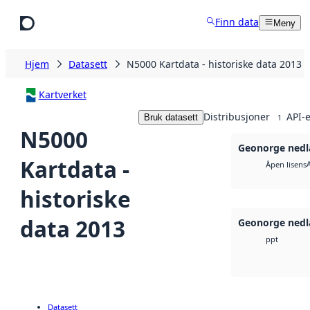
Hopp til hovedinnhold
Finn data
Meny
Hjem
Datasett
N5000 Kartdata - historiske data 2013
Kartverket
Distribusjoner
API-e
Bruk datasett
1
N5000
Geonorge nedl
Kartdata -
Åpen lisens
historiske
data 2013
Geonorge nedl
ppt
Datasett