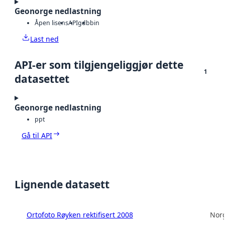
Geonorge nedlastning
Åpen lisens
API
gdb
bin
Last ned
API-er som tilgjengeliggjør dette
1
datasettet
Geonorge nedlastning
ppt
Gå til API
Lignende datasett
Ortofoto Røyken rektifisert 2008
Norg