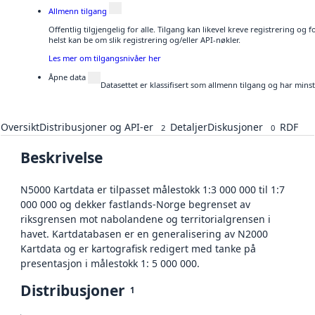
Allmenn tilgang
Offentlig tilgjengelig for alle. Tilgang kan likevel kreve registrering o
helst kan be om slik registrering og/eller API-nøkler.
Les mer om tilgangsnivåer her
Åpne data
Datasettet er klassifisert som allmenn tilgang og har mins
Oversikt
Distribusjoner og API-er
Detaljer
Diskusjoner
RDF
2
0
Beskrivelse
N5000 Kartdata er tilpasset målestokk 1:3 000 000 til 1:7
000 000 og dekker fastlands-Norge begrenset av
riksgrensen mot nabolandene og territorialgrensen i
havet. Kartdatabasen er en generalisering av N2000
Kartdata og er kartografisk redigert med tanke på
presentasjon i målestokk 1: 5 000 000.
Distribusjoner
1