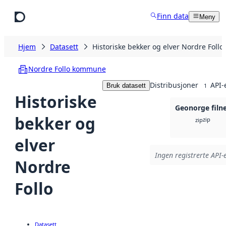
Hopp til hovedinnhold
Finn data
Meny
Hjem
Datasett
Historiske bekker og elver Nordre Follo
Nordre Follo kommune
Distribusjoner
API-
Bruk datasett
1
Historiske
Geonorge filn
bekker og
zip
zip
elver
Ingen registrerte API-e
Nordre
Follo
Datasett