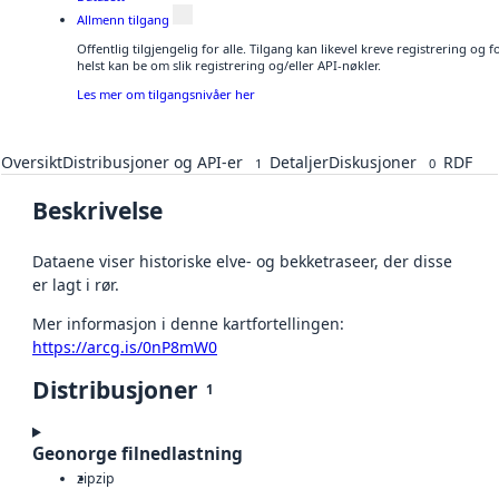
Allmenn tilgang
Offentlig tilgjengelig for alle. Tilgang kan likevel kreve registrering o
helst kan be om slik registrering og/eller API-nøkler.
Les mer om tilgangsnivåer her
Oversikt
Distribusjoner og API-er
Detaljer
Diskusjoner
RDF
1
0
Beskrivelse
Dataene viser historiske elve- og bekketraseer, der disse
er lagt i rør.
Mer informasjon i denne kartfortellingen:
https://arcg.is/0nP8mW0
Distribusjoner
1
Geonorge filnedlastning
zip
zip