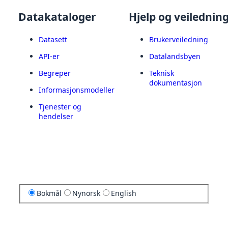
Datakataloger
Hjelp og veilednin
Datasett
Brukerveiledning
API-er
Datalandsbyen
Begreper
Teknisk
dokumentasjon
Informasjonsmodeller
Tjenester og
hendelser
Bokmål
Nynorsk
English