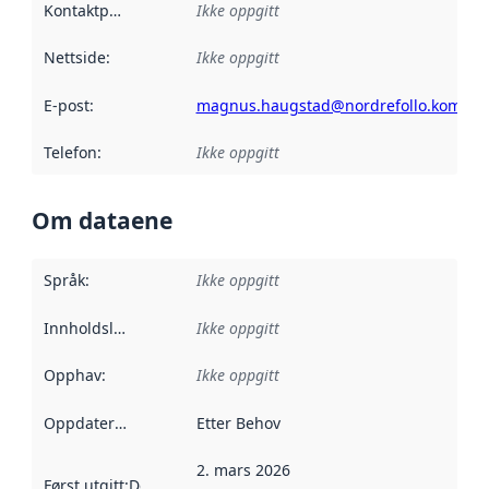
Kontaktpunkt
:
Ikke oppgitt
Nettside
:
Ikke oppgitt
E-post
:
magnus.haugstad@nordrefollo.kommu
Telefon
:
Ikke oppgitt
Om dataene
Språk
:
Ikke oppgitt
Innholdsleverandører
Ikke oppgitt
:
Opphav
:
Ikke oppgitt
Oppdateringsfrekvens
Etter Behov
:
2. mars 2026
Først utgitt
:
Denne datoen sier når dataene i dette datasettet 