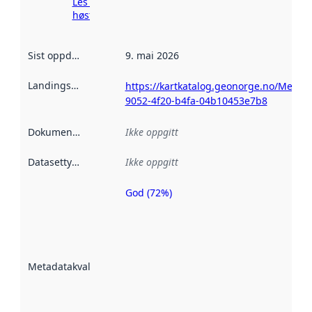
Les mer om
høsting her
Sist oppdatert
:
9. mai 2026
Landingsside
:
https://kartkatalog.geonorge.no/Metada
9052-4f20-b4fa-04b10453e7b8
Dokumentasjon
:
Ikke oppgitt
Datasettype
:
Ikke oppgitt
God (72%)
Metadatakvalitet
er en indikator
på hvor godt
datasettene er
beskrevet ved
Metadatakvalitet
:
hjelp
avmetadata.
Les mer om