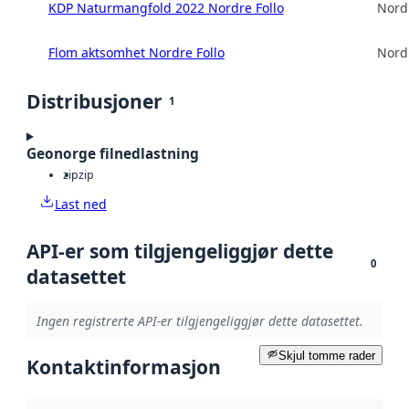
KDP Naturmangfold 2022 Nordre Follo
Nord
Flom aktsomhet Nordre Follo
Nord
Distribusjoner
1
Geonorge filnedlastning
zip
zip
Last ned
API-er som tilgjengeliggjør dette
0
datasettet
Ingen registrerte API-er tilgjengeliggjør dette datasettet.
Skjul tomme rader
Kontaktinformasjon