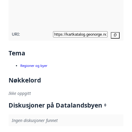
Les mer om
metadatakvalitet
her
URI:
Kopier
Tema
Regioner og byer
Nøkkelord
Ikke oppgitt
Diskusjoner på Datalandsbyen
0
Ingen diskusjoner funnet