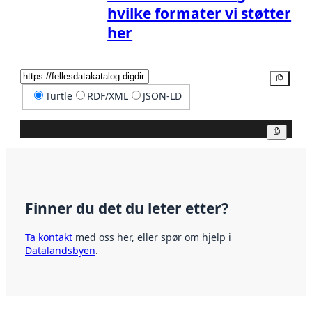
hvilke formater vi støtter
her
Kopier
Turtle
RDF/XML
JSON-LD
Kopier
Finner du det du leter etter?
Ta kontakt
med oss her, eller spør om hjelp i
Datalandsbyen
.