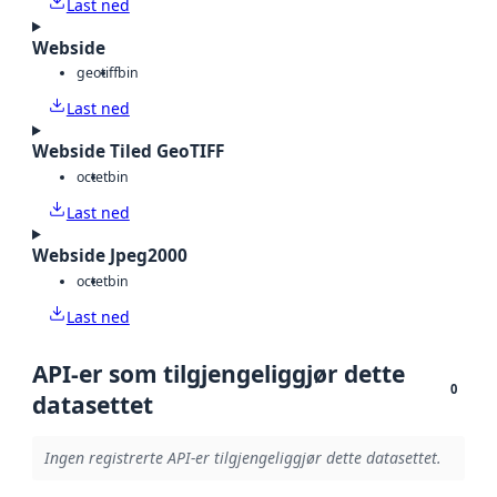
Last ned
Webside
geotiff
bin
Last ned
Webside Tiled GeoTIFF
octet
bin
Last ned
Webside Jpeg2000
octet
bin
Last ned
API-er som tilgjengeliggjør dette
0
datasettet
Ingen registrerte API-er tilgjengeliggjør dette datasettet.