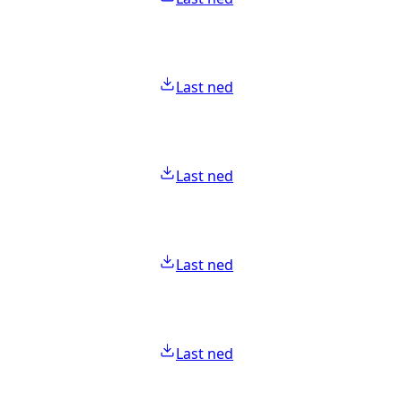
Last ned
Last ned
Last ned
Last ned