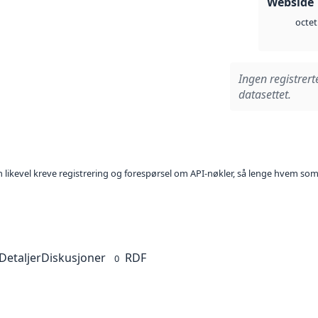
Webside 
octet
Ingen registrert
datasettet.
kan likevel kreve registrering og forespørsel om API-nøkler, så lenge hvem som
Detaljer
Diskusjoner
RDF
0