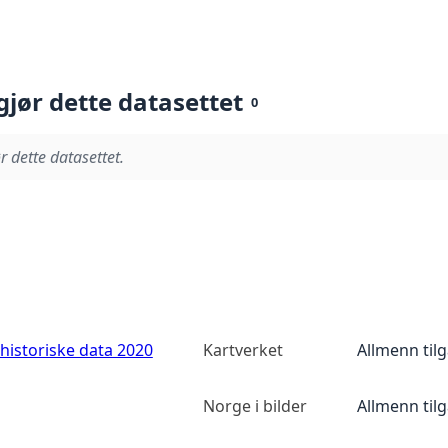
gjør dette datasettet
0
r dette datasettet.
historiske data 2020
Kartverket
Allmenn til
Norge i bilder
Allmenn til