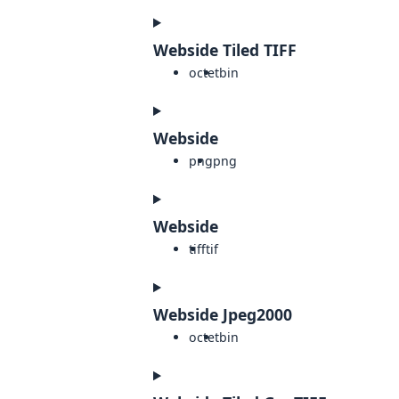
Webside Tiled TIFF
octet
bin
Webside
png
png
Webside
tiff
tif
Webside Jpeg2000
octet
bin