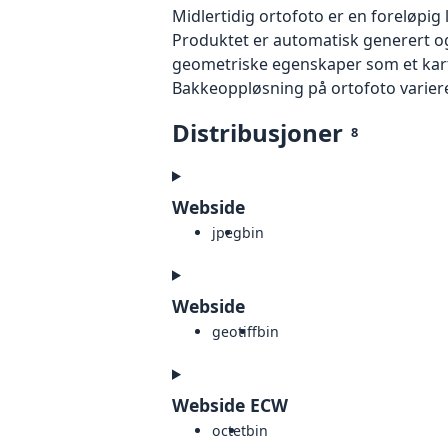
Midlertidig ortofoto er en foreløpig
Produktet er automatisk generert og
geometriske egenskaper som et kart f
Bakkeoppløsning på ortofoto varierer f
Distribusjoner
8
Webside
jpeg
bin
Webside
geotiff
bin
Webside ECW
octet
bin