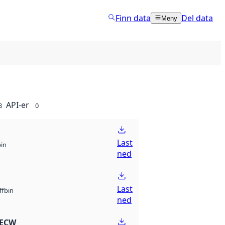
Finn data
Del data
Meny
API-er
8
0
Last
bin
ned
Last
bin
ff
ned
 ECW