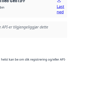
Tiled GeoTIFF
Last
bin
ned
e API-er tilgjengeliggjør dette
 helst kan be om slik registrering og/eller API-