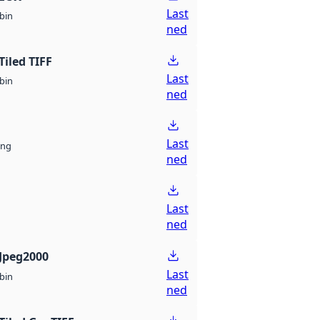
Last
bin
ned
Tiled TIFF
Last
bin
ned
Last
ng
ned
Last
ned
Jpeg2000
Last
bin
ned