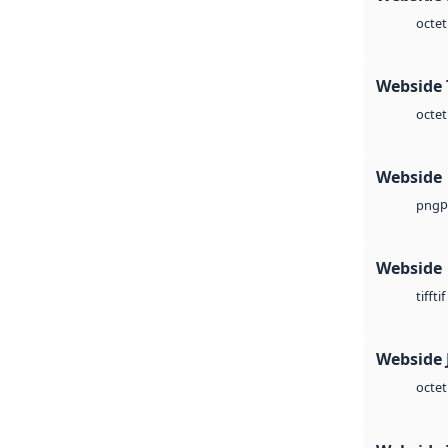
octet
Webside 
octet
Webside
p
png
Webside
tif
tiff
Webside 
octet