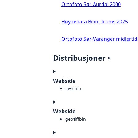
Ortofoto Sør-Aurdal 2000
Høydedata Bilde Troms 2025
Ortofoto Sør-Varanger midlertid
Distribusjoner
8
Webside
jpeg
bin
Webside
geotiff
bin