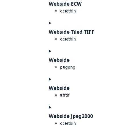
Webside ECW
octet
bin
Webside Tiled TIFF
octet
bin
Webside
png
png
Webside
tiff
tif
Webside Jpeg2000
octet
bin