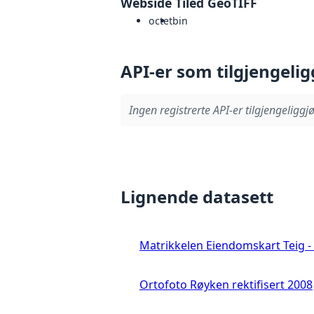
Webside Tiled GeoTIFF
octet
bin
API-er som tilgjengelig
Ingen registrerte API-er tilgjengeliggjø
Lignende datasett
Matrikkelen Eiendomskart Teig - 
Ortofoto Røyken rektifisert 2008