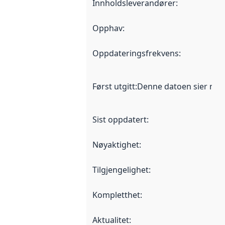
Innholdsleverandører
:
Opphav
:
Oppdateringsfrekvens
:
Først utgitt
:
Denne datoen sier når d
Sist oppdatert
:
Nøyaktighet
:
Tilgjengelighet
:
Kompletthet
:
Aktualitet
: