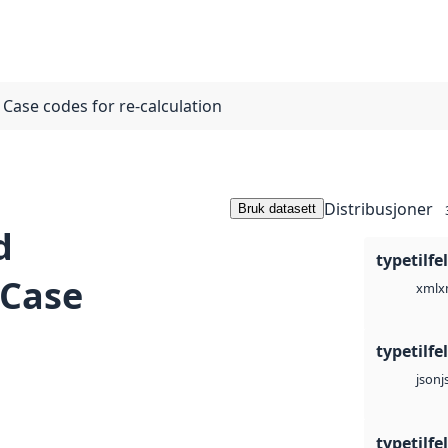
 Case codes for re-calculation
Distribusjoner
Bruk datasett
d
typetilfe
 Case
x
xml
typetilfe
j
json
typetilfe