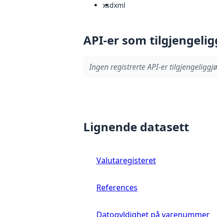
xsd
xml
API-er som tilgjengelig
Ingen registrerte API-er tilgjengeliggjø
Lignende datasett
Valutaregisteret
References
Datogyldighet på varenummer