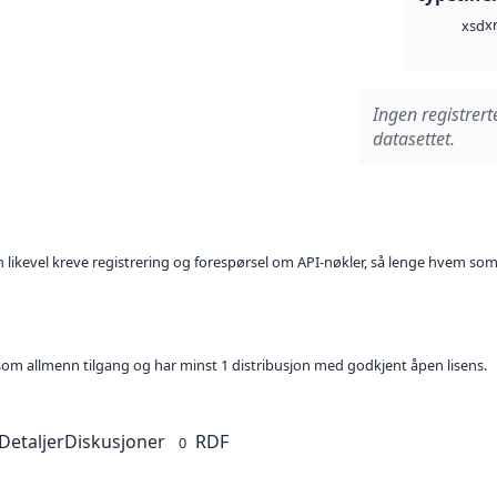
x
xsd
Ingen registrert
datasettet.
kan likevel kreve registrering og forespørsel om API-nøkler, så lenge hvem som
t som allmenn tilgang og har minst 1 distribusjon med godkjent åpen lisens.
Detaljer
Diskusjoner
RDF
0