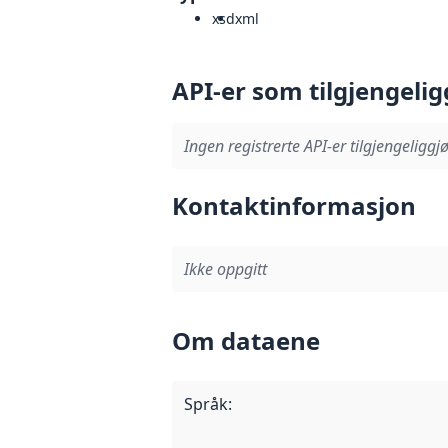
xsd
xml
API-er som tilgjengelig
Ingen registrerte API-er tilgjengeliggjø
Kontaktinformasjon
Ikke oppgitt
Om dataene
Språk
: