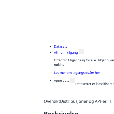
Datasett
Allmenn tilgang
Offentlig tilgjengelig for alle. Tilgang 
nøkler.
Les mer om tilgangsnivåer her
Åpne data
Datasettet er klassifiser
Oversikt
Distribusjoner og API-er
3
Beskrivelse