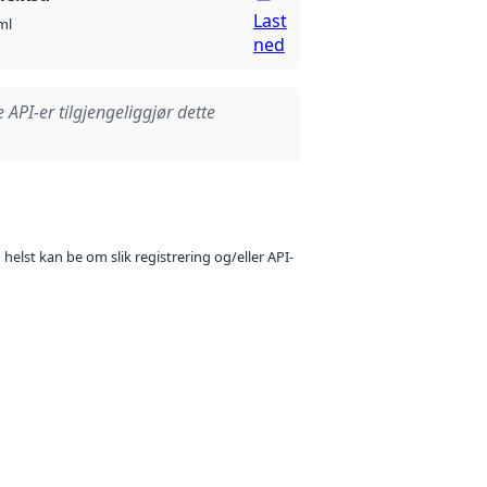
Last
ml
ned
e API-er tilgjengeliggjør dette
 helst kan be om slik registrering og/eller API-