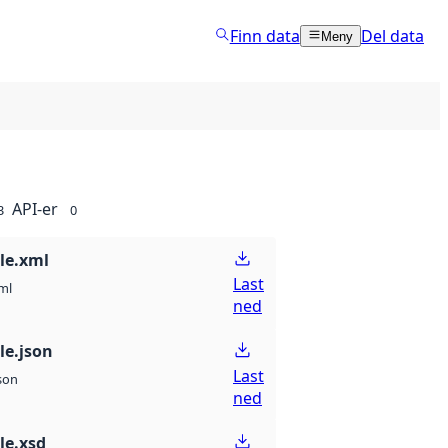
Finn data
Del data
Meny
API-er
3
0
lle.xml
Last
ml
ned
lle.json
Last
son
ned
lle.xsd