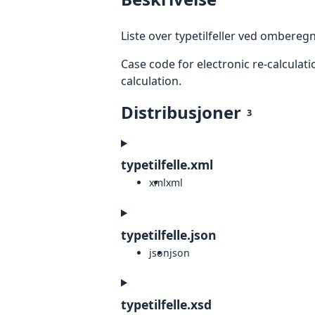
Liste over typetilfeller ved omberegn
Case code for electronic re-calculat
calculation.
Distribusjoner
3
typetilfelle.xml
xml
xml
typetilfelle.json
json
json
typetilfelle.xsd