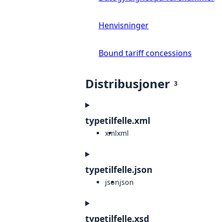
Henvisninger
Bound tariff concessions
Distribusjoner
3
typetilfelle.xml
xml
xml
typetilfelle.json
json
json
typetilfelle.xsd