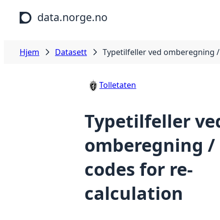
Hopp til hovedinnhold
data.norge.no
Hjem
Datasett
Typetilfeller ved omberegning /
Tolletaten
Typetilfeller ve
omberegning /
codes for re-
calculation