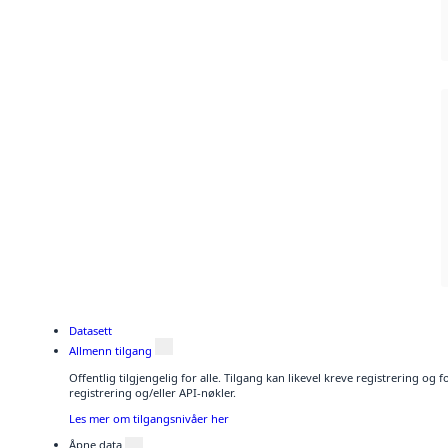
Datasett
Allmenn tilgang
Offentlig tilgjengelig for alle. Tilgang kan likevel kreve registrering o
registrering og/eller API-nøkler.
Les mer om tilgangsnivåer her
Åpne data