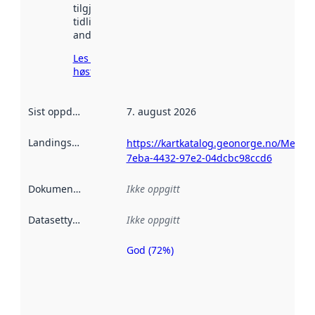
tilgjengelig
tidligere
andre steder.
Les mer om
høsting her
Sist oppdatert
:
7. august 2026
Landingsside
:
https://kartkatalog.geonorge.no/Metad
7eba-4432-97e2-04dcbc98ccd6
Dokumentasjon
:
Ikke oppgitt
Datasettype
:
Ikke oppgitt
God (72%)
Metadatakvalitet
er en indikator
på hvor godt
datasettene er
beskrevet ved