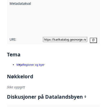
Metadatakvalitet
:
hjelp
avmetadata.
Les mer om
metadatakvalitet
her
URI:
Kopier
Tema
Miljø
Regioner og byer
Nøkkelord
Ikke oppgitt
Diskusjoner på Datalandsbyen
0