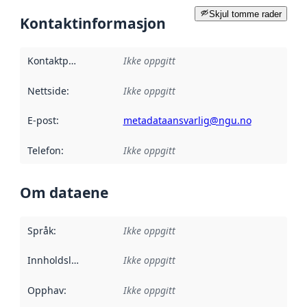
Skjul tomme rader
Kontaktinformasjon
Kontaktpunkt
:
Ikke oppgitt
Nettside
:
Ikke oppgitt
E-post
:
metadataansvarlig@ngu.no
Telefon
:
Ikke oppgitt
Om dataene
Språk
:
Ikke oppgitt
Innholdsleverandører
Ikke oppgitt
:
Opphav
:
Ikke oppgitt