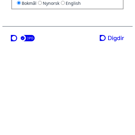
Bokmål
Nynorsk
English
en tjeneste fra