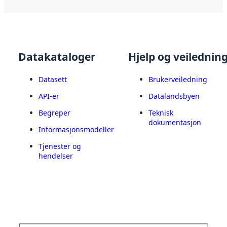
Datakataloger
Hjelp og veilednin
Datasett
Brukerveiledning
API-er
Datalandsbyen
Begreper
Teknisk
dokumentasjon
Informasjonsmodeller
Tjenester og
hendelser