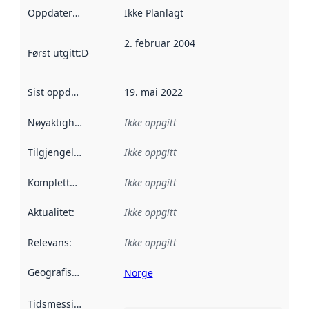
Oppdateringsfrekvens
Ikke Planlagt
:
2. februar 2004
Først utgitt
:
Denne datoen sier når dataene i dette datasettet 
Sist oppdatert
:
19. mai 2022
Nøyaktighet
:
Ikke oppgitt
Tilgjengelighet
:
Ikke oppgitt
Kompletthet
:
Ikke oppgitt
Aktualitet
:
Ikke oppgitt
Relevans
:
Ikke oppgitt
Geografisk avgrensning
:
Norge
Tidsmessig avgrensning
: