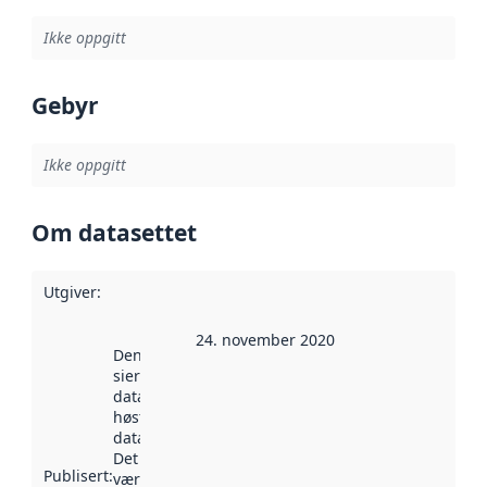
Ikke oppgitt
Gebyr
Ikke oppgitt
Om datasettet
Utgiver
:
24. november 2020
Denne datoen
sier når
datasettet ble
høstet av
data.norge.no.
Det kan ha
Publisert
:
vært