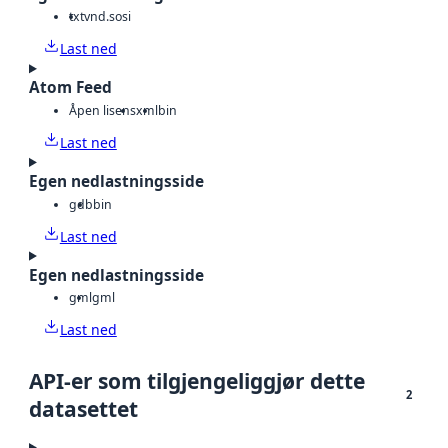
txt
vnd.sosi
Last ned
Atom Feed
Åpen lisens
xml
bin
Last ned
Egen nedlastningsside
gdb
bin
Last ned
Egen nedlastningsside
gml
gml
Last ned
API-er som tilgjengeliggjør dette
2
datasettet