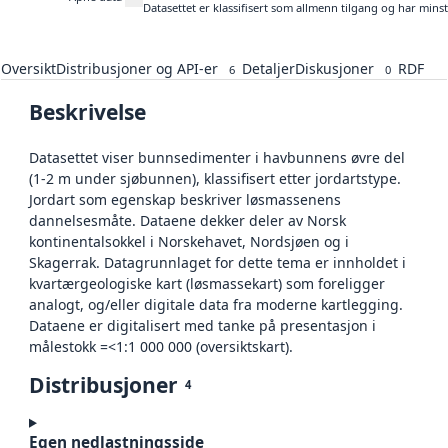
Datasettet er klassifisert som allmenn tilgang og har mins
Oversikt
Distribusjoner og API-er
Detaljer
Diskusjoner
RDF
6
0
Beskrivelse
Datasettet viser bunnsedimenter i havbunnens øvre del
(1-2 m under sjøbunnen), klassifisert etter jordartstype.
Jordart som egenskap beskriver løsmassenens
dannelsesmåte. Dataene dekker deler av Norsk
kontinentalsokkel i Norskehavet, Nordsjøen og i
Skagerrak. Datagrunnlaget for dette tema er innholdet i
kvartærgeologiske kart (løsmassekart) som foreligger
analogt, og/eller digitale data fra moderne kartlegging.
Dataene er digitalisert med tanke på presentasjon i
målestokk =<1:1 000 000 (oversiktskart).
Distribusjoner
4
Egen nedlastningsside