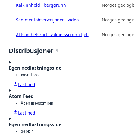
Kalkinnhold i berggrunn
Norges geologis
Sedimentobservasjoner - video
Norges geologis
Aktsomhetskart svakhetssoner i fjell
Norges geologis
Distribusjoner
4
Egen nedlastningsside
txt
vnd.sosi
Last ned
Atom Feed
Åpen lisens
xml
bin
Last ned
Egen nedlastningsside
gdb
bin