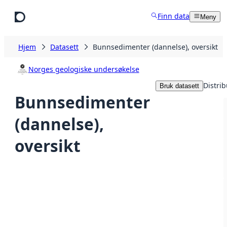
Hopp til hovedinnhold
Finn data
Meny
Hjem
Datasett
Bunnsedimenter (dannelse), oversikt
Norges geologiske undersøkelse
Distri
Bruk datasett
Bunnsedimenter
(dannelse),
oversikt