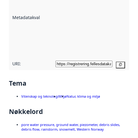
på hvor godt
datasettene er
beskrevet ved
Metadatakvalitet
:
hjelp
avmetadata.
Les mer om
metadatakvalitet
her
URI:
Kopier
Tema
Vitenskap og teknologi
Miljø
Natur, klima og miljø
Nøkkelord
pore water pressure, ground water, piezometer, debris slides,
debris flow, rainstorm, snowmelt, Western Norway