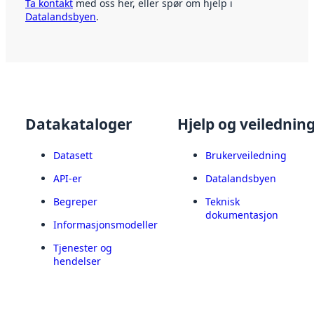
Ta kontakt
med oss her, eller spør om hjelp i
Datalandsbyen
.
Datakataloger
Hjelp og veilednin
Datasett
Brukerveiledning
API-er
Datalandsbyen
Begreper
Teknisk
dokumentasjon
Informasjonsmodeller
Tjenester og
hendelser