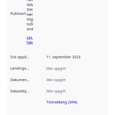
data.norge.no.
Det kan ha
Publisert
:
vært
tilgjengelig
tidligere
andre steder.
Les mer om
høsting her
Sist oppdatert
:
11. september 2023
Landingsside
:
Ikke oppgitt
Dokumentasjon
:
Ikke oppgitt
Datasettype
:
Ikke oppgitt
Tilstrekkelig (30%)
Metadatakvalitet
er en indikator