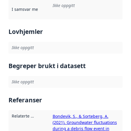
Ikke oppgitt
I samsvar med
:
Referanse til en implementasjonsregel eller a
Lovhjemler
Ikke oppgitt
Begreper brukt i datasett
Ikke oppgitt
Referanser
Relaterte ressurser
:
Bondevik, S., & Sorteberg, A.
(2021). Groundwater fluctuations
during a debris flow event in