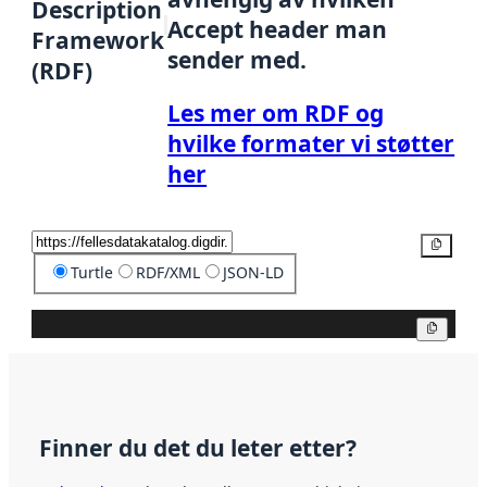
Description
Accept header man
Framework
sender med.
(RDF)
Les mer om RDF og
hvilke formater vi støtter
her
Kopier
Turtle
RDF/XML
JSON-LD
Kopier
Finner du det du leter etter?