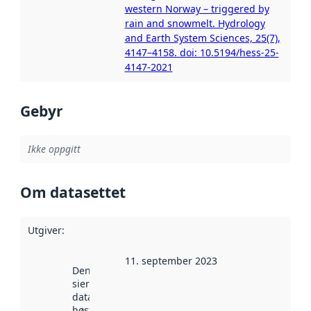
western Norway – triggered by
rain and snowmelt. Hydrology
and Earth System Sciences, 25(7),
4147–4158. doi: 10.5194/hess-25-
4147-2021
Gebyr
Ikke oppgitt
Om datasettet
Utgiver
:
11. september 2023
Denne datoen
sier når
datasettet ble
høstet av