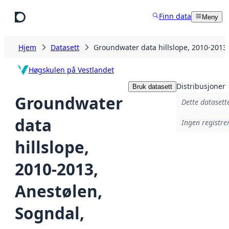
Hopp til hovedinnhold
Finn data
Meny
Hjem
Datasett
Groundwater data hillslope, 2010-2013
Høgskulen på Vestlandet
Distribusjoner
Bruk datasett
Groundwater
Dette datasette
data
Ingen registrer
hillslope,
2010-2013,
Anestølen,
Sogndal,