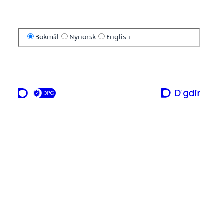
Bokmål
Nynorsk
English
en tjeneste fra