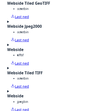
Webside Tiled GeoTIFF
octet
bin
Last ned
Webside Jpeg2000
octet
bin
Last ned
Webside
tiff
tif
Last ned
Webside Tiled TIFF
octet
bin
Last ned
Webside
jpeg
bin
Last ned