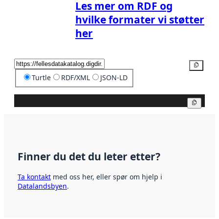
Les mer om RDF og
hvilke formater vi støtter
her
Kopier
Turtle
RDF/XML
JSON-LD
Kopier
Finner du det du leter etter?
Ta kontakt
med oss her, eller spør om hjelp i
Datalandsbyen
.