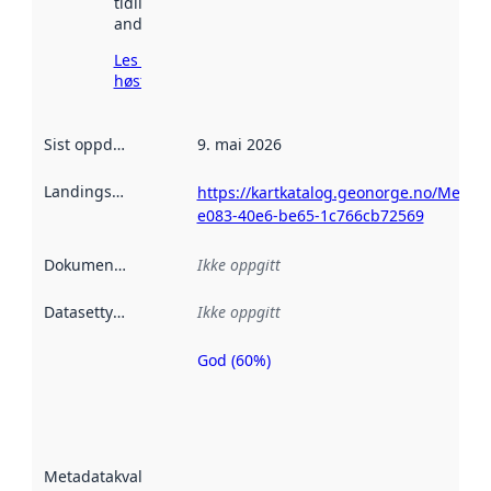
tidligere
andre steder.
Les mer om
høsting her
Sist oppdatert
:
9. mai 2026
Landingsside
:
https://kartkatalog.geonorge.no/Metad
e083-40e6-be65-1c766cb72569
Dokumentasjon
:
Ikke oppgitt
Datasettype
:
Ikke oppgitt
God (60%)
Metadatakvalitet
er en indikator
på hvor godt
datasettene er
beskrevet ved
Metadatakvalitet
:
hjelp