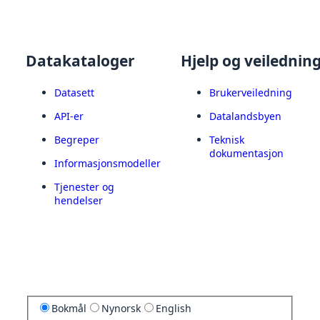
Datakataloger
Hjelp og veilednin
Datasett
Brukerveiledning
API-er
Datalandsbyen
Begreper
Teknisk
dokumentasjon
Informasjonsmodeller
Tjenester og
hendelser
Bokmål
Nynorsk
English