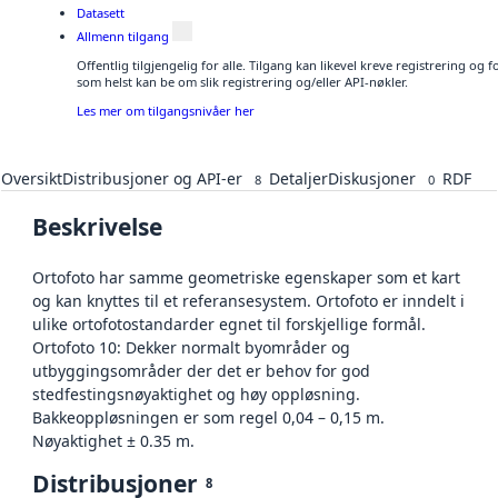
Datasett
Allmenn tilgang
Offentlig tilgjengelig for alle. Tilgang kan likevel kreve registrering og
som helst kan be om slik registrering og/eller API-nøkler.
Les mer om tilgangsnivåer her
Oversikt
Distribusjoner og API-er
Detaljer
Diskusjoner
RDF
8
0
Beskrivelse
Ortofoto har samme geometriske egenskaper som et kart
og kan knyttes til et referansesystem. Ortofoto er inndelt i
ulike ortofotostandarder egnet til forskjellige formål.
Ortofoto 10: Dekker normalt byområder og
utbyggingsområder der det er behov for god
stedfestingsnøyaktighet og høy oppløsning.
Bakkeoppløsningen er som regel 0,04 – 0,15 m.
Nøyaktighet ± 0.35 m.
Distribusjoner
8