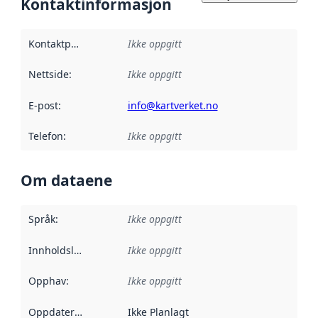
Kontaktinformasjon
Kontaktpunkt
:
Ikke oppgitt
Nettside
:
Ikke oppgitt
E-post
:
info@kartverket.no
Telefon
:
Ikke oppgitt
Om dataene
Språk
:
Ikke oppgitt
Innholdsleverandører
Ikke oppgitt
:
Opphav
:
Ikke oppgitt
Oppdateringsfrekvens
Ikke Planlagt
: