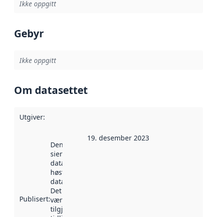
Ikke oppgitt
Gebyr
Ikke oppgitt
Om datasettet
Utgiver
:
19. desember 2023
Denne datoen
sier når
datasettet ble
høstet av
data.norge.no.
Det kan ha
Publisert
:
vært
tilgjengelig