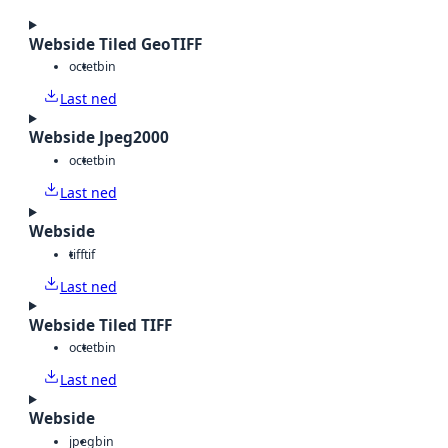
Webside Tiled GeoTIFF
octet
bin
Last ned
Webside Jpeg2000
octet
bin
Last ned
Webside
tiff
tif
Last ned
Webside Tiled TIFF
octet
bin
Last ned
Webside
jpeg
bin