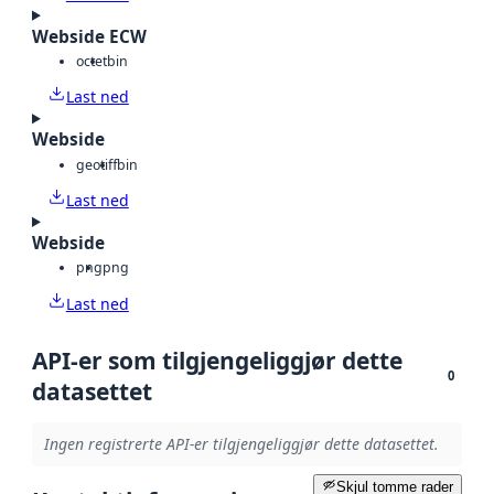
Webside ECW
octet
bin
Last ned
Webside
geotiff
bin
Last ned
Webside
png
png
Last ned
API-er som tilgjengeliggjør dette
0
datasettet
Ingen registrerte API-er tilgjengeliggjør dette datasettet.
Skjul tomme rader