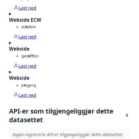
Last ned
Webside ECW
octet
bin
Last ned
Webside
geotiff
bin
Last ned
Webside
png
png
Last ned
API-er som tilgjengeliggjør dette
0
datasettet
Ingen registrerte API-er tilgjengeliggjør dette datasettet.