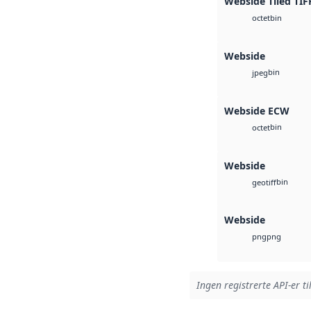
Webside Tiled TIF
bin
octet
Webside
bin
jpeg
Webside ECW
bin
octet
Webside
bin
geotiff
Webside
png
png
Ingen registrerte API-er ti