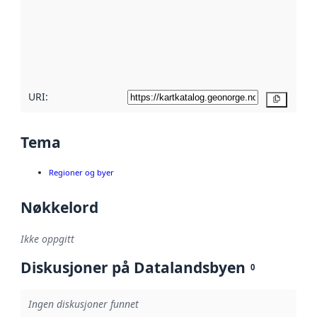
avmetadata.
Les mer om
metadatakvalitet
her
URI:
Kopier
Tema
Regioner og byer
Nøkkelord
Ikke oppgitt
Diskusjoner på Datalandsbyen
0
Ingen diskusjoner funnet