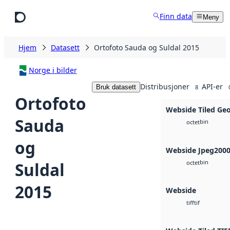
Hopp til hovedinnhold
Finn data
Meny
Hjem
Datasett
Ortofoto Sauda og Suldal 2015
Norge i bilder
Distribusjoner
API-er
Bruk datasett
8
Ortofoto
Webside Tiled Ge
Sauda
bin
octet
og
Webside Jpeg200
bin
Suldal
octet
2015
Webside
tif
tiff