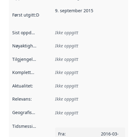
9. september 2015
Først utgitt
:
Denne datoen sier når dataene i dette datasettet 
Sist oppdatert
:
Ikke oppgitt
Nøyaktighet
:
Ikke oppgitt
Tilgjengelighet
:
Ikke oppgitt
Kompletthet
:
Ikke oppgitt
Aktualitet
:
Ikke oppgitt
Relevans
:
Ikke oppgitt
Geografisk avgrensning
:
Ikke oppgitt
Tidsmessig avgrensning
:
Fra
:
2016-03-