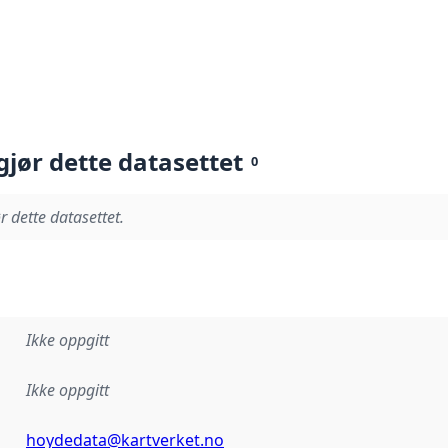
gjør dette datasettet
0
r dette datasettet.
Ikke oppgitt
Ikke oppgitt
hoydedata@kartverket.no