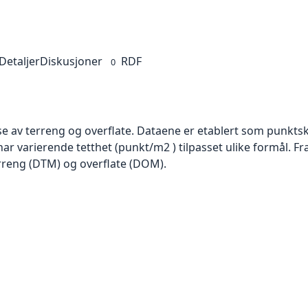
Detaljer
Diskusjoner
RDF
0
se av terreng og overflate. Dataene er etablert som punktsk
har varierende tetthet (punkt/m2 ) tilpasset ulike formål. F
rreng (DTM) og overflate (DOM).