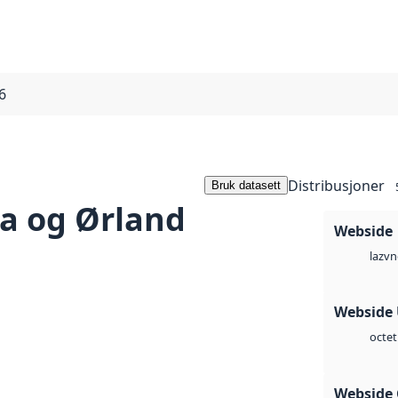
6
Distribusjoner
Bruk datasett
a og Ørland
Webside
vn
laz
Webside
octet
Webside 