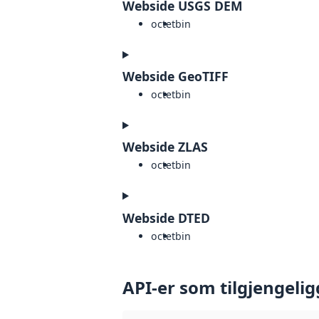
Webside USGS DEM
octet
bin
Webside GeoTIFF
octet
bin
Webside ZLAS
octet
bin
Webside DTED
octet
bin
API-er som tilgjengelig