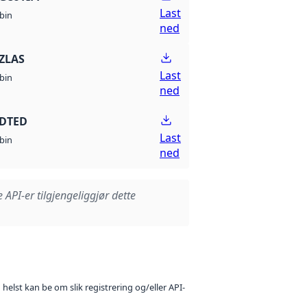
Last
bin
ned
ZLAS
Last
bin
ned
 DTED
Last
bin
ned
e API-er tilgjengeliggjør dette
 helst kan be om slik registrering og/eller API-