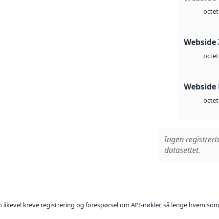
octet
Webside 
octet
Webside
octet
Ingen registrert
datasettet.
kan likevel kreve registrering og forespørsel om API-nøkler, så lenge hvem som