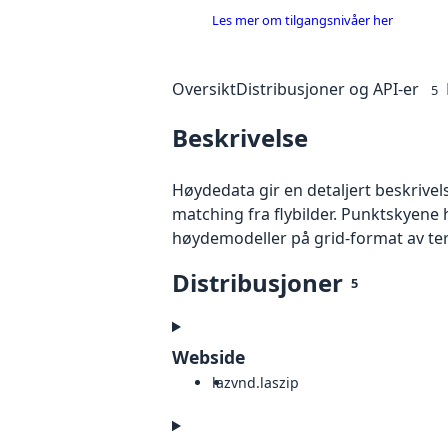
Les mer om tilgangsnivåer her
Oversikt
Distribusjoner og API-er
5
Beskrivelse
Høydedata gir en detaljert beskrivel
matching fra flybilder. Punktskyene 
høydemodeller på grid-format av te
Distribusjoner
5
Webside
laz
vnd.laszip