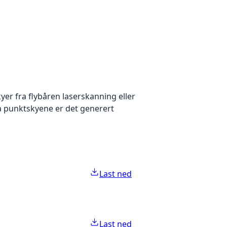
yer fra flybåren laserskanning eller
ra punktskyene er det generert
Last ned
Last ned