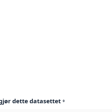
gjør dette datasettet
0