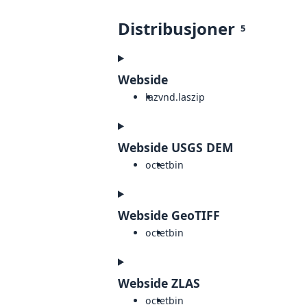
Distribusjoner
5
Webside
laz
vnd.laszip
Webside USGS DEM
octet
bin
Webside GeoTIFF
octet
bin
Webside ZLAS
octet
bin