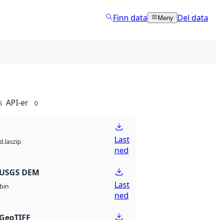
Finn data
Del data
Meny
API-er
5
0
Last
d.laszip
ned
 USGS DEM
Last
bin
ned
GeoTIFF