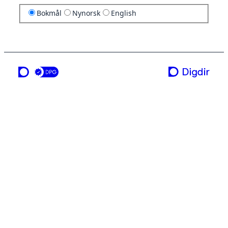
Bokmål
Nynorsk
English
en tjeneste fra