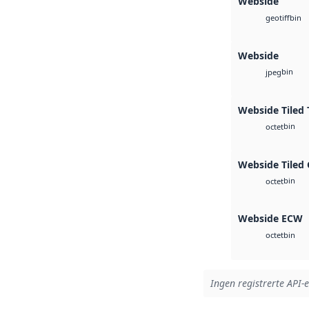
Webside
bin
geotiff
Webside
bin
jpeg
Webside Tiled 
bin
octet
Webside Tiled
bin
octet
Webside ECW
bin
octet
Ingen registrerte API-e