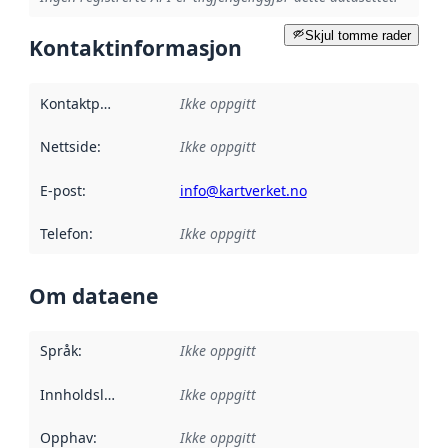
Skjul tomme rader
Kontaktinformasjon
Kontaktpunkt
:
Ikke oppgitt
Nettside
:
Ikke oppgitt
E-post
:
info@kartverket.no
Telefon
:
Ikke oppgitt
Om dataene
Språk
:
Ikke oppgitt
Innholdsleverandører
Ikke oppgitt
:
Opphav
:
Ikke oppgitt