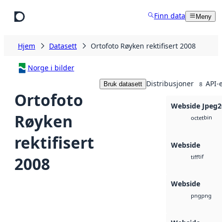
Hopp til hovedinnhold
Finn data
Meny
Hjem
Datasett
Ortofoto Røyken rektifisert 2008
Norge i bilder
Distribusjoner
API-
Bruk datasett
8
Ortofoto
Webside Jpeg2
Røyken
bin
octet
rektifisert
Webside
tif
2008
tiff
Webside
png
png