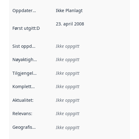
Oppdateringsfrekvens
Ikke Planlagt
:
23. april 2008
Først utgitt
:
Denne datoen sier når dataene i dette datasettet 
Sist oppdatert
:
Ikke oppgitt
Nøyaktighet
:
Ikke oppgitt
Tilgjengelighet
:
Ikke oppgitt
Kompletthet
:
Ikke oppgitt
Aktualitet
:
Ikke oppgitt
Relevans
:
Ikke oppgitt
Geografisk avgrensning
:
Ikke oppgitt