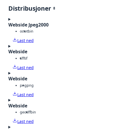
Distribusjoner
8
Webside Jpeg2000
octet
bin
Last ned
Webside
tiff
tif
Last ned
Webside
png
png
Last ned
Webside
geotiff
bin
Last ned