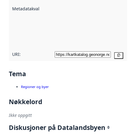
beskrevet ved
Metadatakvalitet
:
hjelp
avmetadata.
Les mer om
metadatakvalitet
her
URI:
Kopier
Tema
Regioner og byer
Nøkkelord
Ikke oppgitt
Diskusjoner på Datalandsbyen
0