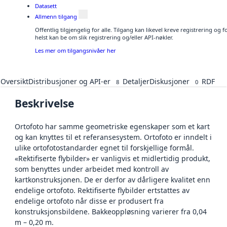
Datasett
Allmenn tilgang
Offentlig tilgjengelig for alle. Tilgang kan likevel kreve registrering o
helst kan be om slik registrering og/eller API-nøkler.
Les mer om tilgangsnivåer her
Oversikt
Distribusjoner og API-er
Detaljer
Diskusjoner
RDF
8
0
Beskrivelse
Ortofoto har samme geometriske egenskaper som et kart
og kan knyttes til et referansesystem. Ortofoto er inndelt i
ulike ortofotostandarder egnet til forskjellige formål.
«Rektifiserte flybilder» er vanligvis et midlertidig produkt,
som benyttes under arbeidet med kontroll av
kartkonstruksjonen. De er derfor av dårligere kvalitet enn
endelige ortofoto. Rektifiserte flybilder ertstattes av
endelige ortofoto når disse er produsert fra
konstruksjonsbildene. Bakkeoppløsning varierer fra 0,04
m – 0,20 m.