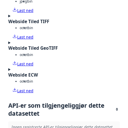
jpeg
bin
Last ned
Webside Tiled TIFF
octet
bin
Last ned
Webside Tiled GeoTIFF
octet
bin
Last ned
Webside ECW
octet
bin
Last ned
API-er som tilgjengeliggjør dette
0
datasettet
Ingen registrerte API-er tilgjengeliggjør dette datasettet.