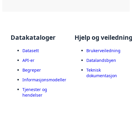
Datakataloger
Hjelp og veilednin
Datasett
Brukerveiledning
API-er
Datalandsbyen
Begreper
Teknisk
dokumentasjon
Informasjonsmodeller
Tjenester og
hendelser