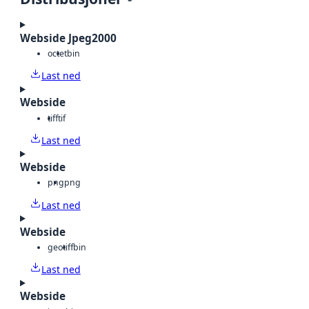
Webside Jpeg2000
octet
bin
Last ned
Webside
tiff
tif
Last ned
Webside
png
png
Last ned
Webside
geotiff
bin
Last ned
Webside