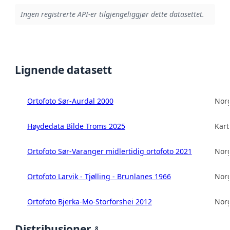
Ingen registrerte API-er tilgjengeliggjør dette datasettet.
Lignende datasett
Ortofoto Sør-Aurdal 2000
Norg
Høydedata Bilde Troms 2025
Kart
Ortofoto Sør-Varanger midlertidig ortofoto 2021
Norg
Ortofoto Larvik - Tjølling - Brunlanes 1966
Norg
Ortofoto Bjerka-Mo-Storforshei 2012
Norg
Distribusjoner
8