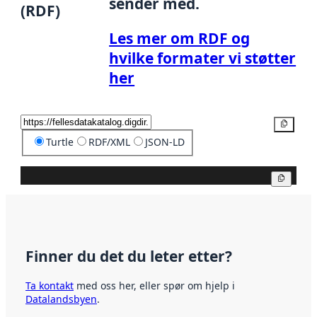
sender med.
(RDF)
Les mer om RDF og
hvilke formater vi støtter
her
Kopier
Turtle
RDF/XML
JSON-LD
Kopier
Finner du det du leter etter?
Ta kontakt
med oss her, eller spør om hjelp i
Datalandsbyen
.