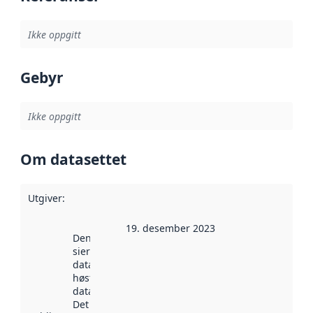
Ikke oppgitt
Gebyr
Ikke oppgitt
Om datasettet
Utgiver
:
19. desember 2023
Denne datoen
sier når
datasettet ble
høstet av
data.norge.no.
Det kan ha