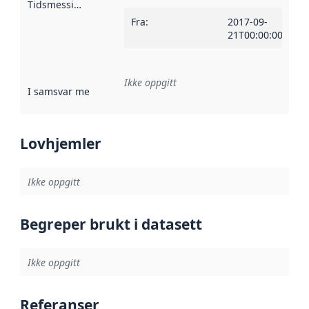
Tidsmessig avgrensning
:
Fra
:
2017-09-
21T00:00:00Z
Ikke oppgitt
I samsvar med
:
Referanse til en implementasjonsregel eller a
Lovhjemler
Ikke oppgitt
Begreper brukt i datasett
Ikke oppgitt
Referanser