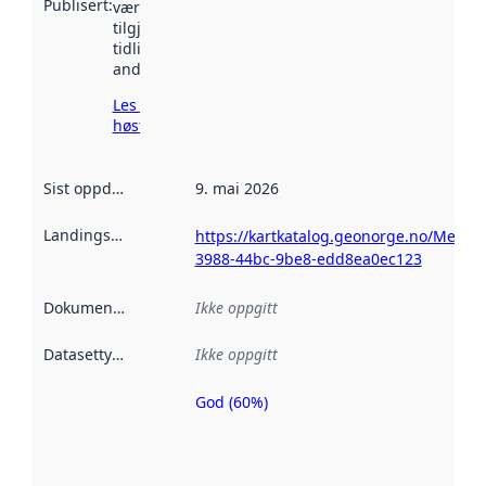
Publisert
:
vært
tilgjengelig
tidligere
andre steder.
Les mer om
høsting her
Sist oppdatert
:
9. mai 2026
Landingsside
:
https://kartkatalog.geonorge.no/Metad
3988-44bc-9be8-edd8ea0ec123
Dokumentasjon
:
Ikke oppgitt
Datasettype
:
Ikke oppgitt
God (60%)
Metadatakvalitet
er en indikator
på hvor godt
datasettene er