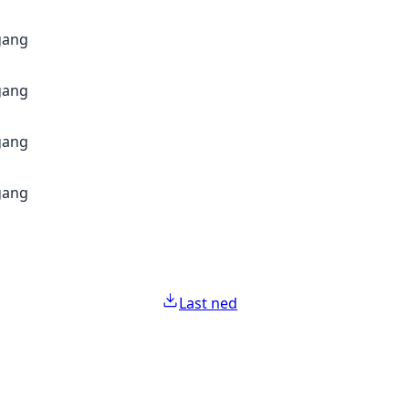
gang
gang
gang
gang
Last ned