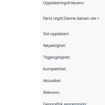
Oppdateringsfrekvens
:
Først utgitt
:
Denne datoen sier når d
Sist oppdatert
:
Nøyaktighet
:
Tilgjengelighet
:
Kompletthet
:
Aktualitet
:
Relevans
:
Geografisk avgrensning
: