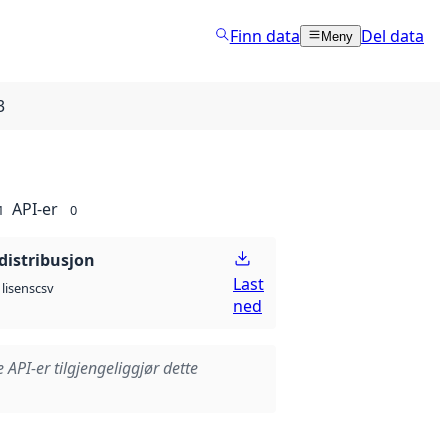
Finn data
Del data
Meny
3
API-er
1
0
distribusjon
Last
csv
lisens
ned
e API-er tilgjengeliggjør dette