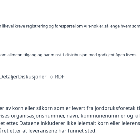
kan likevel kreve registrering og forespørsel om API-nøkler, så lenge hvem som
t som allmenn tilgang og har minst 1 distribusjon med godkjent åpen lisens.
Detaljer
Diskusjoner
RDF
0
r av korn eller såkorn som er levert fra jordbruksforetak ti
k vises organisasjonsnummer, navn, kommunenummer og kilo
året etter. Dataene inkluderer ikke leiemalt korn eller leierens
, året etter at leveransene har funnet sted.