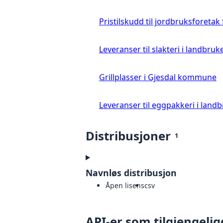
Pristilskudd til jordbruksforetak
Leveranser til slakteri i landbruke
Grillplasser i Gjesdal kommune
Leveranser til eggpakkeri i landb
Distribusjoner
1
Navnløs distribusjon
Åpen lisens
csv
API-er som tilgjengelig