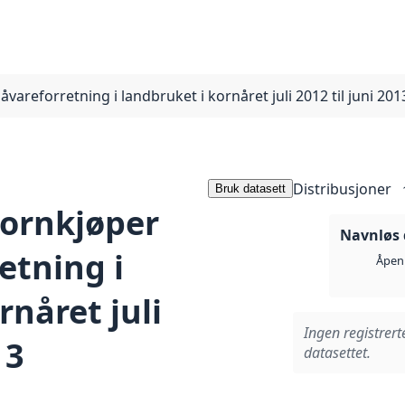
åvareforretning i landbruket i kornåret juli 2012 til juni 201
Distribusjoner
Bruk datasett
kornkjøper
Navnløs 
etning i
Åpen 
rnåret juli
Ingen registrert
13
datasettet.