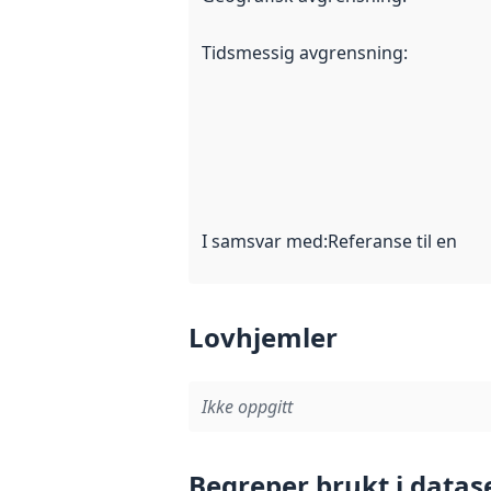
Tidsmessig avgrensning
:
I samsvar med
:
Referanse til en im
Lovhjemler
Ikke oppgitt
Begreper brukt i datas