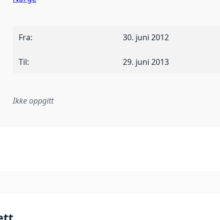
Fra
:
30. juni 2012
Til
:
29. juni 2013
Ikke oppgitt
plementasjonsregel eller annen spesifikasjon, som ligger til
ett