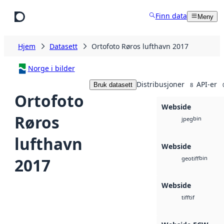
Hopp til hovedinnhold
Finn data
Meny
Hjem
Datasett
Ortofoto Røros lufthavn 2017
Norge i bilder
Distribusjoner
API-er
Bruk datasett
8
Ortofoto
Webside
Røros
bin
jpeg
lufthavn
Webside
bin
2017
geotiff
Webside
tif
tiff