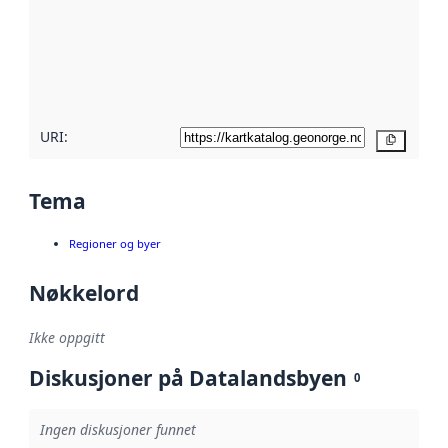
avmetadata.
Les mer om
metadatakvalitet
her
URI:
Kopier
Tema
Regioner og byer
Nøkkelord
Ikke oppgitt
Diskusjoner på Datalandsbyen
0
Ingen diskusjoner funnet