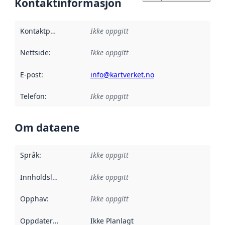
Kontaktinformasjon
Kontaktpunkt
:
Ikke oppgitt
Nettside
:
Ikke oppgitt
E-post
:
info@kartverket.no
Telefon
:
Ikke oppgitt
Om dataene
Språk
:
Ikke oppgitt
Innholdsleverandører
Ikke oppgitt
:
Opphav
:
Ikke oppgitt
Oppdateringsfrekvens
Ikke Planlagt
: