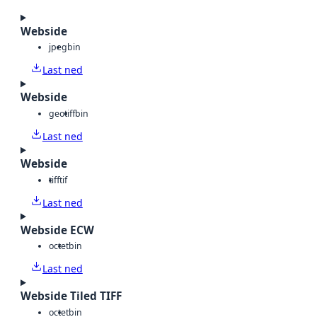
Webside
jpeg
bin
Last ned
Webside
geotiff
bin
Last ned
Webside
tiff
tif
Last ned
Webside ECW
octet
bin
Last ned
Webside Tiled TIFF
octet
bin