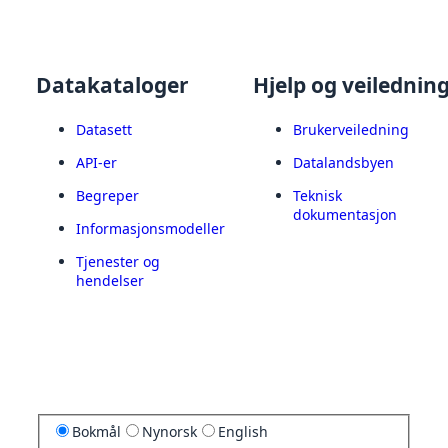
Datakataloger
Hjelp og veilednin
Datasett
Brukerveiledning
API-er
Datalandsbyen
Begreper
Teknisk
dokumentasjon
Informasjonsmodeller
Tjenester og
hendelser
Bokmål
Nynorsk
English