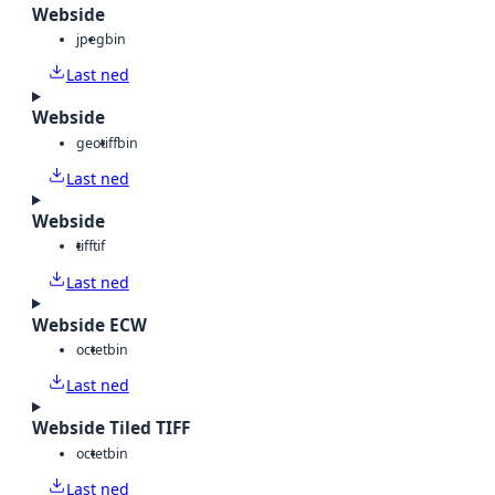
Webside
jpeg
bin
Last ned
Webside
geotiff
bin
Last ned
Webside
tiff
tif
Last ned
Webside ECW
octet
bin
Last ned
Webside Tiled TIFF
octet
bin
Last ned