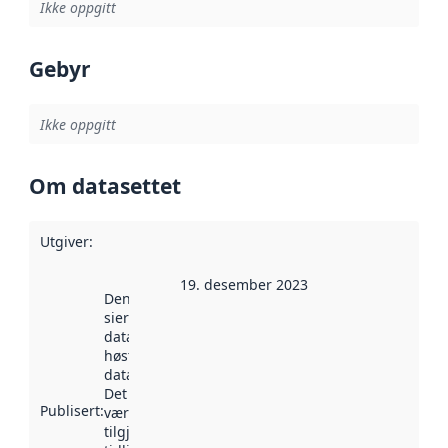
Ikke oppgitt
Gebyr
Ikke oppgitt
Om datasettet
Utgiver
:
19. desember 2023
Denne datoen
sier når
datasettet ble
høstet av
data.norge.no.
Det kan ha
Publisert
:
vært
tilgjengelig