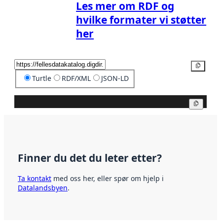
Les mer om RDF og
hvilke formater vi støtter
her
Kopier
Turtle
RDF/XML
JSON-LD
Kopier
Finner du det du leter etter?
Ta kontakt
med oss her, eller spør om hjelp i
Datalandsbyen
.