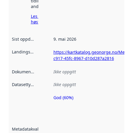
tidligere
andre steder.
Les mer om
høsting her
Sist oppdatert
:
9. mai 2026
Landingsside
:
https://kartkatalog.geonorge.no/Metad
c917-45fc-8967-d10d287a2816
Dokumentasjon
:
Ikke oppgitt
Datasettype
:
Ikke oppgitt
God (60%)
Metadatakvalitet
er en indikator
på hvor godt
datasettene er
beskrevet ved
Metadatakvalitet
:
hjelp