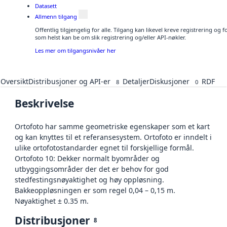
Datasett
Allmenn tilgang
Offentlig tilgjengelig for alle. Tilgang kan likevel kreve registrering og
som helst kan be om slik registrering og/eller API-nøkler.
Les mer om tilgangsnivåer her
Oversikt
Distribusjoner og API-er
Detaljer
Diskusjoner
RDF
8
0
Beskrivelse
Ortofoto har samme geometriske egenskaper som et kart
og kan knyttes til et referansesystem. Ortofoto er inndelt i
ulike ortofotostandarder egnet til forskjellige formål.
Ortofoto 10: Dekker normalt byområder og
utbyggingsområder der det er behov for god
stedfestingsnøyaktighet og høy oppløsning.
Bakkeoppløsningen er som regel 0,04 – 0,15 m.
Nøyaktighet ± 0.35 m.
Distribusjoner
8