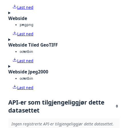
Last ned
Webside
png
png
Last ned
Webside Tiled GeoTIFF
octet
bin
Last ned
Webside Jpeg2000
octet
bin
Last ned
API-er som tilgjengeliggjør dette
0
datasettet
Ingen registrerte API-er tilgjengeliggjør dette datasettet.