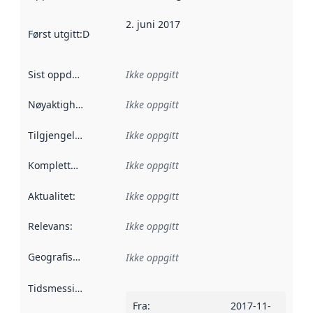
2. juni 2017
Først utgitt
:
Denne datoen sier når dataene i dette datasettet 
Sist oppdatert
:
Ikke oppgitt
Nøyaktighet
:
Ikke oppgitt
Tilgjengelighet
:
Ikke oppgitt
Kompletthet
:
Ikke oppgitt
Aktualitet
:
Ikke oppgitt
Relevans
:
Ikke oppgitt
Geografisk avgrensning
:
Ikke oppgitt
Tidsmessig avgrensning
:
Fra
:
2017-11-