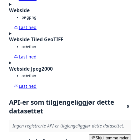
Webside
png
png
Last ned
Webside Tiled GeoTIFF
octet
bin
Last ned
Webside Jpeg2000
octet
bin
Last ned
API-er som tilgjengeliggjør dette
0
datasettet
Ingen registrerte API-er tilgjengeliggjør dette datasettet.
Skjul tomme rader