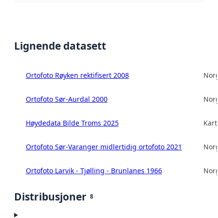
Lignende datasett
Ortofoto Røyken rektifisert 2008
Norg
Ortofoto Sør-Aurdal 2000
Norg
Høydedata Bilde Troms 2025
Kart
Ortofoto Sør-Varanger midlertidig ortofoto 2021
Norg
Ortofoto Larvik - Tjølling - Brunlanes 1966
Norg
Distribusjoner
8