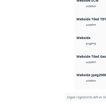
Webside ECW
bin
octet
Webside Tiled TIF
bin
octet
Webside
png
png
Webside Tiled Ge
bin
octet
Webside Jpeg200
bin
octet
Ingen registrerte API-er ti