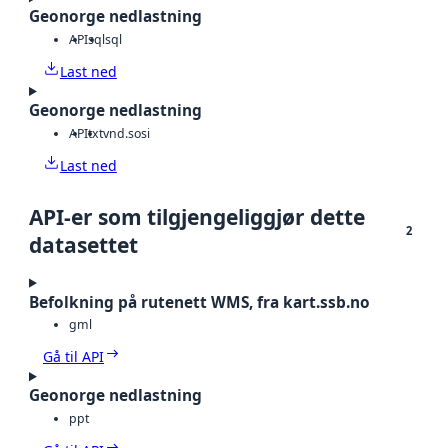
Geonorge nedlastning
API
sql
sql
Last ned
Geonorge nedlastning
API
txt
vnd.sosi
Last ned
API-er som tilgjengeliggjør dette
2
datasettet
Befolkning på rutenett WMS, fra kart.ssb.no
gml
Gå til API
Geonorge nedlastning
ppt