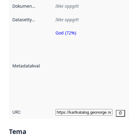
Dokumentasjon
:
Ikke oppgitt
Datasettype
:
Ikke oppgitt
God (72%)
Metadatakvalitet
er en indikator
på hvor godt
datasettene er
beskrevet ved
Metadatakvalitet
:
hjelp
avmetadata.
Les mer om
metadatakvalitet
her
URI:
Kopier
Tema