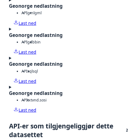
Geonorge nedlastning
API
gml
gml
Last ned
Geonorge nedlastning
API
gdb
bin
Last ned
Geonorge nedlastning
API
sql
sql
Last ned
Geonorge nedlastning
API
txt
vnd.sosi
Last ned
API-er som tilgjengeliggjør dette
2
datasettet