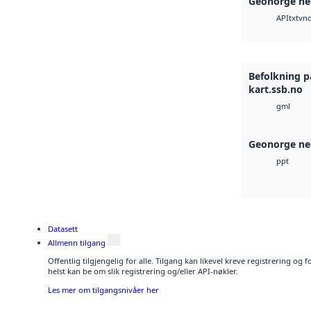
Geonorge ne
txt
vnd
API
Befolkning p
kart.ssb.no
gml
Geonorge ne
ppt
Datasett
Allmenn tilgang
Offentlig tilgjengelig for alle. Tilgang kan likevel kreve registrering o
helst kan be om slik registrering og/eller API-nøkler.
Les mer om tilgangsnivåer her