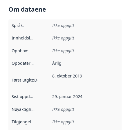
Om dataene
Språk
:
Ikke oppgitt
Innholdsleverandører
Ikke oppgitt
:
Opphav
:
Ikke oppgitt
Oppdateringsfrekvens
Årlig
:
8. oktober 2019
Først utgitt
:
Denne datoen sier når dataene i dette datasettet 
Sist oppdatert
:
29. januar 2024
Nøyaktighet
:
Ikke oppgitt
Tilgjengelighet
:
Ikke oppgitt