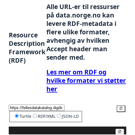
Alle URL-er til ressurser
på data.norge.no kan
levere RDF-metadata i
flere ulike formater,
Resource
avhengig av hvilken
Description
Accept header man
Framework
sender med.
(RDF)
Les mer om RDF og
hvilke formater vi støtter
her
Kopier
Turtle
RDF/XML
JSON-LD
Kopier