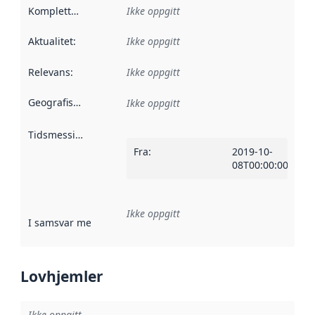
Kompletthet
:
Ikke oppgitt
Aktualitet
:
Ikke oppgitt
Relevans
:
Ikke oppgitt
Geografisk avgrensning
:
Ikke oppgitt
Tidsmessig avgrensning
:
Fra
:
2019-10-
08T00:00:00Z
Ikke oppgitt
I samsvar med
:
Referanse til en implementasjonsregel eller a
Lovhjemler
Ikke oppgitt