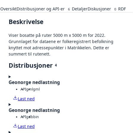
Oversikt
Distribusjoner og API-er
Detaljer
Diskusjoner
RDF
6
0
Beskrivelse
Viser bosatte på ruter 5000 m x 5000 m for 2022.
Grunnlaget for dataene er folkeregistrert befolkning
knyttet mot adressepunkter i Matrikkelen. Dette er
summert til rutenett.
Distribusjoner
4
Geonorge nedlastning
API
gml
gml
Last ned
Geonorge nedlastning
API
gdb
bin
Last ned