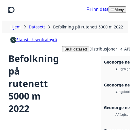
Hopp til hovedinnhold
Finn data
Meny
Hjem
Datasett
Befolkning på rutenett 5000 m 2022
Statistisk sentralbyrå
Distribusjoner
API
Bruk datasett
4
Befolkning
Geonorge ne
på
gml
g
API
rutenett
Geonorge ne
gdb
b
5000 m
API
2022
Geonorge ne
sql
sql
API