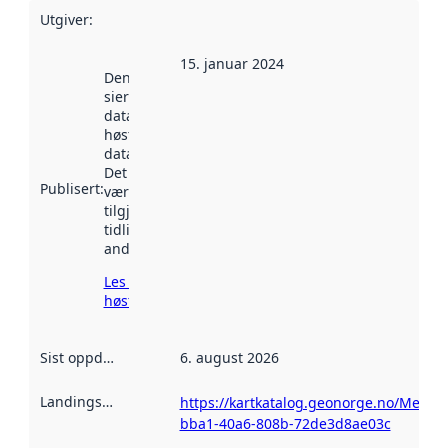
Utgiver
:
15. januar 2024
Denne datoen
sier når
datasettet ble
høstet av
data.norge.no.
Det kan ha
Publisert
:
vært
tilgjengelig
tidligere
andre steder.
Les mer om
høsting her
Sist oppdatert
:
6. august 2026
Landingsside
:
https://kartkatalog.geonorge.no/Metad
bba1-40a6-808b-72de3d8ae03c