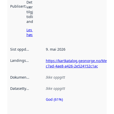
Det kan ha
Publisert
:
vært
tilgjengelig
tidligere
andre steder.
Les mer om
høsting her
Sist oppdatert
:
9. mai 2026
Landingsside
:
https://kartkatalog.geonorge.no/Metad
c7ad-4ae8-a426-2e524152c1ac
Dokumentasjon
:
Ikke oppgitt
Datasettype
:
Ikke oppgitt
God (61%)
Metadatakvalitet
er en indikator
på hvor godt