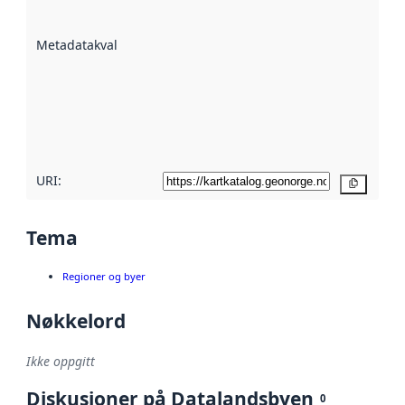
datasettene er
beskrevet ved
Metadatakvalitet
:
hjelp
avmetadata.
Les mer om
metadatakvalitet
her
URI:
Kopier
Tema
Regioner og byer
Nøkkelord
Ikke oppgitt
Diskusjoner på Datalandsbyen
0