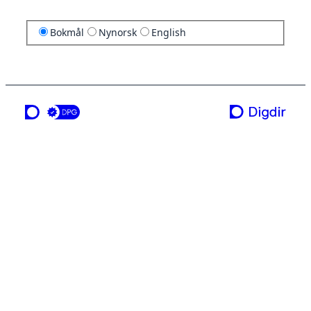
Bokmål
Nynorsk
English
en tjeneste fra