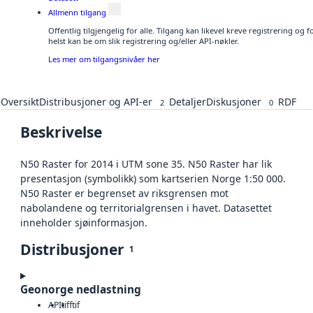
Allmenn tilgang
Offentlig tilgjengelig for alle. Tilgang kan likevel kreve registrering o
helst kan be om slik registrering og/eller API-nøkler.
Les mer om tilgangsnivåer her
Oversikt
Distribusjoner og API-er
Detaljer
Diskusjoner
RDF
2
0
Beskrivelse
N50 Raster for 2014 i UTM sone 35. N50 Raster har lik
presentasjon (symbolikk) som kartserien Norge 1:50 000.
N50 Raster er begrenset av riksgrensen mot
nabolandene og territorialgrensen i havet. Datasettet
inneholder sjøinformasjon.
Distribusjoner
1
Geonorge nedlastning
API
tiff
tif