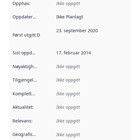
Opphav
:
Ikke oppgitt
Oppdateringsfrekvens
Ikke Planlagt
:
23. september 2020
Først utgitt
:
Denne datoen sier når dataene i dette datasettet 
Sist oppdatert
:
17. februar 2014
Nøyaktighet
:
Ikke oppgitt
Tilgjengelighet
:
Ikke oppgitt
Kompletthet
:
Ikke oppgitt
Aktualitet
:
Ikke oppgitt
Relevans
:
Ikke oppgitt
Geografisk avgrensning
:
Ikke oppgitt