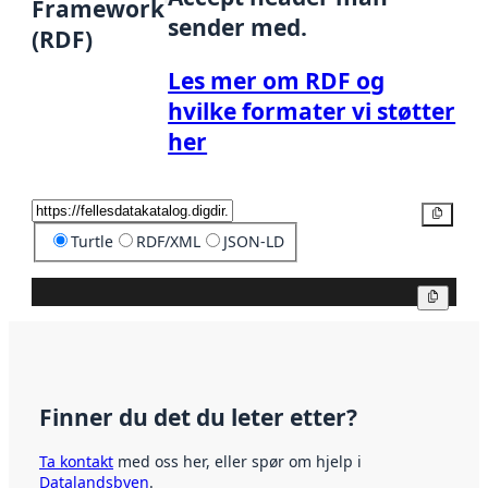
Framework
sender med.
(RDF)
Les mer om RDF og
hvilke formater vi støtter
her
Kopier
Turtle
RDF/XML
JSON-LD
Kopier
Finner du det du leter etter?
Ta kontakt
med oss her, eller spør om hjelp i
Datalandsbyen
.