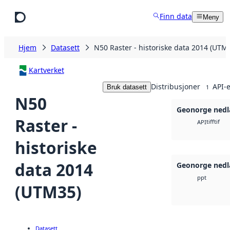
Hopp til hovedinnhold
Finn data
Meny
Hjem
Datasett
N50 Raster - historiske data 2014 (UTM
Kartverket
Distribusjoner
API-e
Bruk datasett
1
N50
Geonorge nedl
Raster -
tiff
tif
API
historiske
data 2014
Geonorge nedl
ppt
(UTM35)
Datasett