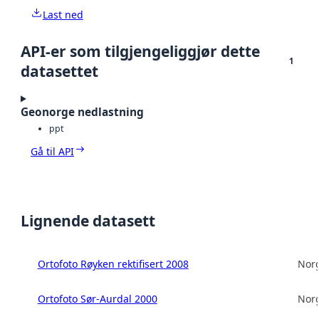
Last ned
API-er som tilgjengeliggjør dette
1
datasettet
Geonorge nedlastning
ppt
Gå til API
Lignende datasett
Ortofoto Røyken rektifisert 2008
Norg
Ortofoto Sør-Aurdal 2000
Norg