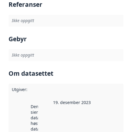
Referanser
Ikke oppgitt
Gebyr
Ikke oppgitt
Om datasettet
Utgiver
:
19. desember 2023
Denne datoen
sier når
datasettet ble
høstet av
data.norge.no.