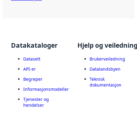
Datakataloger
Hjelp og veilednin
Datasett
Brukerveiledning
API-er
Datalandsbyen
Begreper
Teknisk
dokumentasjon
Informasjonsmodeller
Tjenester og
hendelser