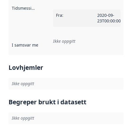
Tidsmessig avgrensning
:
Fra
:
2020-09-
23T00:00:00Z
Ikke oppgitt
I samsvar med
:
Referanse til en implementasjonsregel eller a
Lovhjemler
Ikke oppgitt
Begreper brukt i datasett
Ikke oppgitt