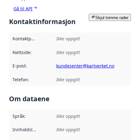
Gå til API
Skjul tomme rader
Kontaktinformasjon
Kontaktpunkt
:
Ikke oppgitt
Nettside
:
Ikke oppgitt
E-post
:
kundesenter@kartverket.no
Telefon
:
Ikke oppgitt
Om dataene
Språk
:
Ikke oppgitt
Innholdsleverandører
Ikke oppgitt
: