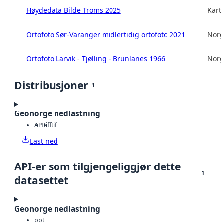
Høydedata Bilde Troms 2025
Kart
Ortofoto Sør-Varanger midlertidig ortofoto 2021
Norg
Ortofoto Larvik - Tjølling - Brunlanes 1966
Norg
Distribusjoner
1
Geonorge nedlastning
API
tiff
tif
Last ned
API-er som tilgjengeliggjør dette
1
datasettet
Geonorge nedlastning
ppt