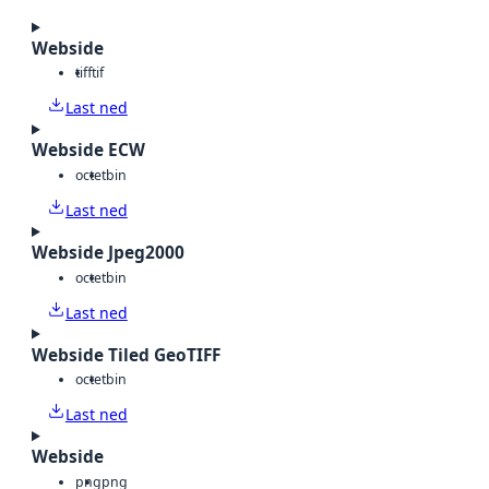
Webside
tiff
tif
Last ned
Webside ECW
octet
bin
Last ned
Webside Jpeg2000
octet
bin
Last ned
Webside Tiled GeoTIFF
octet
bin
Last ned
Webside
png
png