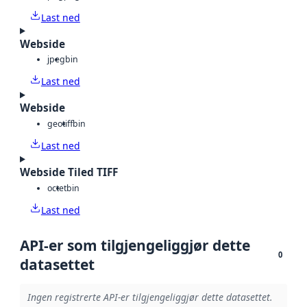
Last ned
Webside
jpeg
bin
Last ned
Webside
geotiff
bin
Last ned
Webside Tiled TIFF
octet
bin
Last ned
API-er som tilgjengeliggjør dette
0
datasettet
Ingen registrerte API-er tilgjengeliggjør dette datasettet.