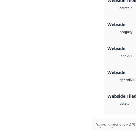
Webside Tile
bin
octet
Webside
png
png
Webside
bin
jpeg
Webside
bin
geotiff
Webside Tiled
bin
octet
Ingen registrerte API-