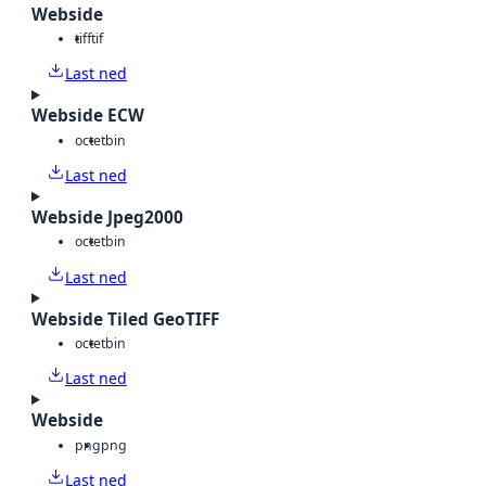
Webside
tiff
tif
Last ned
Webside ECW
octet
bin
Last ned
Webside Jpeg2000
octet
bin
Last ned
Webside Tiled GeoTIFF
octet
bin
Last ned
Webside
png
png
Last ned