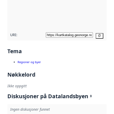
avmetadata.
Les mer om
metadatakvalitet
her
URI:
Kopier
Tema
Regioner og byer
Nøkkelord
Ikke oppgitt
Diskusjoner på Datalandsbyen
0
Ingen diskusjoner funnet