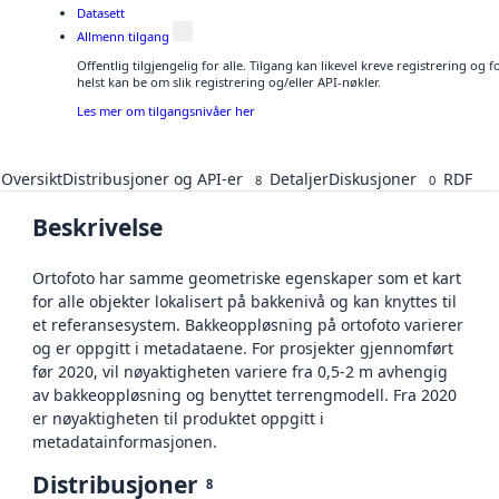
Datasett
Allmenn tilgang
Offentlig tilgjengelig for alle. Tilgang kan likevel kreve registrering o
helst kan be om slik registrering og/eller API-nøkler.
Les mer om tilgangsnivåer her
Oversikt
Distribusjoner og API-er
Detaljer
Diskusjoner
RDF
8
0
Beskrivelse
Ortofoto har samme geometriske egenskaper som et kart
for alle objekter lokalisert på bakkenivå og kan knyttes til
et referansesystem. Bakkeoppløsning på ortofoto varierer
og er oppgitt i metadataene. For prosjekter gjennomført
før 2020, vil nøyaktigheten variere fra 0,5-2 m avhengig
av bakkeoppløsning og benyttet terrengmodell. Fra 2020
er nøyaktigheten til produktet oppgitt i
metadatainformasjonen.
Distribusjoner
8