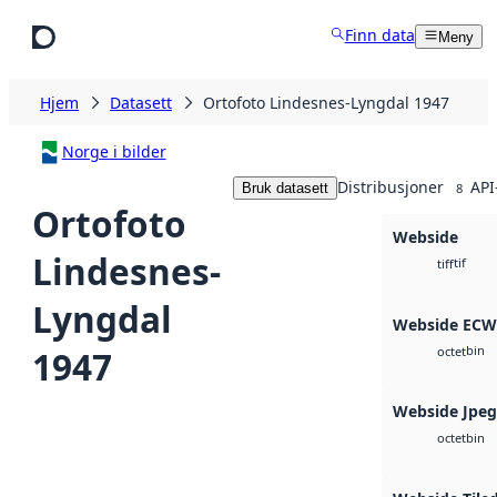
Hopp til hovedinnhold
Finn data
Meny
Hjem
Datasett
Ortofoto Lindesnes-Lyngdal 1947
Norge i bilder
Distribusjoner
API
Bruk datasett
8
Ortofoto
Webside
Lindesnes-
tif
tiff
Lyngdal
Webside ECW
bin
1947
octet
Webside Jpe
bin
octet