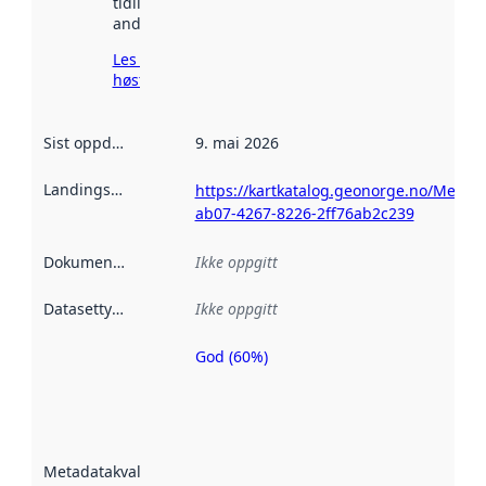
tidligere
andre steder.
Les mer om
høsting her
Sist oppdatert
:
9. mai 2026
Landingsside
:
https://kartkatalog.geonorge.no/Metad
ab07-4267-8226-2ff76ab2c239
Dokumentasjon
:
Ikke oppgitt
Datasettype
:
Ikke oppgitt
God (60%)
Metadatakvalitet
er en indikator
på hvor godt
datasettene er
beskrevet ved
Metadatakvalitet
:
hjelp