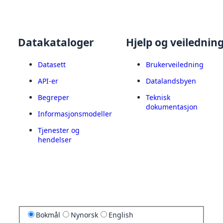
Datakataloger
Hjelp og veilednin
Datasett
Brukerveiledning
API-er
Datalandsbyen
Begreper
Teknisk
dokumentasjon
Informasjonsmodeller
Tjenester og
hendelser
Bokmål
Nynorsk
English