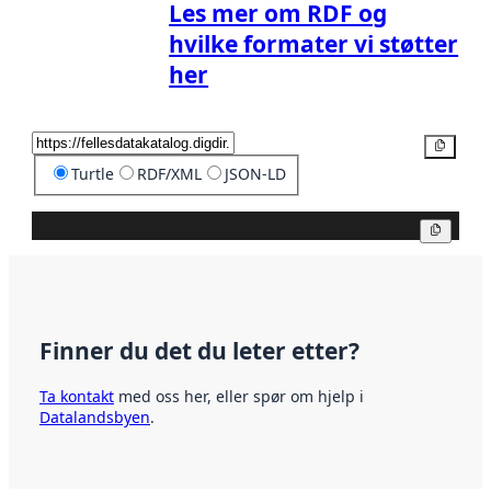
Les mer om RDF og
hvilke formater vi støtter
her
Kopier
Turtle
RDF/XML
JSON-LD
Kopier
Finner du det du leter etter?
Ta kontakt
med oss her, eller spør om hjelp i
Datalandsbyen
.