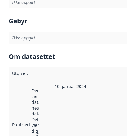
Ikke oppgitt
Gebyr
Ikke oppgitt
Om datasettet
Utgiver
:
10. januar 2024
Denne datoen
sier når
datasettet ble
høstet av
data.norge.no.
Det kan ha
Publisert
:
vært
tilgjengelig