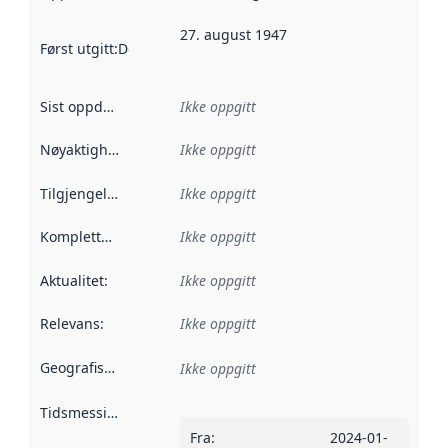
27. august 1947
Først utgitt
:
Denne datoen sier når dataene i dette datasettet 
Sist oppdatert
:
Ikke oppgitt
Nøyaktighet
:
Ikke oppgitt
Tilgjengelighet
:
Ikke oppgitt
Kompletthet
:
Ikke oppgitt
Aktualitet
:
Ikke oppgitt
Relevans
:
Ikke oppgitt
Geografisk avgrensning
:
Ikke oppgitt
Tidsmessig avgrensning
:
Fra
:
2024-01-