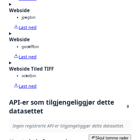
Webside
jpeg
bin
Last ned
Webside
geotiff
bin
Last ned
Webside Tiled TIFF
octet
bin
Last ned
API-er som tilgjengeliggjør dette
0
datasettet
Ingen registrerte API-er tilgjengeliggjør dette datasettet.
Skjul tomme rader