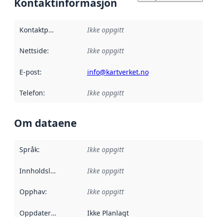
Kontaktinformasjon
Kontaktpunkt
:
Ikke oppgitt
Nettside
:
Ikke oppgitt
E-post
:
info@kartverket.no
Telefon
:
Ikke oppgitt
Om dataene
Språk
:
Ikke oppgitt
Innholdsleverandører
Ikke oppgitt
:
Opphav
:
Ikke oppgitt
Oppdateringsfrekvens
Ikke Planlagt
: