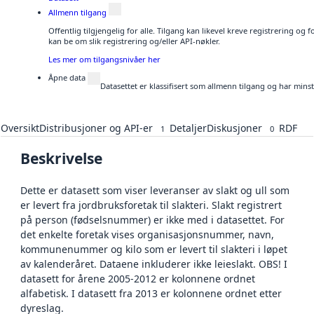
Allmenn tilgang
Offentlig tilgjengelig for alle. Tilgang kan likevel kreve registrering o
kan be om slik registrering og/eller API-nøkler.
Les mer om tilgangsnivåer her
Åpne data
Datasettet er klassifisert som allmenn tilgang og har mins
Oversikt
Distribusjoner og API-er
Detaljer
Diskusjoner
RDF
1
0
Beskrivelse
Dette er datasett som viser leveranser av slakt og ull som
er levert fra jordbruksforetak til slakteri. Slakt registrert
på person (fødselsnummer) er ikke med i datasettet. For
det enkelte foretak vises organisasjonsnummer, navn,
kommunenummer og kilo som er levert til slakteri i løpet
av kalenderåret. Dataene inkluderer ikke leieslakt. OBS! I
datasett for årene 2005-2012 er kolonnene ordnet
alfabetisk. I datasett fra 2013 er kolonnene ordnet etter
dyreslag.