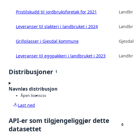
Pristilskudd til jordbruksforetak for 2021
Landbru
Leveranser til slakteri i landbruket i 2024
Landbru
Grillplasser i Gjesdal kommune
Gjesda
Leveranser til eggpakkeri i landbruket i 2023
Landbru
Distribusjoner
1
Navnløs distribusjon
Åpen lisens
csv
Last ned
API-er som tilgjengeliggjør dette
0
datasettet