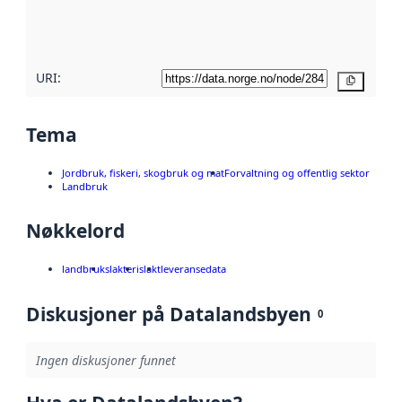
metadatakvalitet
her
URI:
Kopier
Tema
Jordbruk, fiskeri, skogbruk og mat
Forvaltning og offentlig sektor
Landbruk
Nøkkelord
landbruk
slakteri
slakt
leveransedata
Diskusjoner på Datalandsbyen
0
Ingen diskusjoner funnet