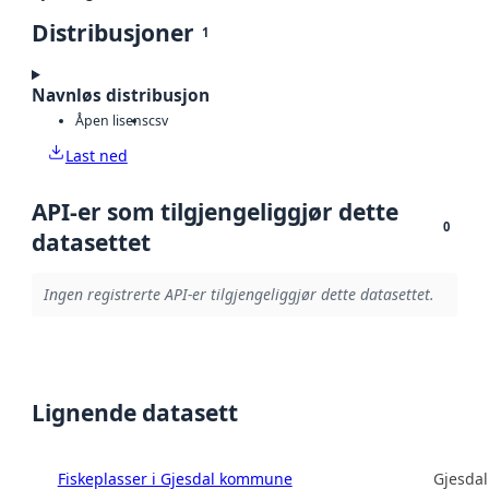
Distribusjoner
1
Navnløs distribusjon
Åpen lisens
csv
Last ned
API-er som tilgjengeliggjør dette
0
datasettet
Ingen registrerte API-er tilgjengeliggjør dette datasettet.
Lignende datasett
Fiskeplasser i Gjesdal kommune
Gjesda