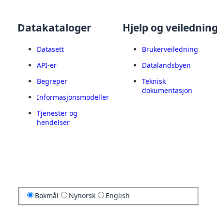
Datakataloger
Hjelp og veilednin
Datasett
Brukerveiledning
API-er
Datalandsbyen
Begreper
Teknisk
dokumentasjon
Informasjonsmodeller
Tjenester og
hendelser
Bokmål
Nynorsk
English