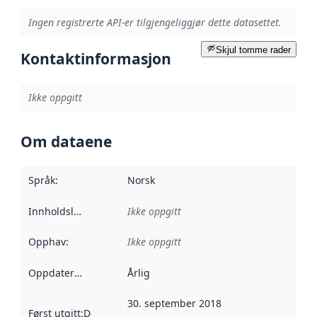
Ingen registrerte API-er tilgjengeliggjør dette datasettet.
Skjul tomme rader
Kontaktinformasjon
Ikke oppgitt
Om dataene
Språk
:
Norsk
Innholdsleverandører
Ikke oppgitt
:
Opphav
:
Ikke oppgitt
Oppdateringsfrekvens
Årlig
:
30. september 2018
Først utgitt
:
Denne datoen sier når dataene i dette datasettet 