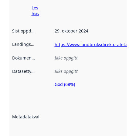
Les mer om
høsting her
Sist oppdatert
:
29. oktober 2024
Landingsside
:
https://www.landbruksdirektoratet.no/n
Dokumentasjon
:
Ikke oppgitt
Datasettype
:
Ikke oppgitt
God (68%)
Metadatakvalitet
er en indikator
på hvor godt
datasettene er
beskrevet ved
Metadatakvalitet
:
hjelp
avmetadata.
Les mer om