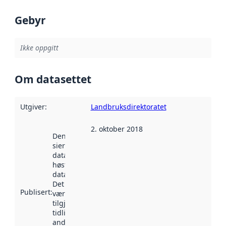
Gebyr
Ikke oppgitt
Om datasettet
Utgiver
:
Landbruksdirektoratet
2. oktober 2018
Denne datoen
sier når
datasettet ble
høstet av
data.norge.no.
Det kan ha
Publisert
:
vært
tilgjengelig
tidligere
andre steder.