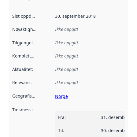
Sist oppdatert
:
30. september 2018
Nøyaktighet
:
Ikke oppgitt
Tilgjengelighet
:
Ikke oppgitt
Kompletthet
:
Ikke oppgitt
Aktualitet
:
Ikke oppgitt
Relevans
:
Ikke oppgitt
Geografisk avgrensning
:
Norge
Tidsmessig avgrensning
:
Fra
:
31. desember 20
Til
:
30. desember 20