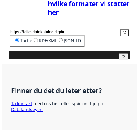
hvilke formater vi støtter
her
Kopier
Turtle
RDF/XML
JSON-LD
Kopier
Finner du det du leter etter?
Ta kontakt
med oss her, eller spør om hjelp i
Datalandsbyen
.