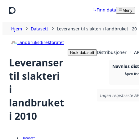
Hopp til hovedinnhold
Finn data
Meny
Hjem
Datasett
Leveranser til slakteri i landbruket i 20
Landbruksdirektoratet
Distribusjoner
AP
Bruk datasett
1
Leveranser
Navnløs dist
til slakteri
Åpen lis
i
Ingen registrerte AP
landbruket
i 2010
Datasett