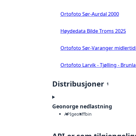
Ortofoto Sør-Aurdal 2000
Høydedata Bilde Troms 2025
Ortofoto Sør-Varanger midlertid
Ortofoto Larvik - Tjølling - Brunl
Distribusjoner
1
Geonorge nedlastning
API
geotiff
bin
API-er som tilgjengelig