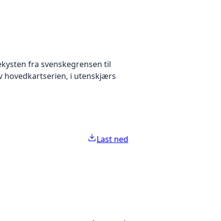
kekysten fra svenskegrensen til
av hovedkartserien, i utenskjærs
Last ned