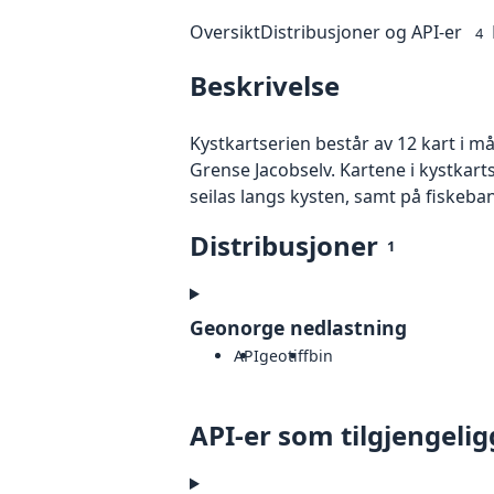
Oversikt
Distribusjoner og API-er
4
Beskrivelse
Kystkartserien består av 12 kart i m
Grense Jacobselv. Kartene i kystkart
seilas langs kysten, samt på fiskeba
Distribusjoner
1
Geonorge nedlastning
API
geotiff
bin
API-er som tilgjengelig