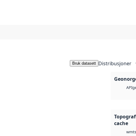
Distribusjoner
Bruk datasett
Geonorge
ge
API
Topograf
cache
wmts