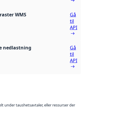
- raster WMS
Gå
til
API
 nedlastning
Gå
til
API
t under taushetsavtaler, eller ressurser der