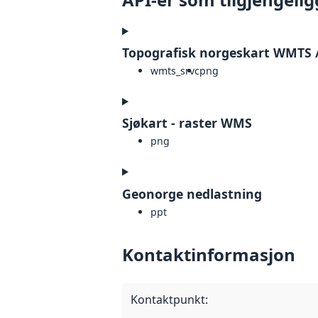
Topografisk norgeskart WMTS 
wmts_srvc
png
Sjøkart - raster WMS
png
Geonorge nedlastning
ppt
Kontaktinformasjon
Kontaktpunkt
: