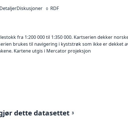
Detaljer
Diskusjoner
RDF
0
ålestokk fra 1:200 000 til 1:350 000. Kartserien dekker nors
serien brukes til navigering i kyststrøk som ikke er dekket 
nkene. Kartene utgis i Mercator projeksjon
gjør dette datasettet
3