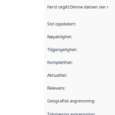
Først utgitt
:
Denne datoen sier når d
Sist oppdatert
:
Nøyaktighet
:
Tilgjengelighet
:
Kompletthet
:
Aktualitet
:
Relevans
:
Geografisk avgrensning
:
Tidsmessig avgrensning
: