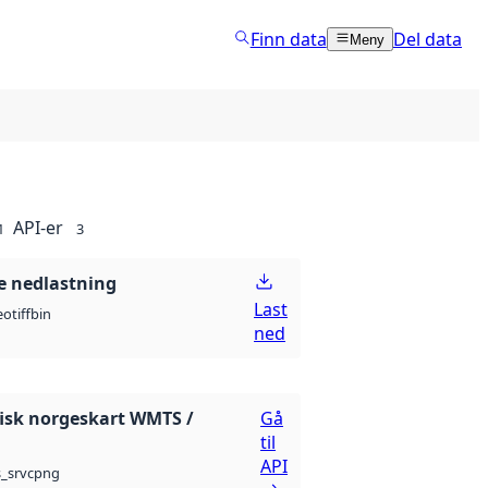
Finn data
Del data
Meny
API-er
1
3
 nedlastning
Last
otiff
bin
ned
isk norgeskart WMTS /
Gå
til
API
png
_srvc