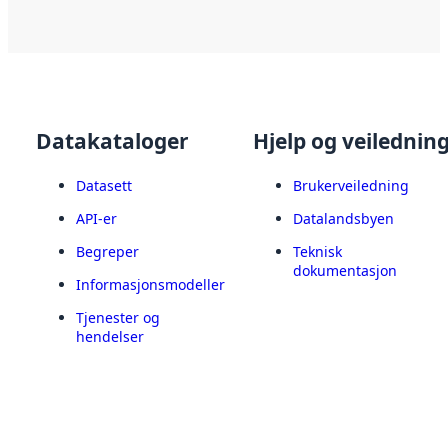
Datakataloger
Hjelp og veilednin
Datasett
Brukerveiledning
API-er
Datalandsbyen
Begreper
Teknisk
dokumentasjon
Informasjonsmodeller
Tjenester og
hendelser