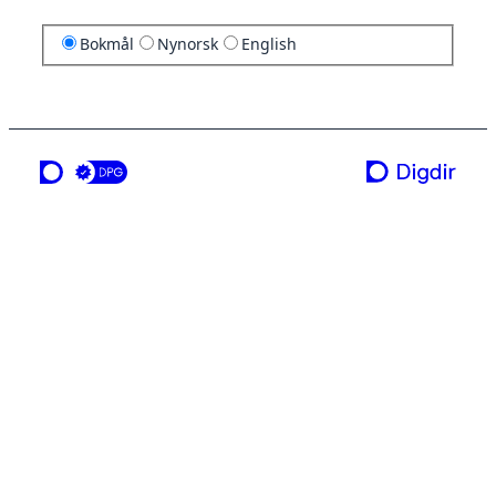
Bokmål
Nynorsk
English
en tjeneste fra