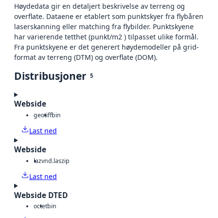
Høydedata gir en detaljert beskrivelse av terreng og
overflate. Dataene er etablert som punktskyer fra flybåren
laserskanning eller matching fra flybilder. Punktskyene
har varierende tetthet (punkt/m2 ) tilpasset ulike formål.
Fra punktskyene er det generert høydemodeller på grid-
format av terreng (DTM) og overflate (DOM).
Distribusjoner
5
Webside
geotiff
bin
Last ned
Webside
laz
vnd.laszip
Last ned
Webside DTED
octet
bin