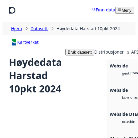
Hopp til hovedinnhold
Finn data
Meny
Hjem
Datasett
Høydedata Harstad 10pkt 2024
Kartverket
Distribusjoner
API
Bruk datasett
5
Høydedata
Webside
Harstad
bin
geotiff
10pkt 2024
Webside
vnd.las
laz
Webside DTE
bin
octet