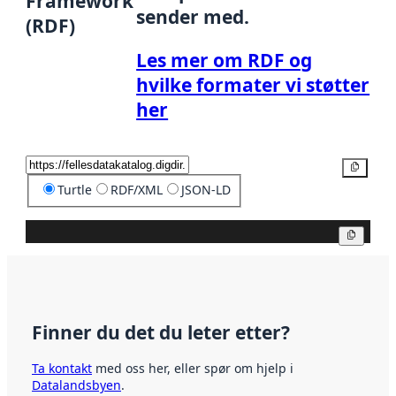
Framework
sender med.
(RDF)
Les mer om RDF og
hvilke formater vi støtter
her
Kopier
Turtle
RDF/XML
JSON-LD
Kopier
Finner du det du leter etter?
Ta kontakt
med oss her, eller spør om hjelp i
Datalandsbyen
.