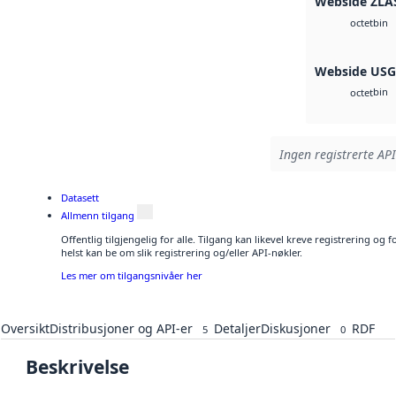
Webside ZLA
bin
octet
Webside US
bin
octet
Ingen registrerte API
Datasett
Allmenn tilgang
Offentlig tilgjengelig for alle. Tilgang kan likevel kreve registrering o
helst kan be om slik registrering og/eller API-nøkler.
Les mer om tilgangsnivåer her
Oversikt
Distribusjoner og API-er
Detaljer
Diskusjoner
RDF
5
0
Beskrivelse