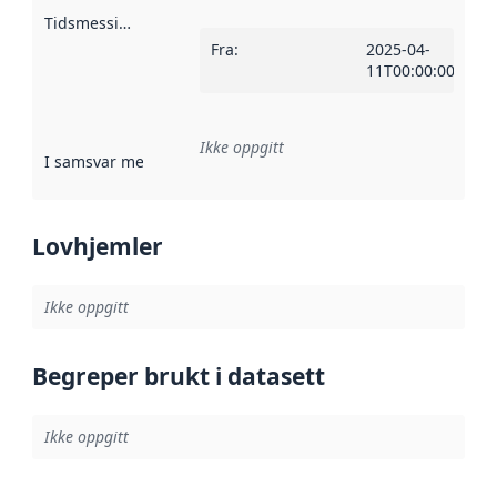
Tidsmessig avgrensning
:
Fra
:
2025-04-
11T00:00:00Z
Ikke oppgitt
I samsvar med
:
Referanse til en implementasjonsregel eller a
Lovhjemler
Ikke oppgitt
Begreper brukt i datasett
Ikke oppgitt