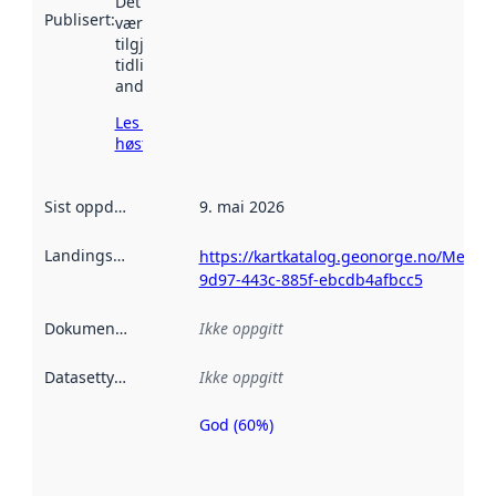
Det kan ha
Publisert
:
vært
tilgjengelig
tidligere
andre steder.
Les mer om
høsting her
Sist oppdatert
:
9. mai 2026
Landingsside
:
https://kartkatalog.geonorge.no/Metad
9d97-443c-885f-ebcdb4afbcc5
Dokumentasjon
:
Ikke oppgitt
Datasettype
:
Ikke oppgitt
God (60%)
Metadatakvalitet
er en indikator
på hvor godt