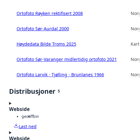
Ortofoto Røyken rektifisert 2008
Norg
Ortofoto Sør-Aurdal 2000
Norg
Høydedata Bilde Troms 2025
Kart
Ortofoto Sør-Varanger midlertidig ortofoto 2021
Norg
Ortofoto Larvik - Tjølling - Brunlanes 1966
Norg
Distribusjoner
5
Webside
geotiff
bin
Last ned
Webside