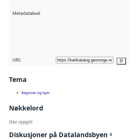
datasettene er
beskrevet ved
Metadatakvalitet
:
hjelp
avmetadata.
Les mer om
metadatakvalitet
her
URI:
Kopier
Tema
Regioner og byer
Nøkkelord
Ikke oppgitt
Diskusjoner på Datalandsbyen
0