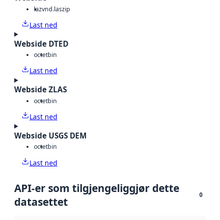
laz
vnd.laszip
Last ned
Webside DTED
octet
bin
Last ned
Webside ZLAS
octet
bin
Last ned
Webside USGS DEM
octet
bin
Last ned
API-er som tilgjengeliggjør dette
0
datasettet