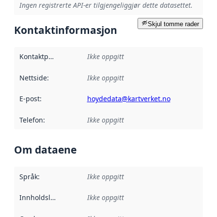
Ingen registrerte API-er tilgjengeliggjør dette datasettet.
Skjul tomme rader
Kontaktinformasjon
Kontaktpunkt
:
Ikke oppgitt
Nettside
:
Ikke oppgitt
E-post
:
hoydedata@kartverket.no
Telefon
:
Ikke oppgitt
Om dataene
Språk
:
Ikke oppgitt
Innholdsleverandører
Ikke oppgitt
: