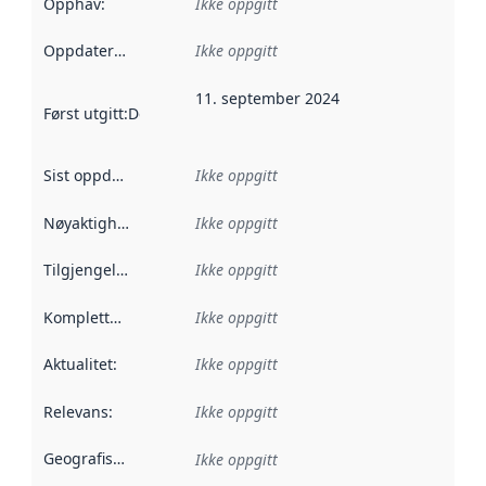
Opphav
:
Ikke oppgitt
Oppdateringsfrekvens
Ikke oppgitt
:
11. september 2024
Først utgitt
:
Denne datoen sier når dataene i dette datasettet 
Sist oppdatert
:
Ikke oppgitt
Nøyaktighet
:
Ikke oppgitt
Tilgjengelighet
:
Ikke oppgitt
Kompletthet
:
Ikke oppgitt
Aktualitet
:
Ikke oppgitt
Relevans
:
Ikke oppgitt
Geografisk avgrensning
:
Ikke oppgitt