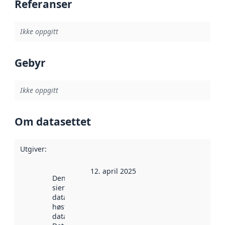
Referanser
Ikke oppgitt
Gebyr
Ikke oppgitt
Om datasettet
Utgiver
:
12. april 2025
Denne datoen
sier når
datasettet ble
høstet av
data.norge.no.