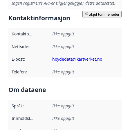
Ingen registrerte API-er tilgjengeliggjør dette datasettet.
Skjul tomme rader
Kontaktinformasjon
Kontaktpunkt
:
Ikke oppgitt
Nettside
:
Ikke oppgitt
E-post
:
hoydedata@kartverket.no
Telefon
:
Ikke oppgitt
Om dataene
Språk
:
Ikke oppgitt
Innholdsleverandører
Ikke oppgitt
: