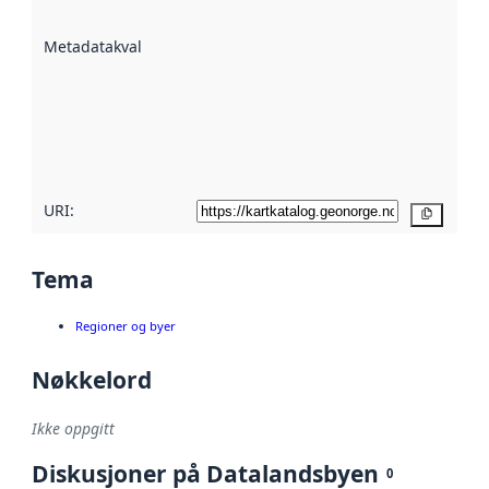
datasettene er
beskrevet ved
Metadatakvalitet
:
hjelp
avmetadata.
Les mer om
metadatakvalitet
her
URI:
Kopier
Tema
Regioner og byer
Nøkkelord
Ikke oppgitt
Diskusjoner på Datalandsbyen
0