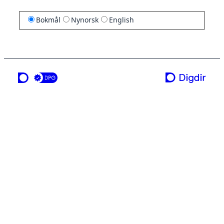
Bokmål
Nynorsk
English
en tjeneste fra