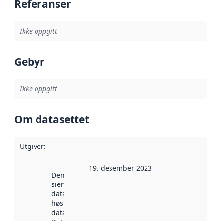
Referanser
Ikke oppgitt
Gebyr
Ikke oppgitt
Om datasettet
Utgiver
:
19. desember 2023
Denne datoen
sier når
datasettet ble
høstet av
data.norge.no.