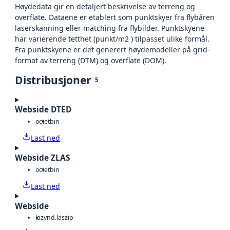
Høydedata gir en detaljert beskrivelse av terreng og
overflate. Dataene er etablert som punktskyer fra flybåren
laserskanning eller matching fra flybilder. Punktskyene
har varierende tetthet (punkt/m2 ) tilpasset ulike formål.
Fra punktskyene er det generert høydemodeller på grid-
format av terreng (DTM) og overflate (DOM).
Distribusjoner
5
Webside DTED
octet
bin
Last ned
Webside ZLAS
octet
bin
Last ned
Webside
laz
vnd.laszip