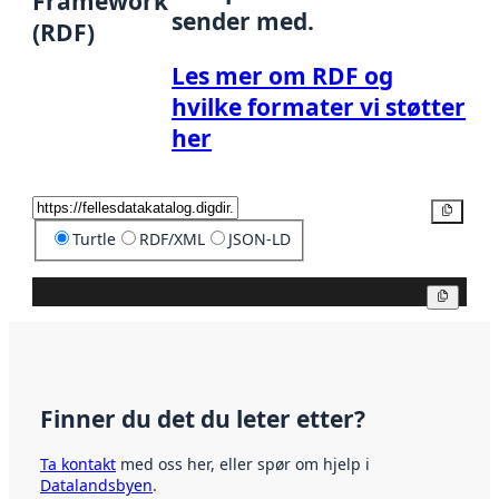
Framework
sender med.
(RDF)
Les mer om RDF og
hvilke formater vi støtter
her
Kopier
Turtle
RDF/XML
JSON-LD
Kopier
Finner du det du leter etter?
Ta kontakt
med oss her, eller spør om hjelp i
Datalandsbyen
.