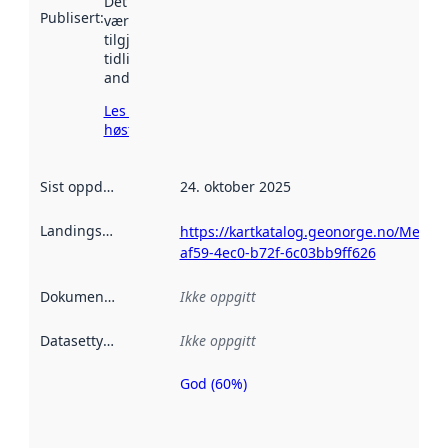
Det kan ha
Publisert
:
vært
tilgjengelig
tidligere
andre steder.
Les mer om
høsting her
Sist oppdatert
:
24. oktober 2025
Landingsside
:
https://kartkatalog.geonorge.no/Metad
af59-4ec0-b72f-6c03bb9ff626
Dokumentasjon
:
Ikke oppgitt
Datasettype
:
Ikke oppgitt
God (60%)
Metadatakvalitet
er en indikator
på hvor godt