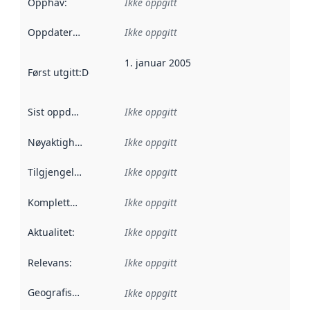
Opphav
:
Ikke oppgitt
Oppdateringsfrekvens
Ikke oppgitt
:
1. januar 2005
Først utgitt
:
Denne datoen sier når dataene i dette datasettet 
Sist oppdatert
:
Ikke oppgitt
Nøyaktighet
:
Ikke oppgitt
Tilgjengelighet
:
Ikke oppgitt
Kompletthet
:
Ikke oppgitt
Aktualitet
:
Ikke oppgitt
Relevans
:
Ikke oppgitt
Geografisk avgrensning
:
Ikke oppgitt