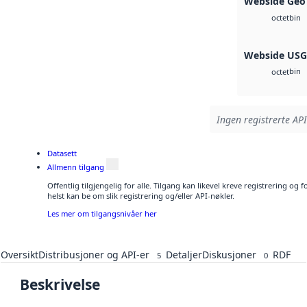
Webside Geo
bin
octet
Webside US
bin
octet
Ingen registrerte API
Datasett
Allmenn tilgang
Offentlig tilgjengelig for alle. Tilgang kan likevel kreve registrering o
helst kan be om slik registrering og/eller API-nøkler.
Les mer om tilgangsnivåer her
Oversikt
Distribusjoner og API-er
Detaljer
Diskusjoner
RDF
5
0
Beskrivelse