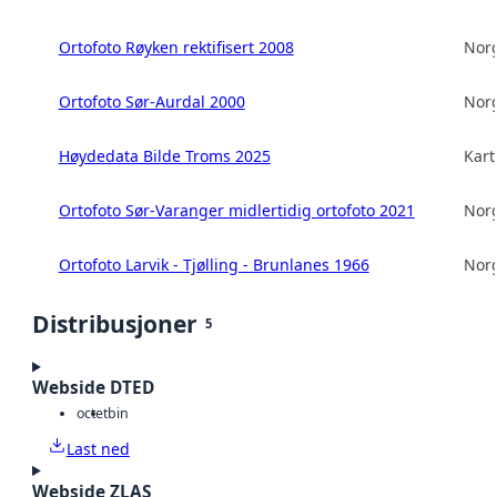
Ortofoto Røyken rektifisert 2008
Norg
Ortofoto Sør-Aurdal 2000
Norg
Høydedata Bilde Troms 2025
Kart
Ortofoto Sør-Varanger midlertidig ortofoto 2021
Norg
Ortofoto Larvik - Tjølling - Brunlanes 1966
Norg
Distribusjoner
5
Webside DTED
octet
bin
Last ned
Webside ZLAS