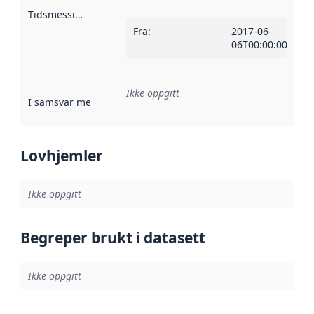
Tidsmessig avgrensning
:
Fra
:
2017-06-
06T00:00:00Z
Ikke oppgitt
I samsvar med
:
Referanse til en implementasjonsregel eller a
Lovhjemler
Ikke oppgitt
Begreper brukt i datasett
Ikke oppgitt