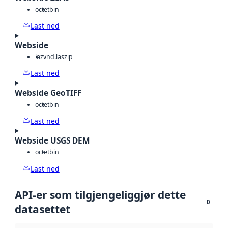
octet
bin
Last ned
Webside
laz
vnd.laszip
Last ned
Webside GeoTIFF
octet
bin
Last ned
Webside USGS DEM
octet
bin
Last ned
API-er som tilgjengeliggjør dette
0
datasettet