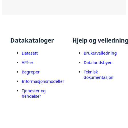
Datakataloger
Hjelp og veilednin
Datasett
Brukerveiledning
API-er
Datalandsbyen
Begreper
Teknisk
dokumentasjon
Informasjonsmodeller
Tjenester og
hendelser