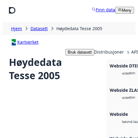
Hopp til hovedinnhold
Finn data
Meny
Hjem
Datasett
Høydedata Tesse 2005
Kartverket
Distribusjoner
API
Bruk datasett
5
Høydedata
Webside DTE
Tesse 2005
bin
octet
Webside ZLA
bin
octet
Webside
vnd.las
laz