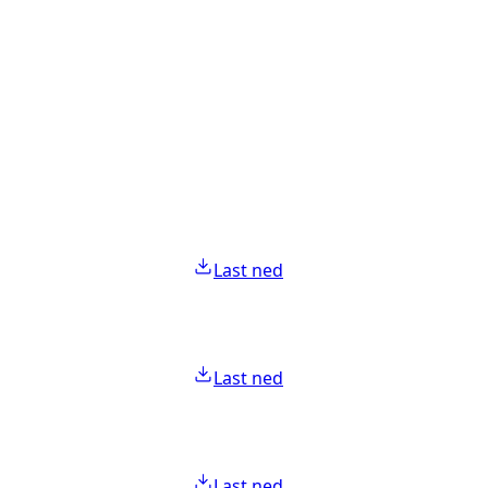
Last ned
Last ned
Last ned