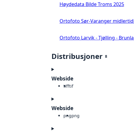
Høydedata Bilde Troms 2025
Ortofoto Sør-Varanger midlertid
Ortofoto Larvik - Tjølling - Brunl
Distribusjoner
8
Webside
tiff
tif
Webside
png
png