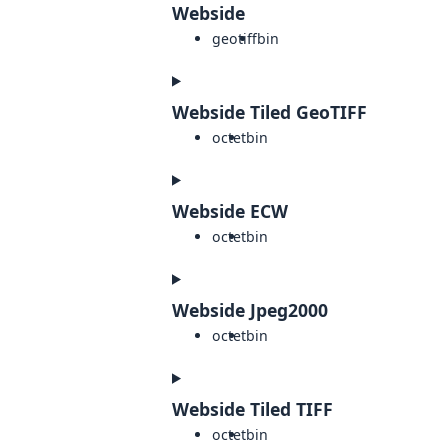
Webside
geotiff
bin
Webside Tiled GeoTIFF
octet
bin
Webside ECW
octet
bin
Webside Jpeg2000
octet
bin
Webside Tiled TIFF
octet
bin