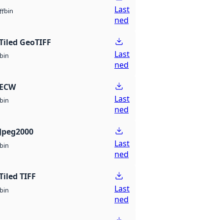
Last
bin
ff
ned
Tiled GeoTIFF
Last
bin
ned
 ECW
Last
bin
ned
Jpeg2000
Last
bin
ned
Tiled TIFF
Last
bin
ned