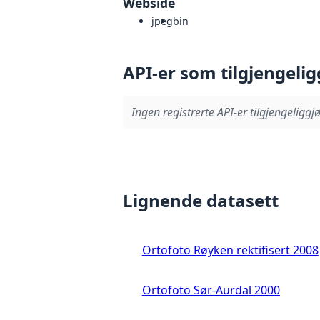
Webside
jpeg
bin
API-er som tilgjengelig
Ingen registrerte API-er tilgjengeliggjø
Lignende datasett
Ortofoto Røyken rektifisert 2008
Ortofoto Sør-Aurdal 2000