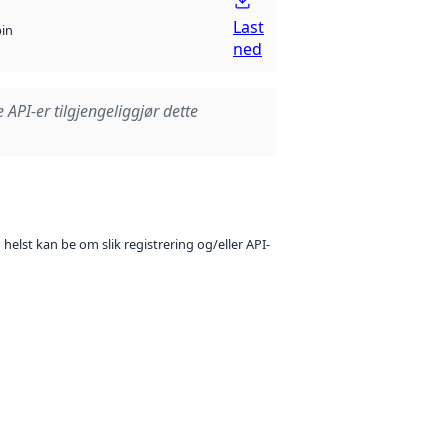
Last
bin
ned
e API-er tilgjengeliggjør dette
 helst kan be om slik registrering og/eller API-