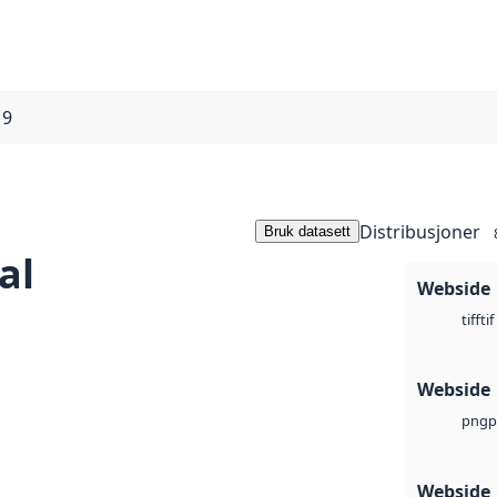
19
Distribusjoner
Bruk datasett
al
Webside
tif
tiff
Webside
p
png
Webside