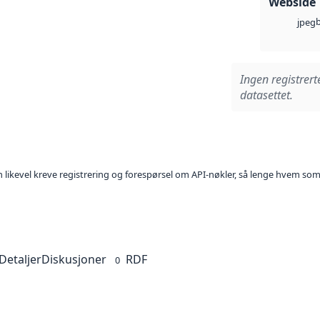
Webside
jpeg
Ingen registrert
datasettet.
kan likevel kreve registrering og forespørsel om API-nøkler, så lenge hvem som
Detaljer
Diskusjoner
RDF
0