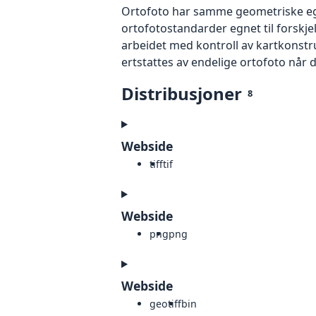
Ortofoto har samme geometriske egen
ortofotostandarder egnet til forskjel
arbeidet med kontroll av kartkonstruk
ertstattes av endelige ortofoto når 
Distribusjoner
8
Webside
tiff
tif
Webside
png
png
Webside
geotiff
bin