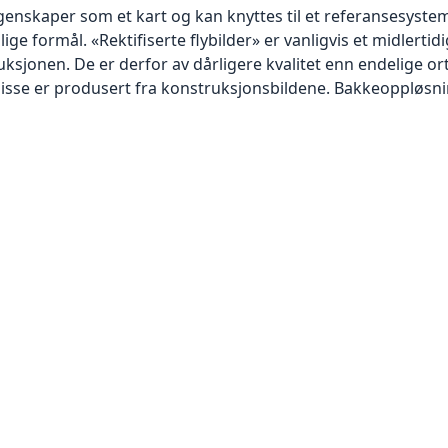
skaper som et kart og kan knyttes til et referansesystem. 
lige formål. «Rektifiserte flybilder» er vanligvis et midlert
sjonen. De er derfor av dårligere kvalitet enn endelige orto
disse er produsert fra konstruksjonsbildene. Bakkeoppløsnin