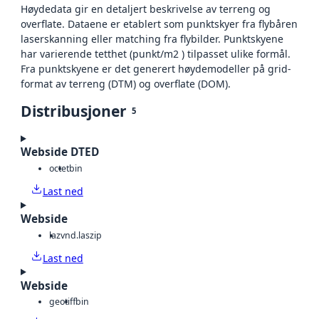
Høydedata gir en detaljert beskrivelse av terreng og
overflate. Dataene er etablert som punktskyer fra flybåren
laserskanning eller matching fra flybilder. Punktskyene
har varierende tetthet (punkt/m2 ) tilpasset ulike formål.
Fra punktskyene er det generert høydemodeller på grid-
format av terreng (DTM) og overflate (DOM).
Distribusjoner
5
Webside DTED
octet
bin
Last ned
Webside
laz
vnd.laszip
Last ned
Webside
geotiff
bin