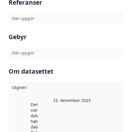
Referanser
Ikke oppgitt
Gebyr
Ikke oppgitt
Om datasettet
Utgiver
:
23. desember 2025
Denne datoen
sier når
datasettet ble
høstet av
data.norge.no.