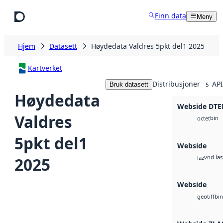
Hopp til hovedinnhold
Finn data
Meny
Hjem
Datasett
Høydedata Valdres 5pkt del1 2025
Kartverket
Distribusjoner
API
Bruk datasett
5
Høydedata
Webside DTE
Valdres
bin
octet
5pkt del1
Webside
vnd.las
2025
laz
Webside
bin
geotiff