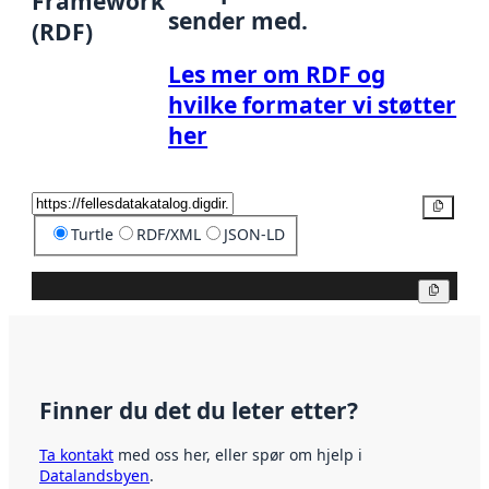
Framework
sender med.
(RDF)
Les mer om RDF og
hvilke formater vi støtter
her
Kopier
Turtle
RDF/XML
JSON-LD
Kopier
Finner du det du leter etter?
Ta kontakt
med oss her, eller spør om hjelp i
Datalandsbyen
.