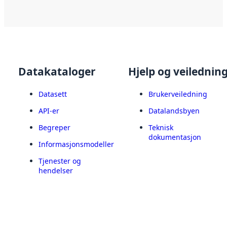
Datakataloger
Hjelp og veilednin
Datasett
Brukerveiledning
API-er
Datalandsbyen
Begreper
Teknisk
dokumentasjon
Informasjonsmodeller
Tjenester og
hendelser