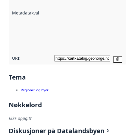
datasettene er
beskrevet ved
Metadatakvalitet
:
hjelp
avmetadata.
Les mer om
metadatakvalitet
her
URI:
Kopier
Tema
Regioner og byer
Nøkkelord
Ikke oppgitt
Diskusjoner på Datalandsbyen
0