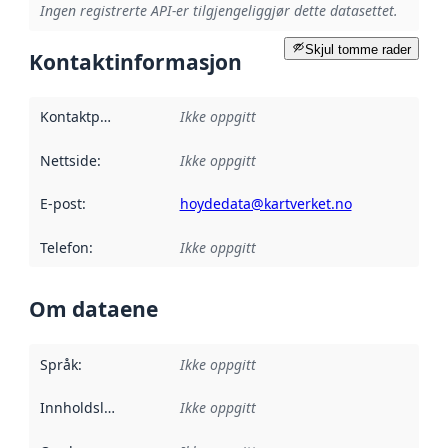
Ingen registrerte API-er tilgjengeliggjør dette datasettet.
Skjul tomme rader
Kontaktinformasjon
Kontaktpunkt
:
Ikke oppgitt
Nettside
:
Ikke oppgitt
E-post
:
hoydedata@kartverket.no
Telefon
:
Ikke oppgitt
Om dataene
Språk
:
Ikke oppgitt
Innholdsleverandører
Ikke oppgitt
: