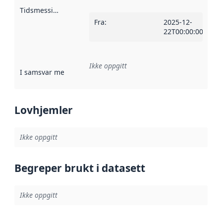
Tidsmessig avgrensning
:
Fra
:
2025-12-
22T00:00:00Z
Ikke oppgitt
I samsvar med
:
Referanse til en implementasjonsregel eller a
Lovhjemler
Ikke oppgitt
Begreper brukt i datasett
Ikke oppgitt