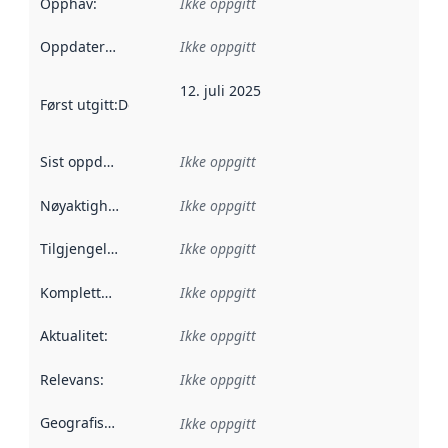
Opphav
:
Ikke oppgitt
Oppdateringsfrekvens
Ikke oppgitt
:
12. juli 2025
Først utgitt
:
Denne datoen sier når dataene i dette datasettet 
Sist oppdatert
:
Ikke oppgitt
Nøyaktighet
:
Ikke oppgitt
Tilgjengelighet
:
Ikke oppgitt
Kompletthet
:
Ikke oppgitt
Aktualitet
:
Ikke oppgitt
Relevans
:
Ikke oppgitt
Geografisk avgrensning
:
Ikke oppgitt