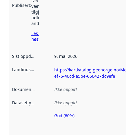
Det kan ha
Publisert
:
vært
tilgjengelig
tidligere
andre steder.
Les mer om
høsting her
Sist oppdatert
:
9. mai 2026
Landingsside
:
https://kartkatalog.geonorge.no/Metad
ef75-46cd-a5be-656427dc9efe
Dokumentasjon
:
Ikke oppgitt
Datasettype
:
Ikke oppgitt
God (60%)
Metadatakvalitet
er en indikator
på hvor godt