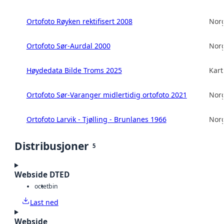
Ortofoto Røyken rektifisert 2008
Norg
Ortofoto Sør-Aurdal 2000
Norg
Høydedata Bilde Troms 2025
Kart
Ortofoto Sør-Varanger midlertidig ortofoto 2021
Norg
Ortofoto Larvik - Tjølling - Brunlanes 1966
Norg
Distribusjoner
5
Webside DTED
octet
bin
Last ned
Webside