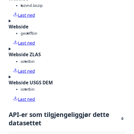
laz
vnd.laszip
Last ned
Webside
geotiff
bin
Last ned
Webside ZLAS
octet
bin
Last ned
Webside USGS DEM
octet
bin
Last ned
API-er som tilgjengeliggjør dette
0
datasettet