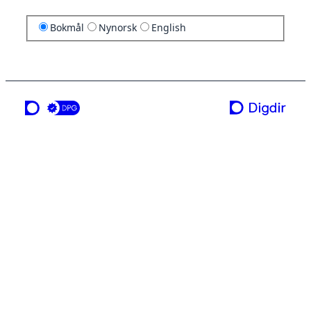
Bokmål
Nynorsk
English
en tjeneste fra