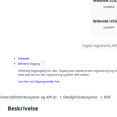
Webside ZLA
bin
octet
Webside US
bin
octet
Ingen registrerte API
Datasett
Allmenn tilgang
Offentlig tilgjengelig for alle. Tilgang kan likevel kreve registrering o
helst kan be om slik registrering og/eller API-nøkler.
Les mer om tilgangsnivåer her
Oversikt
Distribusjoner og API-er
Detaljer
Diskusjoner
RDF
5
0
Beskrivelse