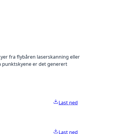
yer fra flybåren laserskanning eller
ra punktskyene er det generert
Last ned
Last ned