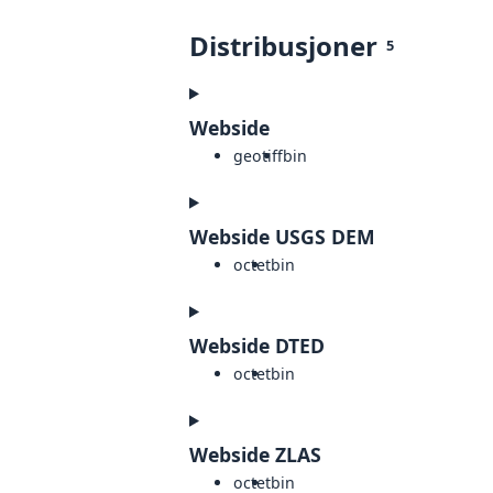
Distribusjoner
5
Webside
geotiff
bin
Webside USGS DEM
octet
bin
Webside DTED
octet
bin
Webside ZLAS
octet
bin