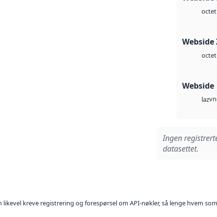
octet
Webside 
octet
Webside
vn
laz
Ingen registrert
datasettet.
kan likevel kreve registrering og forespørsel om API-nøkler, så lenge hvem som