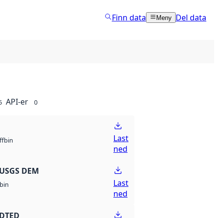
Finn data
Del data
Meny
API-er
5
0
Last
bin
ff
ned
 USGS DEM
Last
bin
ned
 DTED