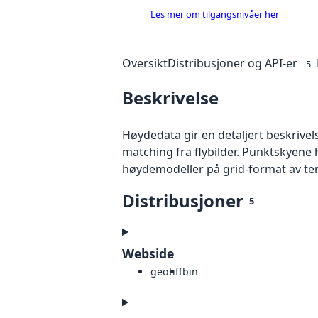
Les mer om tilgangsnivåer her
Oversikt
Distribusjoner og API-er
5
Beskrivelse
Høydedata gir en detaljert beskrivel
matching fra flybilder. Punktskyene 
høydemodeller på grid-format av te
Distribusjoner
5
Webside
geotiff
bin