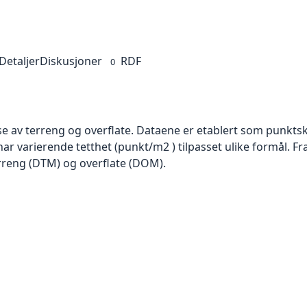
Detaljer
Diskusjoner
RDF
0
se av terreng og overflate. Dataene er etablert som punktsk
har varierende tetthet (punkt/m2 ) tilpasset ulike formål. F
rreng (DTM) og overflate (DOM).