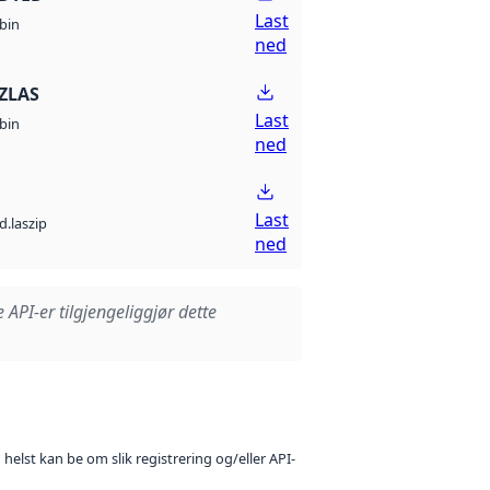
Last
bin
ned
ZLAS
Last
bin
ned
Last
d.laszip
ned
e API-er tilgjengeliggjør dette
 helst kan be om slik registrering og/eller API-