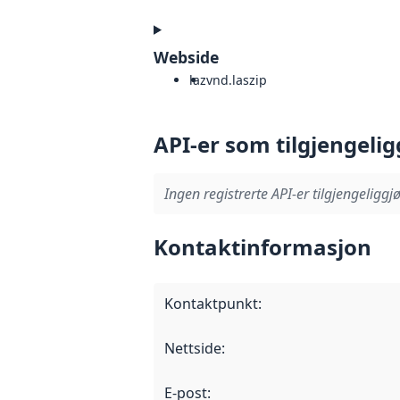
Webside
laz
vnd.laszip
API-er som tilgjengelig
Ingen registrerte API-er tilgjengeliggjø
Kontaktinformasjon
Kontaktpunkt
:
Nettside
:
E-post
: