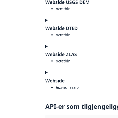
Webside USGS DEM
octet
bin
Webside DTED
octet
bin
Webside ZLAS
octet
bin
Webside
laz
vnd.laszip
API-er som tilgjengelig