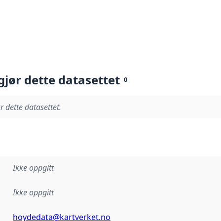
gjør dette datasettet
0
r dette datasettet.
Ikke oppgitt
Ikke oppgitt
hoydedata@kartverket.no