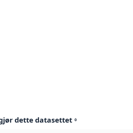
gjør dette datasettet
0