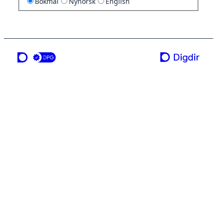
Bokmål
Nynorsk
English
en tjeneste fra