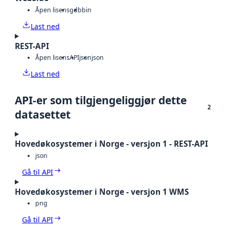
Åpen lisens
gdb
bin
Last ned
REST-API
Åpen lisens
API
json
json
Last ned
API-er som tilgjengeliggjør dette
2
datasettet
Hovedøkosystemer i Norge - versjon 1 - REST-API
json
Gå til API
Hovedøkosystemer i Norge - versjon 1 WMS
png
Gå til API