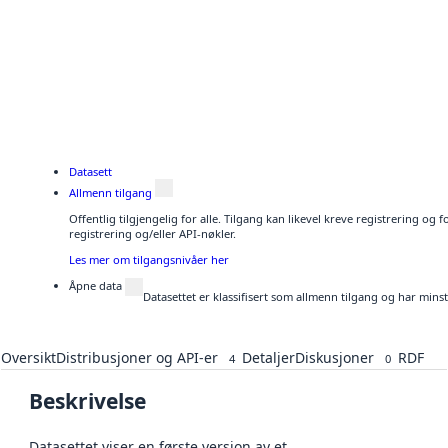
Datasett
Allmenn tilgang
Offentlig tilgjengelig for alle. Tilgang kan likevel kreve registrering o
registrering og/eller API-nøkler.
Les mer om tilgangsnivåer her
Åpne data
Datasettet er klassifisert som allmenn tilgang og har mins
Oversikt
Distribusjoner og API-er
Detaljer
Diskusjoner
RDF
4
0
Beskrivelse
Datasettet viser en første versjon av et