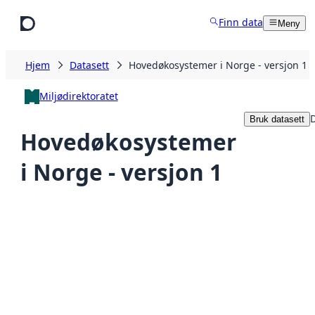
Hopp til hovedinnhold
Finn data
Meny
Hjem
Datasett
Hovedøkosystemer i Norge - versjon 1
Miljødirektoratet
D
Bruk datasett
Hovedøkosystemer
i Norge - versjon 1