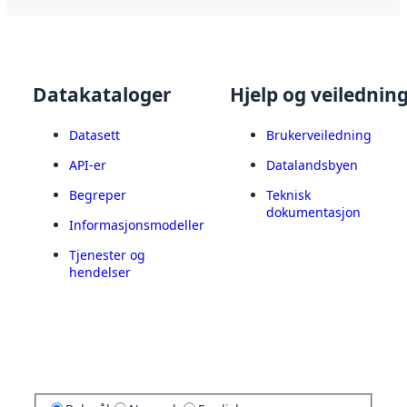
Datakataloger
Hjelp og veilednin
Datasett
Brukerveiledning
API-er
Datalandsbyen
Begreper
Teknisk
dokumentasjon
Informasjonsmodeller
Tjenester og
hendelser