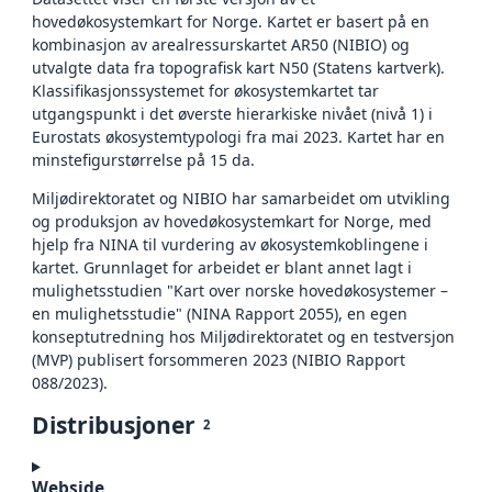
hovedøkosystemkart for Norge. Kartet er basert på en
kombinasjon av arealressurskartet AR50 (NIBIO) og
utvalgte data fra topografisk kart N50 (Statens kartverk).
Klassifikasjonssystemet for økosystemkartet tar
utgangspunkt i det øverste hierarkiske nivået (nivå 1) i
Eurostats økosystemtypologi fra mai 2023. Kartet har en
minstefigurstørrelse på 15 da.
Miljødirektoratet og NIBIO har samarbeidet om utvikling
og produksjon av hovedøkosystemkart for Norge, med
hjelp fra NINA til vurdering av økosystemkoblingene i
kartet. Grunnlaget for arbeidet er blant annet lagt i
mulighetsstudien "Kart over norske hovedøkosystemer –
en mulighetsstudie" (NINA Rapport 2055), en egen
konseptutredning hos Miljødirektoratet og en testversjon
(MVP) publisert forsommeren 2023 (NIBIO Rapport
088/2023).
Distribusjoner
2
Webside