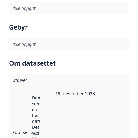
Ikke oppgitt
Gebyr
Ikke oppgitt
Om datasettet
Utgiver
:
19. desember 2023
Denne datoen
sier når
datasettet ble
høstet av
data.norge.no.
Det kan ha
Publisert
:
vært