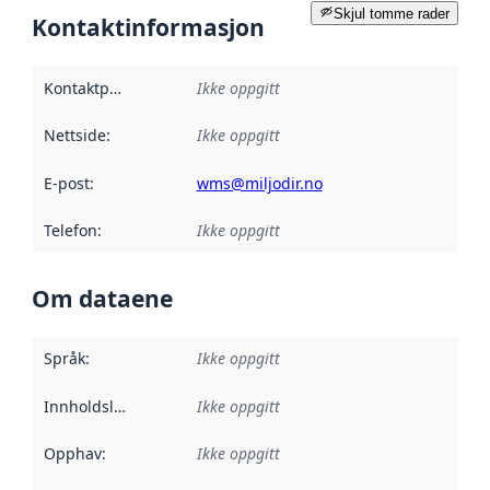
Skjul tomme rader
Kontaktinformasjon
Kontaktpunkt
:
Ikke oppgitt
Nettside
:
Ikke oppgitt
E-post
:
wms@miljodir.no
Telefon
:
Ikke oppgitt
Om dataene
Språk
:
Ikke oppgitt
Innholdsleverandører
Ikke oppgitt
:
Opphav
:
Ikke oppgitt