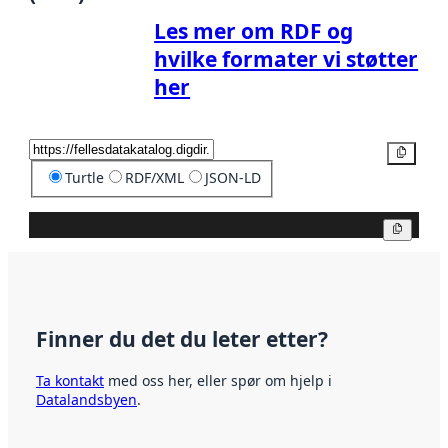
Les mer om RDF og
hvilke formater vi støtter
her
Kopier
Turtle
RDF/XML
JSON-LD
Kopier
Finner du det du leter etter?
Ta kontakt
med oss her, eller spør om hjelp i
Datalandsbyen
.