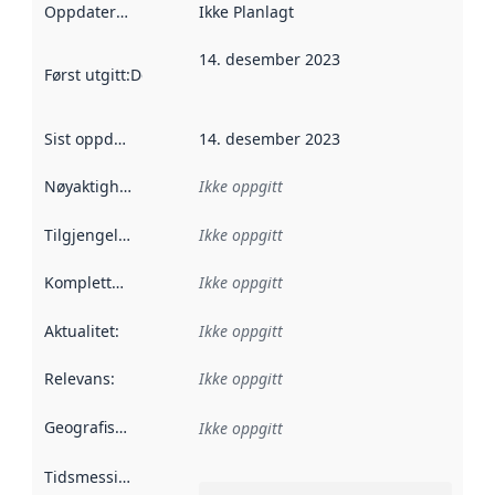
Oppdateringsfrekvens
Ikke Planlagt
:
14. desember 2023
Først utgitt
:
Denne datoen sier når dataene i dette datasettet 
Sist oppdatert
:
14. desember 2023
Nøyaktighet
:
Ikke oppgitt
Tilgjengelighet
:
Ikke oppgitt
Kompletthet
:
Ikke oppgitt
Aktualitet
:
Ikke oppgitt
Relevans
:
Ikke oppgitt
Geografisk avgrensning
:
Ikke oppgitt
Tidsmessig avgrensning
: