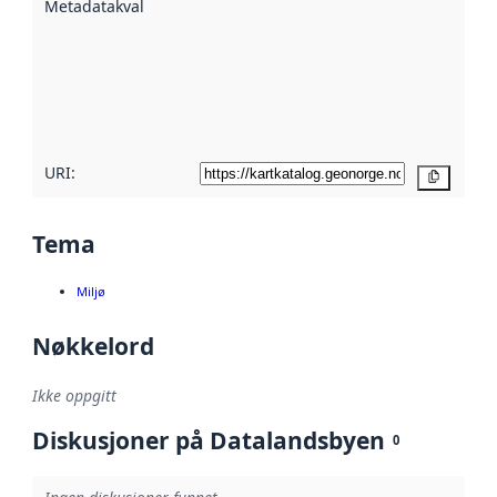
Metadatakvalitet
:
hjelp
avmetadata.
Les mer om
metadatakvalitet
her
URI:
Kopier
Tema
Miljø
Nøkkelord
Ikke oppgitt
Diskusjoner på Datalandsbyen
0