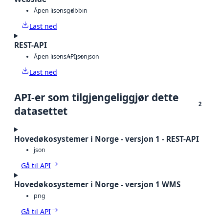
Åpen lisens
gdb
bin
Last ned
REST-API
Åpen lisens
API
json
json
Last ned
API-er som tilgjengeliggjør dette
2
datasettet
Hovedøkosystemer i Norge - versjon 1 - REST-API
json
Gå til API
Hovedøkosystemer i Norge - versjon 1 WMS
png
Gå til API