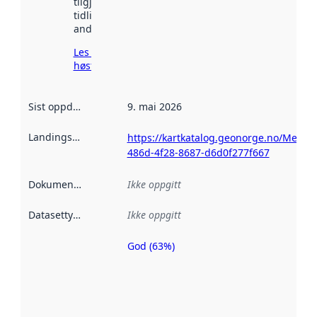
tilgjengelig
tidligere
andre steder.
Les mer om
høsting her
Sist oppdatert
:
9. mai 2026
Landingsside
:
https://kartkatalog.geonorge.no/Metad
486d-4f28-8687-d6d0f277f667
Dokumentasjon
:
Ikke oppgitt
Datasettype
:
Ikke oppgitt
God (63%)
Metadatakvalitet
er en indikator
på hvor godt
datasettene er
beskrevet ved