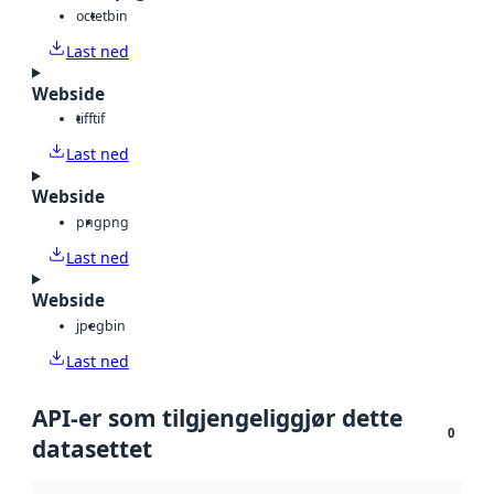
octet
bin
Last ned
Webside
tiff
tif
Last ned
Webside
png
png
Last ned
Webside
jpeg
bin
Last ned
API-er som tilgjengeliggjør dette
0
datasettet