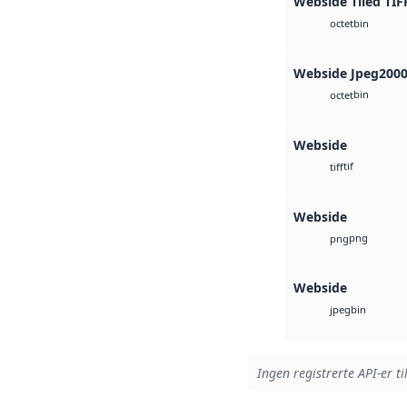
Webside Tiled TIF
bin
octet
Webside Jpeg200
bin
octet
Webside
tif
tiff
Webside
png
png
Webside
bin
jpeg
Ingen registrerte API-er ti