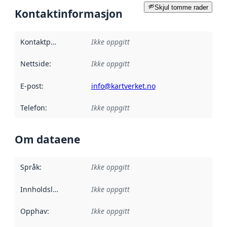
Skjul tomme rader
Kontaktinformasjon
Kontaktpunkt
:
Ikke oppgitt
Nettside
:
Ikke oppgitt
E-post
:
info@kartverket.no
Telefon
:
Ikke oppgitt
Om dataene
Språk
:
Ikke oppgitt
Innholdsleverandører
Ikke oppgitt
:
Opphav
:
Ikke oppgitt