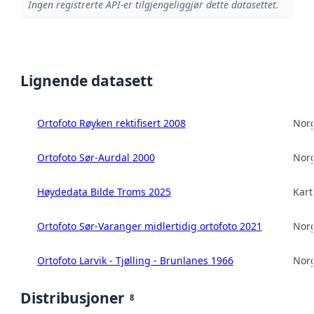
Ingen registrerte API-er tilgjengeliggjør dette datasettet.
Lignende datasett
Ortofoto Røyken rektifisert 2008
Norg
Ortofoto Sør-Aurdal 2000
Norg
Høydedata Bilde Troms 2025
Kart
Ortofoto Sør-Varanger midlertidig ortofoto 2021
Norg
Ortofoto Larvik - Tjølling - Brunlanes 1966
Norg
Distribusjoner
8