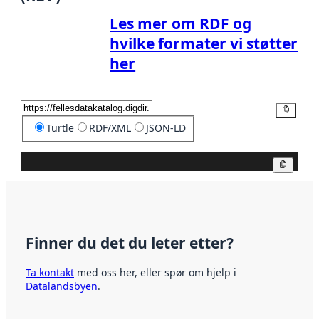
Les mer om RDF og
hvilke formater vi støtter
her
Kopier
Turtle
RDF/XML
JSON-LD
Kopier
Finner du det du leter etter?
Ta kontakt
med oss her, eller spør om hjelp i
Datalandsbyen
.