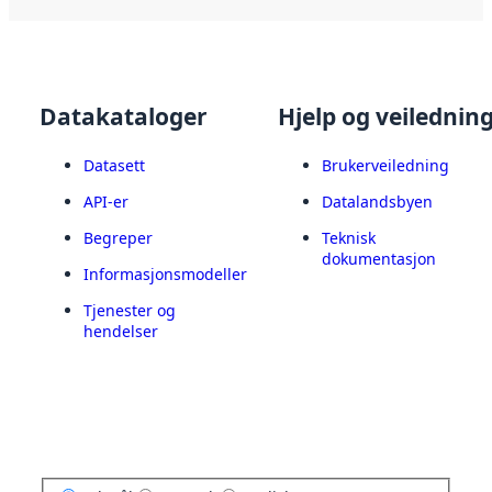
Datakataloger
Hjelp og veilednin
Datasett
Brukerveiledning
API-er
Datalandsbyen
Begreper
Teknisk
dokumentasjon
Informasjonsmodeller
Tjenester og
hendelser