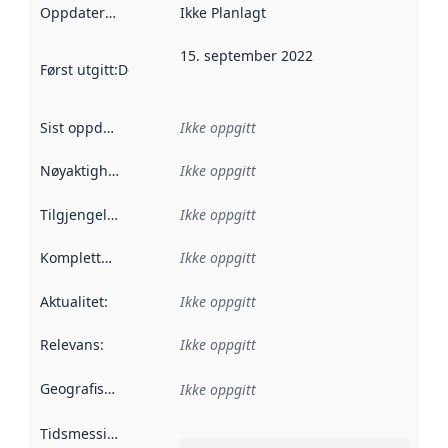
Oppdateringsfrekvens
Ikke Planlagt
:
15. september 2022
Først utgitt
:
Denne datoen sier når dataene i dette datasettet 
Sist oppdatert
:
Ikke oppgitt
Nøyaktighet
:
Ikke oppgitt
Tilgjengelighet
:
Ikke oppgitt
Kompletthet
:
Ikke oppgitt
Aktualitet
:
Ikke oppgitt
Relevans
:
Ikke oppgitt
Geografisk avgrensning
:
Ikke oppgitt
Tidsmessig avgrensning
: