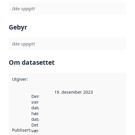
Ikke oppgitt
Gebyr
Ikke oppgitt
Om datasettet
Utgiver
:
19. desember 2023
Denne datoen
sier når
datasettet ble
høstet av
data.norge.no.
Det kan ha
Publisert
:
vært