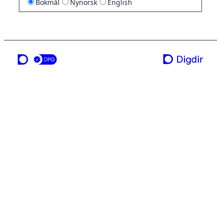
Bokmål
Nynorsk
English
en tjeneste fra