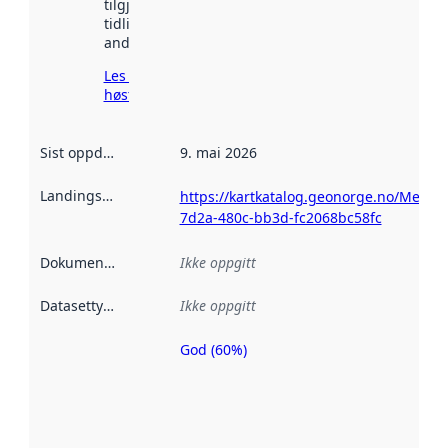
tilgjengelig
tidligere
andre steder.
Les mer om
høsting her
Sist oppdatert
:
9. mai 2026
Landingsside
:
https://kartkatalog.geonorge.no/Metad
7d2a-480c-bb3d-fc2068bc58fc
Dokumentasjon
:
Ikke oppgitt
Datasettype
:
Ikke oppgitt
God (60%)
Metadatakvalitet
er en indikator
på hvor godt
datasettene er
beskrevet ved