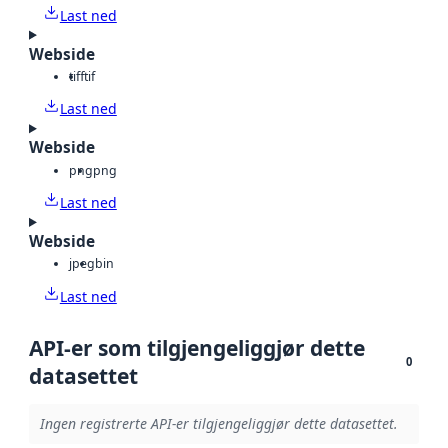
Last ned
Webside
tiff
tif
Last ned
Webside
png
png
Last ned
Webside
jpeg
bin
Last ned
API-er som tilgjengeliggjør dette
0
datasettet
Ingen registrerte API-er tilgjengeliggjør dette datasettet.