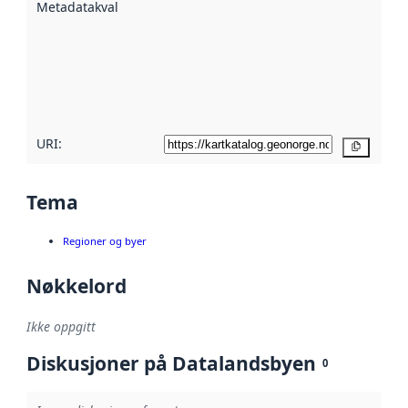
Metadatakvalitet
:
hjelp
avmetadata.
Les mer om
metadatakvalitet
her
URI:
Kopier
Tema
Regioner og byer
Nøkkelord
Ikke oppgitt
Diskusjoner på Datalandsbyen
0