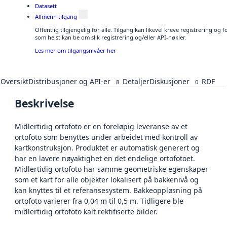
Datasett
Allmenn tilgang
Offentlig tilgjengelig for alle. Tilgang kan likevel kreve registrering og
som helst kan be om slik registrering og/eller API-nøkler.
Les mer om tilgangsnivåer her
Oversikt
Distribusjoner og API-er
Detaljer
Diskusjoner
RDF
8
0
Beskrivelse
Midlertidig ortofoto er en foreløpig leveranse av et
ortofoto som benyttes under arbeidet med kontroll av
kartkonstruksjon. Produktet er automatisk generert og
har en lavere nøyaktighet en det endelige ortofotoet.
Midlertidig ortofoto har samme geometriske egenskaper
som et kart for alle objekter lokalisert på bakkenivå og
kan knyttes til et referansesystem. Bakkeoppløsning på
ortofoto varierer fra 0,04 m til 0,5 m. Tidligere ble
midlertidig ortofoto kalt rektifiserte bilder.