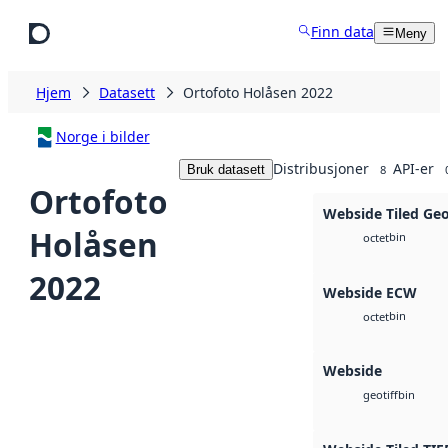
Hopp til hovedinnhold
Finn data
Meny
Hjem
Datasett
Ortofoto Holåsen 2022
Norge i bilder
Distribusjoner
API-er
Bruk datasett
8
Ortofoto
Webside Tiled Ge
Holåsen
bin
octet
2022
Webside ECW
bin
octet
Webside
bin
geotiff