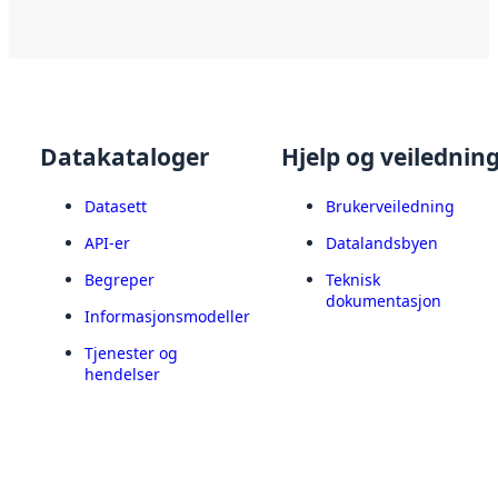
Datakataloger
Hjelp og veilednin
Datasett
Brukerveiledning
API-er
Datalandsbyen
Begreper
Teknisk
dokumentasjon
Informasjonsmodeller
Tjenester og
hendelser