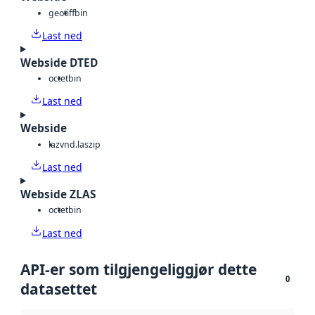
geotiff
bin
Last ned
Webside DTED
octet
bin
Last ned
Webside
laz
vnd.laszip
Last ned
Webside ZLAS
octet
bin
Last ned
API-er som tilgjengeliggjør dette
0
datasettet