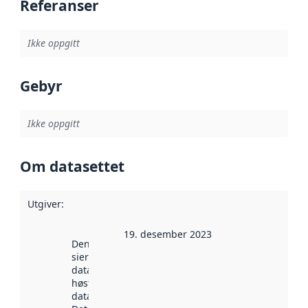
Referanser
Ikke oppgitt
Gebyr
Ikke oppgitt
Om datasettet
Utgiver
:
19. desember 2023
Denne datoen
sier når
datasettet ble
høstet av
data.norge.no.