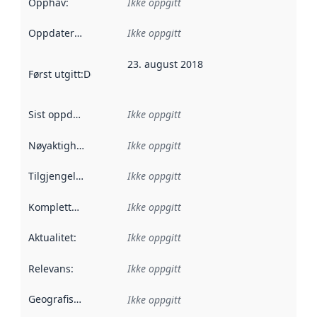
Opphav
:
Ikke oppgitt
Oppdateringsfrekvens
Ikke oppgitt
:
23. august 2018
Først utgitt
:
Denne datoen sier når dataene i dette datasettet 
Sist oppdatert
:
Ikke oppgitt
Nøyaktighet
:
Ikke oppgitt
Tilgjengelighet
:
Ikke oppgitt
Kompletthet
:
Ikke oppgitt
Aktualitet
:
Ikke oppgitt
Relevans
:
Ikke oppgitt
Geografisk avgrensning
:
Ikke oppgitt