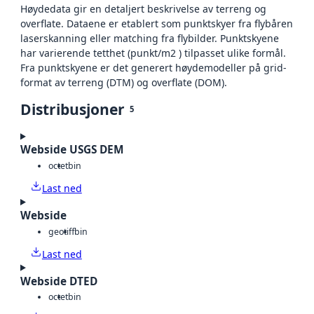
Høydedata gir en detaljert beskrivelse av terreng og
overflate. Dataene er etablert som punktskyer fra flybåren
laserskanning eller matching fra flybilder. Punktskyene
har varierende tetthet (punkt/m2 ) tilpasset ulike formål.
Fra punktskyene er det generert høydemodeller på grid-
format av terreng (DTM) og overflate (DOM).
Distribusjoner
5
Webside USGS DEM
octet
bin
Last ned
Webside
geotiff
bin
Last ned
Webside DTED
octet
bin