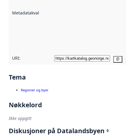
datasettene er
beskrevet ved
Metadatakvalitet
:
hjelp
avmetadata.
Les mer om
metadatakvalitet
her
URI:
Kopier
Tema
Regioner og byer
Nøkkelord
Ikke oppgitt
Diskusjoner på Datalandsbyen
0