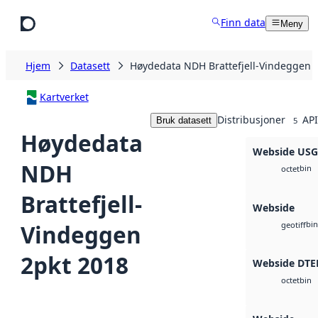
Hopp til hovedinnhold
Finn data
Meny
Hjem
Datasett
Høydedata NDH Brattefjell-Vindeggen 
Kartverket
Distribusjoner
API
Bruk datasett
5
Høydedata
Webside US
NDH
bin
octet
Brattefjell-
Webside
bin
Vindeggen
geotiff
2pkt 2018
Webside DTE
bin
octet