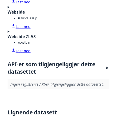
Last ned
Webside
laz
vnd.laszip
Last ned
Webside ZLAS
octet
bin
Last ned
API-er som tilgjengeliggjør dette
0
datasettet
Ingen registrerte API-er tilgjengeliggjør dette datasettet.
Lignende datasett