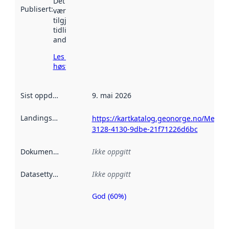
Det kan ha
Publisert
:
vært
tilgjengelig
tidligere
andre steder.
Les mer om
høsting her
Sist oppdatert
:
9. mai 2026
Landingsside
:
https://kartkatalog.geonorge.no/Metad
3128-4130-9dbe-21f71226d6bc
Dokumentasjon
:
Ikke oppgitt
Datasettype
:
Ikke oppgitt
God (60%)
Metadatakvalitet
er en indikator
på hvor godt