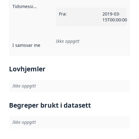
Tidsmessig avgrensning
:
Fra
:
2019-03-
15T00:00:00Z
Ikke oppgitt
I samsvar med
:
Referanse til en implementasjonsregel eller a
Lovhjemler
Ikke oppgitt
Begreper brukt i datasett
Ikke oppgitt