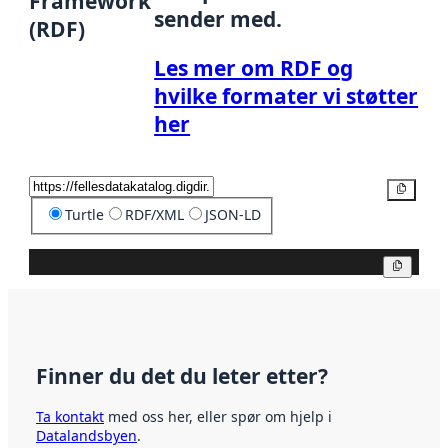
Framework
sender med.
(RDF)
Les mer om RDF og
hvilke formater vi støtter
her
Kopier
Turtle
RDF/XML
JSON-LD
Kopier
Finner du det du leter etter?
Ta kontakt
med oss her, eller spør om hjelp i
Datalandsbyen
.