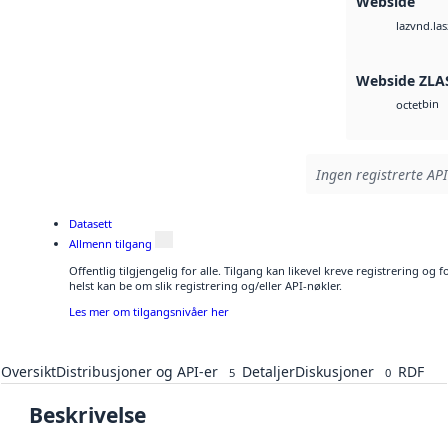
Webside
vnd.las
laz
Webside ZLA
bin
octet
Ingen registrerte API
Datasett
Allmenn tilgang
Offentlig tilgjengelig for alle. Tilgang kan likevel kreve registrering o
helst kan be om slik registrering og/eller API-nøkler.
Les mer om tilgangsnivåer her
Oversikt
Distribusjoner og API-er
Detaljer
Diskusjoner
RDF
5
0
Beskrivelse