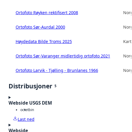
Ortofoto Røyken rektifisert 2008
Norg
Ortofoto Sør-Aurdal 2000
Norg
Høydedata Bilde Troms 2025
Kart
Ortofoto Sør-Varanger midlertidig ortofoto 2021
Norg
Ortofoto Larvik - Tjølling - Brunlanes 1966
Norg
Distribusjoner
5
Webside USGS DEM
octet
bin
Last ned
Webside