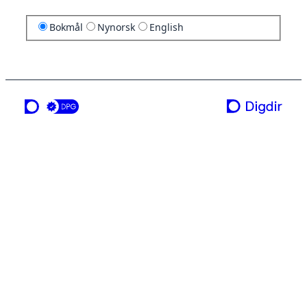
Bokmål
Nynorsk
English
en tjeneste fra