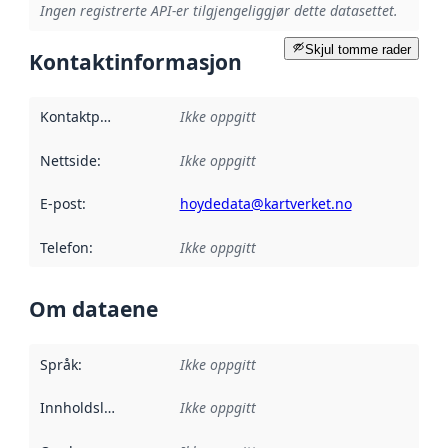
Ingen registrerte API-er tilgjengeliggjør dette datasettet.
Skjul tomme rader
Kontaktinformasjon
Kontaktpunkt
:
Ikke oppgitt
Nettside
:
Ikke oppgitt
E-post
:
hoydedata@kartverket.no
Telefon
:
Ikke oppgitt
Om dataene
Språk
:
Ikke oppgitt
Innholdsleverandører
Ikke oppgitt
: