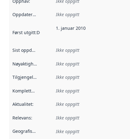
Opphav
:
Ikke oppgitt
Oppdateringsfrekvens
Ikke oppgitt
:
1. januar 2010
Først utgitt
:
Denne datoen sier når dataene i dette datasettet 
Sist oppdatert
:
Ikke oppgitt
Nøyaktighet
:
Ikke oppgitt
Tilgjengelighet
:
Ikke oppgitt
Kompletthet
:
Ikke oppgitt
Aktualitet
:
Ikke oppgitt
Relevans
:
Ikke oppgitt
Geografisk avgrensning
:
Ikke oppgitt