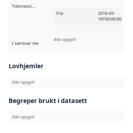
Tidsmessig avgrensning
:
Fra
:
2016-05-
18T00:00:00Z
Ikke oppgitt
I samsvar med
:
Referanse til en implementasjonsregel eller a
Lovhjemler
Ikke oppgitt
Begreper brukt i datasett
Ikke oppgitt