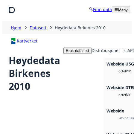
Hopp til hovedinnhold
Finn data
Meny
Hjem
Datasett
Høydedata Birkenes 2010
Kartverket
Distribusjoner
API
Bruk datasett
5
Høydedata
Webside US
Birkenes
bin
octet
2010
Webside DTE
bin
octet
Webside
vnd.las
laz