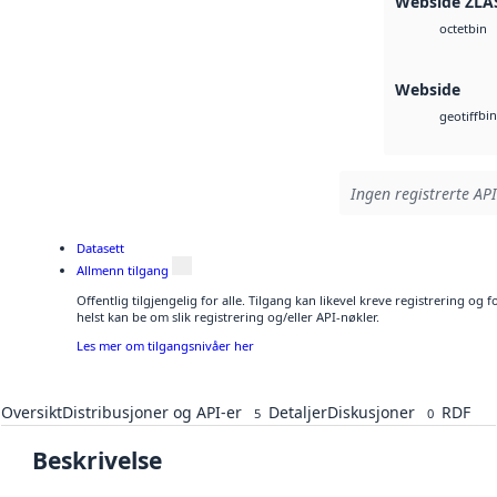
Webside ZLA
bin
octet
Webside
bin
geotiff
Ingen registrerte API
Datasett
Allmenn tilgang
Offentlig tilgjengelig for alle. Tilgang kan likevel kreve registrering o
helst kan be om slik registrering og/eller API-nøkler.
Les mer om tilgangsnivåer her
Oversikt
Distribusjoner og API-er
Detaljer
Diskusjoner
RDF
5
0
Beskrivelse