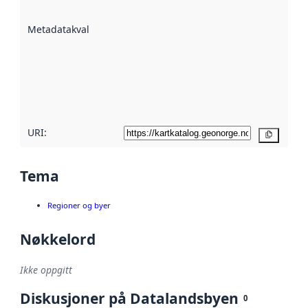
datasettene er
beskrevet ved
Metadatakvalitet
:
hjelp
avmetadata.
Les mer om
metadatakvalitet
her
URI:
Kopier
Tema
Regioner og byer
Nøkkelord
Ikke oppgitt
Diskusjoner på Datalandsbyen
0