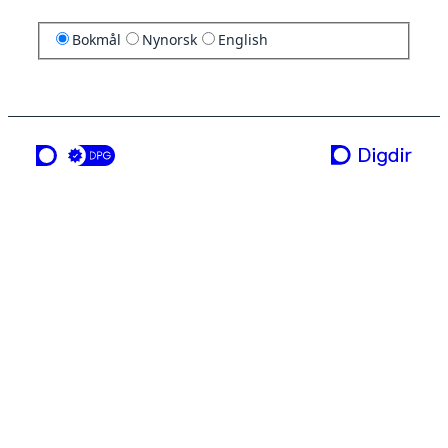
Bokmål
Nynorsk
English
en tjeneste fra