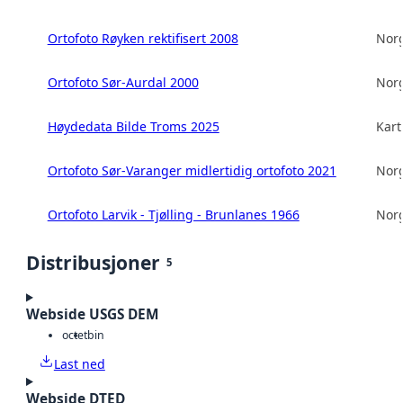
Ortofoto Røyken rektifisert 2008
Norg
Ortofoto Sør-Aurdal 2000
Norg
Høydedata Bilde Troms 2025
Kart
Ortofoto Sør-Varanger midlertidig ortofoto 2021
Norg
Ortofoto Larvik - Tjølling - Brunlanes 1966
Norg
Distribusjoner
5
Webside USGS DEM
octet
bin
Last ned
Webside DTED