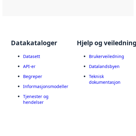
Datakataloger
Hjelp og veilednin
Datasett
Brukerveiledning
API-er
Datalandsbyen
Begreper
Teknisk
dokumentasjon
Informasjonsmodeller
Tjenester og
hendelser