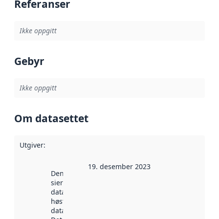
Referanser
Ikke oppgitt
Gebyr
Ikke oppgitt
Om datasettet
Utgiver
:
19. desember 2023
Denne datoen
sier når
datasettet ble
høstet av
data.norge.no.