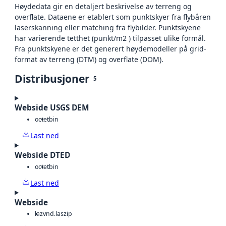
Høydedata gir en detaljert beskrivelse av terreng og
overflate. Dataene er etablert som punktskyer fra flybåren
laserskanning eller matching fra flybilder. Punktskyene
har varierende tetthet (punkt/m2 ) tilpasset ulike formål.
Fra punktskyene er det generert høydemodeller på grid-
format av terreng (DTM) og overflate (DOM).
Distribusjoner
5
Webside USGS DEM
octet
bin
Last ned
Webside DTED
octet
bin
Last ned
Webside
laz
vnd.laszip