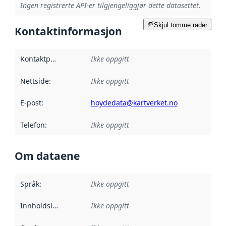
Ingen registrerte API-er tilgjengeliggjør dette datasettet.
Skjul tomme rader
Kontaktinformasjon
Kontaktpunkt
:
Ikke oppgitt
Nettside
:
Ikke oppgitt
E-post
:
hoydedata@kartverket.no
Telefon
:
Ikke oppgitt
Om dataene
Språk
:
Ikke oppgitt
Innholdsleverandører
Ikke oppgitt
: