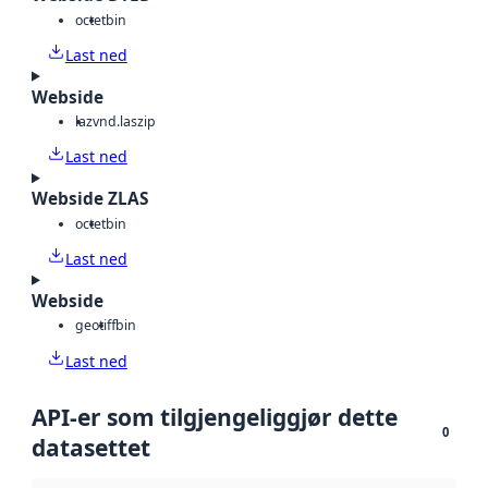
octet
bin
Last ned
Webside
laz
vnd.laszip
Last ned
Webside ZLAS
octet
bin
Last ned
Webside
geotiff
bin
Last ned
API-er som tilgjengeliggjør dette
0
datasettet