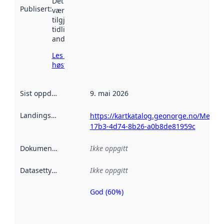
Det kan ha
Publisert
:
vært
tilgjengelig
tidligere
andre steder.
Les mer om
høsting her
Sist oppdatert
:
9. mai 2026
Landingsside
:
https://kartkatalog.geonorge.no/Metad
17b3-4d74-8b26-a0b8de81959c
Dokumentasjon
:
Ikke oppgitt
Datasettype
:
Ikke oppgitt
God (60%)
Metadatakvalitet
er en indikator
på hvor godt