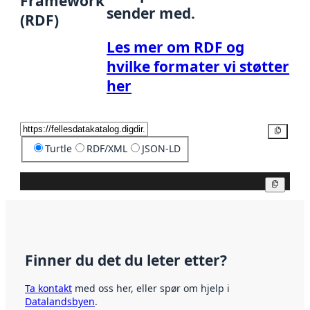
Framework
sender med.
(RDF)
Les mer om RDF og
hvilke formater vi støtter
her
Kopier
Turtle
RDF/XML
JSON-LD
Kopier
Finner du det du leter etter?
Ta kontakt
med oss her, eller spør om hjelp i
Datalandsbyen
.