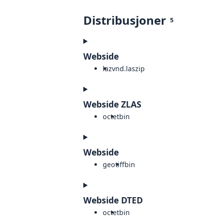
Distribusjoner
5
Webside
laz
vnd.laszip
Webside ZLAS
octet
bin
Webside
geotiff
bin
Webside DTED
octet
bin