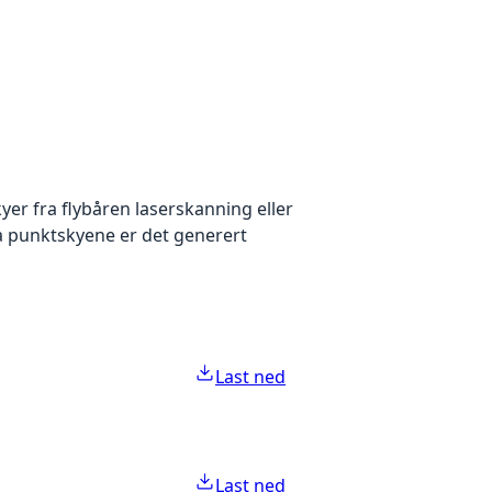
yer fra flybåren laserskanning eller
ra punktskyene er det generert
Last ned
Last ned