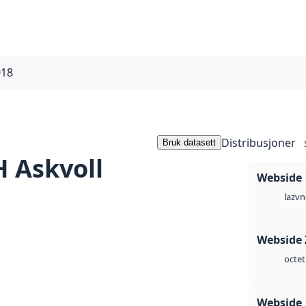
018
Distribusjoner
Bruk datasett
 Askvoll
Webside
vn
laz
Webside 
octet
Webside