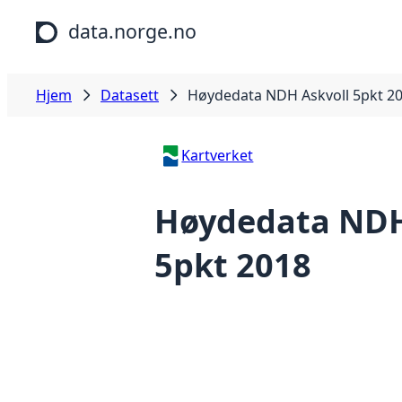
Hopp til hovedinnhold
data.norge.no
Hjem
Datasett
Høydedata NDH Askvoll 5pkt 2
Kartverket
Høydedata NDH
5pkt 2018