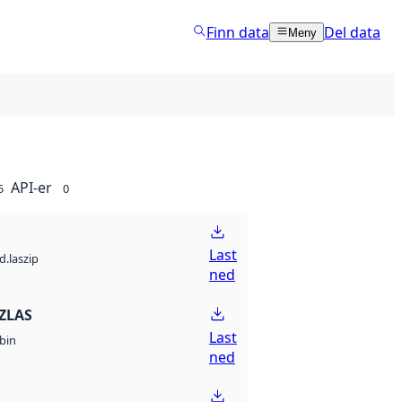
Finn data
Del data
Meny
API-er
5
0
Last
d.laszip
ned
ZLAS
Last
bin
ned