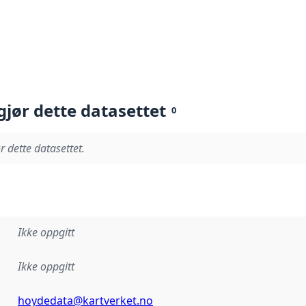
gjør dette datasettet
0
r dette datasettet.
Ikke oppgitt
Ikke oppgitt
hoydedata@kartverket.no