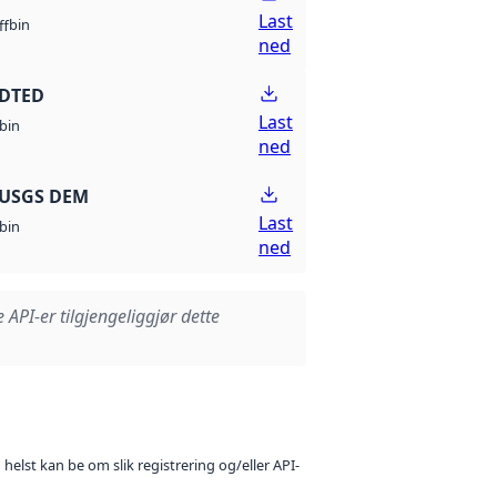
Last
bin
ff
ned
 DTED
Last
bin
ned
 USGS DEM
Last
bin
ned
e API-er tilgjengeliggjør dette
 helst kan be om slik registrering og/eller API-