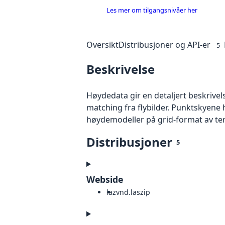
Les mer om tilgangsnivåer her
Oversikt
Distribusjoner og API-er
5
Beskrivelse
Høydedata gir en detaljert beskrivel
matching fra flybilder. Punktskyene 
høydemodeller på grid-format av te
Distribusjoner
5
Webside
laz
vnd.laszip