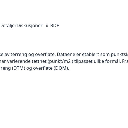
Detaljer
Diskusjoner
RDF
0
se av terreng og overflate. Dataene er etablert som punktsk
har varierende tetthet (punkt/m2 ) tilpasset ulike formål. F
rreng (DTM) og overflate (DOM).