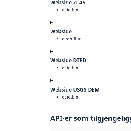
Webside ZLAS
octet
bin
Webside
geotiff
bin
Webside DTED
octet
bin
Webside USGS DEM
octet
bin
API-er som tilgjengelig