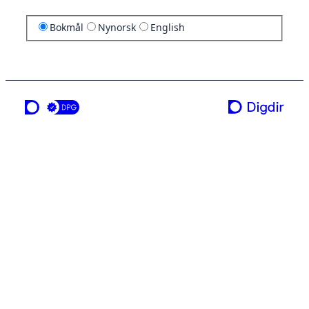
Bokmål
Nynorsk
English
en tjeneste fra