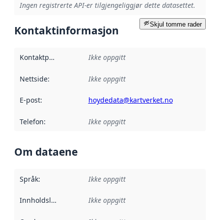
Ingen registrerte API-er tilgjengeliggjør dette datasettet.
Skjul tomme rader
Kontaktinformasjon
Kontaktpunkt
:
Ikke oppgitt
Nettside
:
Ikke oppgitt
E-post
:
hoydedata@kartverket.no
Telefon
:
Ikke oppgitt
Om dataene
Språk
:
Ikke oppgitt
Innholdsleverandører
Ikke oppgitt
: