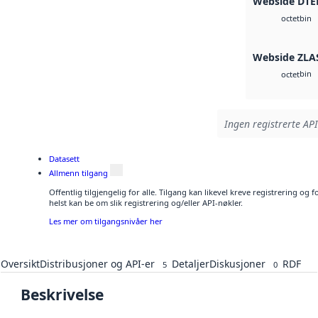
Webside DTE
bin
octet
Webside ZLA
bin
octet
Ingen registrerte API
Datasett
Allmenn tilgang
Offentlig tilgjengelig for alle. Tilgang kan likevel kreve registrering o
helst kan be om slik registrering og/eller API-nøkler.
Les mer om tilgangsnivåer her
Oversikt
Distribusjoner og API-er
Detaljer
Diskusjoner
RDF
5
0
Beskrivelse