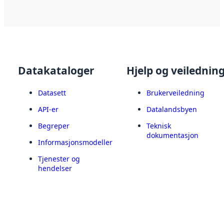
Datakataloger
Hjelp og veilednin
Datasett
Brukerveiledning
API-er
Datalandsbyen
Begreper
Teknisk
dokumentasjon
Informasjonsmodeller
Tjenester og
hendelser