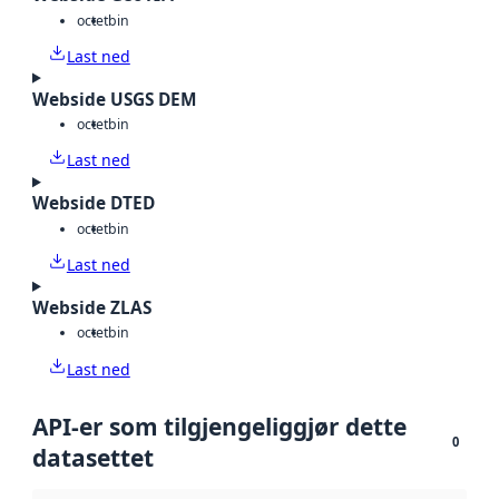
octet
bin
Last ned
Webside USGS DEM
octet
bin
Last ned
Webside DTED
octet
bin
Last ned
Webside ZLAS
octet
bin
Last ned
API-er som tilgjengeliggjør dette
0
datasettet