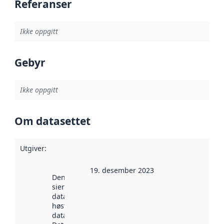
Referanser
Ikke oppgitt
Gebyr
Ikke oppgitt
Om datasettet
Utgiver
:
19. desember 2023
Denne datoen
sier når
datasettet ble
høstet av
data.norge.no.