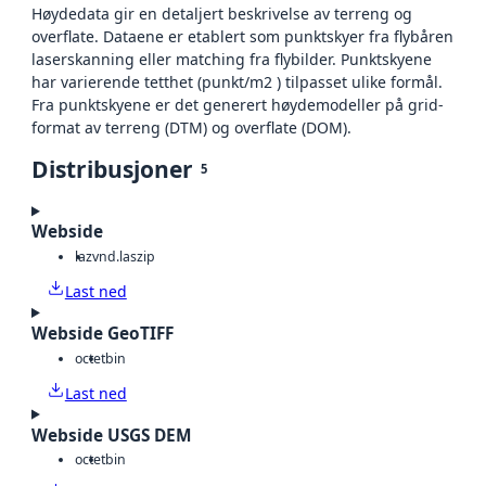
Høydedata gir en detaljert beskrivelse av terreng og
overflate. Dataene er etablert som punktskyer fra flybåren
laserskanning eller matching fra flybilder. Punktskyene
har varierende tetthet (punkt/m2 ) tilpasset ulike formål.
Fra punktskyene er det generert høydemodeller på grid-
format av terreng (DTM) og overflate (DOM).
Distribusjoner
5
Webside
laz
vnd.laszip
Last ned
Webside GeoTIFF
octet
bin
Last ned
Webside USGS DEM
octet
bin