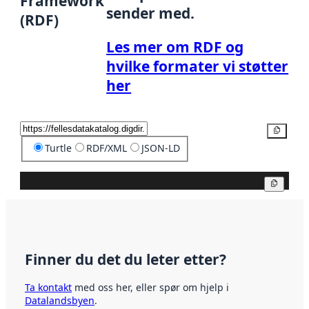
Framework
sender med.
(RDF)
Les mer om RDF og
hvilke formater vi støtter
her
Kopier
Turtle
RDF/XML
JSON-LD
Kopier
Finner du det du leter etter?
Ta kontakt
med oss her, eller spør om hjelp i
Datalandsbyen
.