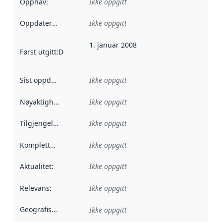
Opphav
:
Ikke oppgitt
Oppdateringsfrekvens
Ikke oppgitt
:
1. januar 2008
Først utgitt
:
Denne datoen sier når dataene i dette datasettet 
Sist oppdatert
:
Ikke oppgitt
Nøyaktighet
:
Ikke oppgitt
Tilgjengelighet
:
Ikke oppgitt
Kompletthet
:
Ikke oppgitt
Aktualitet
:
Ikke oppgitt
Relevans
:
Ikke oppgitt
Geografisk avgrensning
:
Ikke oppgitt