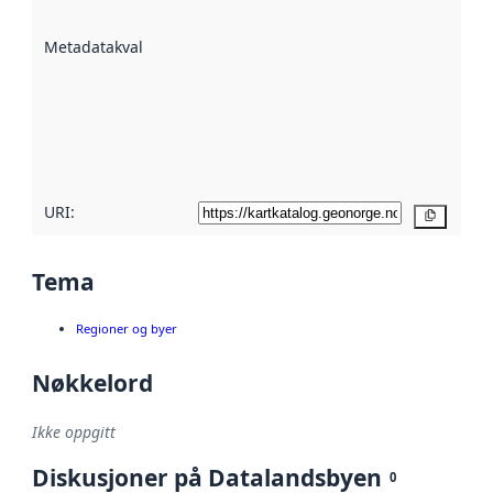
datasettene er
beskrevet ved
Metadatakvalitet
:
hjelp
avmetadata.
Les mer om
metadatakvalitet
her
URI:
Kopier
Tema
Regioner og byer
Nøkkelord
Ikke oppgitt
Diskusjoner på Datalandsbyen
0