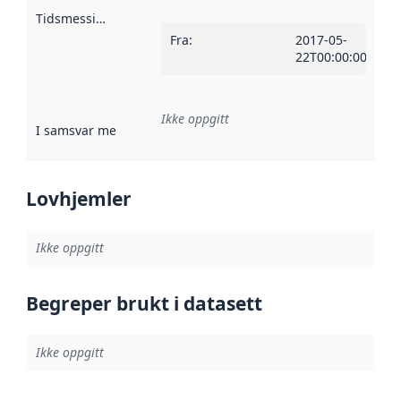
Tidsmessig avgrensning
:
Fra
:
2017-05-
22T00:00:00Z
Ikke oppgitt
I samsvar med
:
Referanse til en implementasjonsregel eller a
Lovhjemler
Ikke oppgitt
Begreper brukt i datasett
Ikke oppgitt