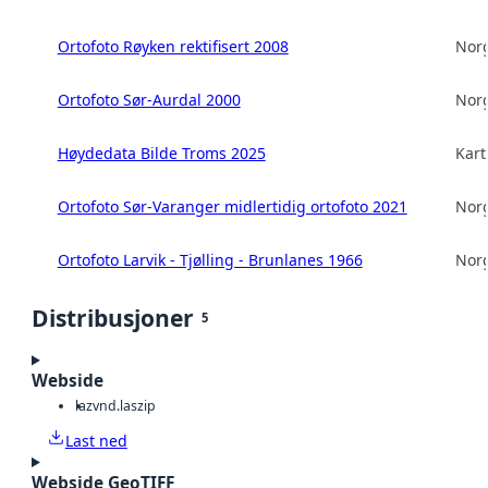
Ortofoto Røyken rektifisert 2008
Norg
Ortofoto Sør-Aurdal 2000
Norg
Høydedata Bilde Troms 2025
Kart
Ortofoto Sør-Varanger midlertidig ortofoto 2021
Norg
Ortofoto Larvik - Tjølling - Brunlanes 1966
Norg
Distribusjoner
5
Webside
laz
vnd.laszip
Last ned
Webside GeoTIFF