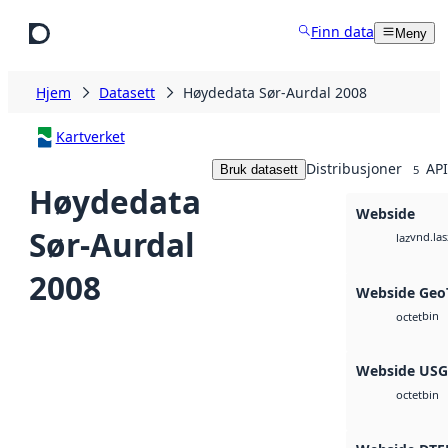
Hopp til hovedinnhold
Finn data
Meny
Hjem
Datasett
Høydedata Sør-Aurdal 2008
Kartverket
Distribusjoner
API
Bruk datasett
5
Høydedata
Webside
Sør-Aurdal
vnd.las
laz
2008
Webside Geo
bin
octet
Webside US
bin
octet