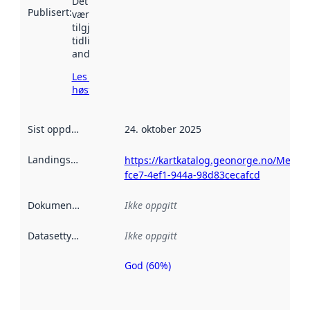
Det kan ha
Publisert
:
vært
tilgjengelig
tidligere
andre steder.
Les mer om
høsting her
Sist oppdatert
:
24. oktober 2025
Landingsside
:
https://kartkatalog.geonorge.no/Metad
fce7-4ef1-944a-98d83cecafcd
Dokumentasjon
:
Ikke oppgitt
Datasettype
:
Ikke oppgitt
God (60%)
Metadatakvalitet
er en indikator
på hvor godt