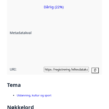
Dårlig (22%)
Metadatakvalitet
er en indikator
på hvor godt
datasettene er
beskrevet ved
Metadatakvalitet
:
hjelp
avmetadata.
Les mer om
metadatakvalitet
her
URI:
Kopier
Tema
Utdanning, kultur og sport
Nøkkelord