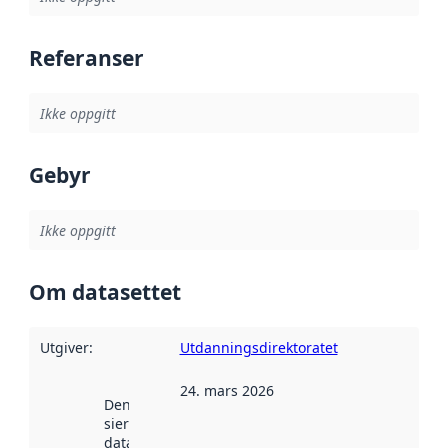
Referanser
Ikke oppgitt
Gebyr
Ikke oppgitt
Om datasettet
Utgiver
:
Utdanningsdirektoratet
24. mars 2026
Denne datoen
sier når
datasettet ble