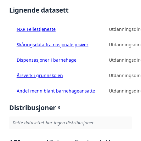
Lignende datasett
NXR Fellestjeneste
Utdanningsdire
Skåringsdata fra nasjonale prøver
Utdanningsdire
Dispensasjoner i barnehage
Utdanningsdire
Årsverk i grunnskolen
Utdanningsdire
Andel menn blant barnehageansatte
Utdanningsdire
Distribusjoner
0
Dette datasettet har ingen distribusjoner.