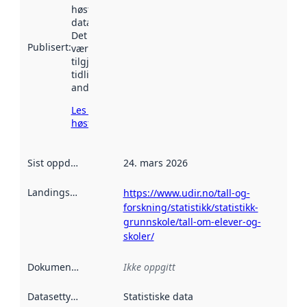
høstet av
data.norge.no.
Det kan ha
Publisert
:
vært
tilgjengelig
tidligere
andre steder.
Les mer om
høsting her
Sist oppdatert
:
24. mars 2026
Landingsside
:
https://www.udir.no/tall-og-
forskning/statistikk/statistikk-
grunnskole/tall-om-elever-og-
skoler/
Dokumentasjon
:
Ikke oppgitt
Datasettype
:
Statistiske data