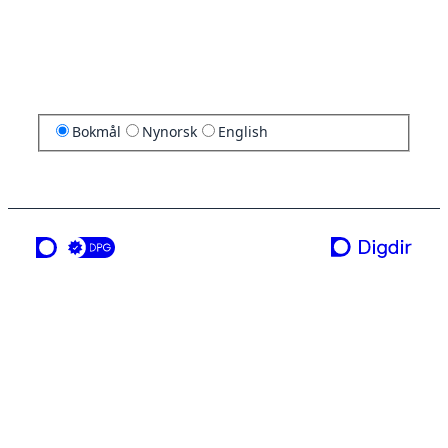
Bokmål
Nynorsk
English
en tjeneste fra