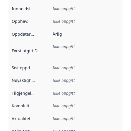
Innholdsleverandører
Ikke oppgitt
:
Opphav
:
Ikke oppgitt
Oppdateringsfrekvens
Årlig
:
Ikke oppgitt
Først utgitt
:
Denne datoen sier når dataene i dette datasettet 
Sist oppdatert
:
Ikke oppgitt
Nøyaktighet
:
Ikke oppgitt
Tilgjengelighet
:
Ikke oppgitt
Kompletthet
:
Ikke oppgitt
Aktualitet
:
Ikke oppgitt