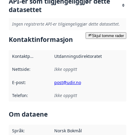
API-er som tilgjengeliggjør dette
0
datasettet
Ingen registrerte API-er tilgjengeliggjør dette datasettet.
Skjul tomme rader
Kontaktinformasjon
Kontaktpunkt
:
Utdanningsdirektoratet
Nettside
:
Ikke oppgitt
E-post
:
post@udir.no
Telefon
:
Ikke oppgitt
Om dataene
Språk
:
Norsk Bokmål