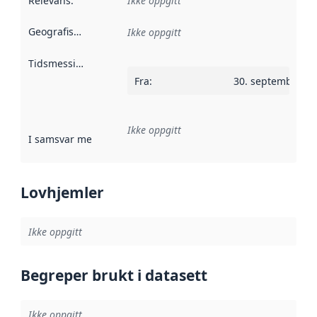
Relevans
:
Ikke oppgitt
Geografisk avgrensning
:
Ikke oppgitt
Tidsmessig avgrensning
:
Fra
:
30. september 2
Ikke oppgitt
I samsvar med
:
Referanse til en implementasjonsregel eller a
Lovhjemler
Ikke oppgitt
Begreper brukt i datasett
Ikke oppgitt