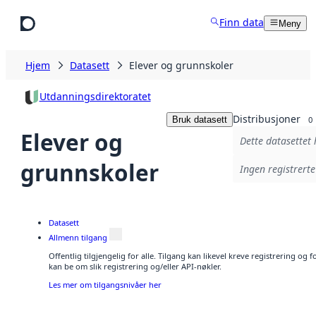
Hopp til hovedinnhold
Finn data
Meny
Hjem
Datasett
Elever og grunnskoler
Utdanningsdirektoratet
Distribusjoner
Bruk datasett
0
Elever og
Dette datasettet 
grunnskoler
Ingen registrerte
Datasett
Allmenn tilgang
Offentlig tilgjengelig for alle. Tilgang kan likevel kreve registrering o
kan be om slik registrering og/eller API-nøkler.
Les mer om tilgangsnivåer her