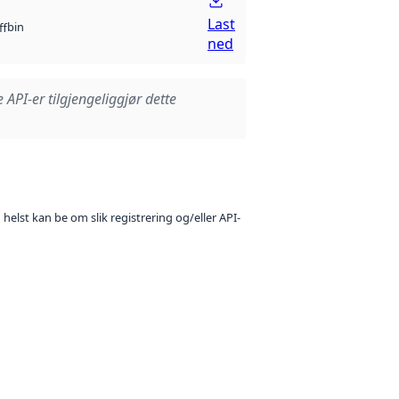
Last
bin
ff
ned
e API-er tilgjengeliggjør dette
 helst kan be om slik registrering og/eller API-