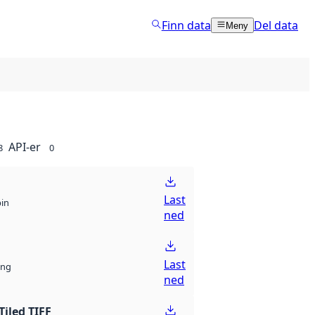
Finn data
Del data
Meny
API-er
8
0
Last
bin
ned
Last
ng
ned
Tiled TIFF