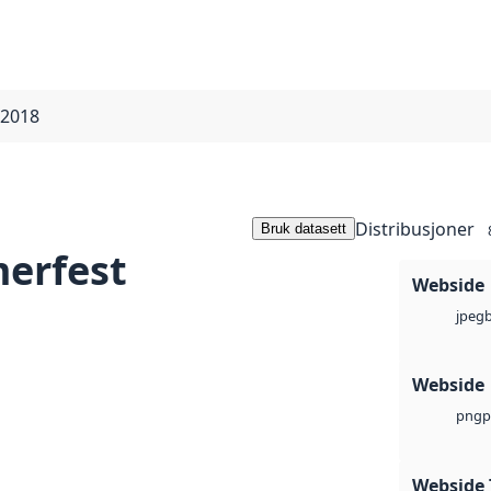
 2018
Distribusjoner
Bruk datasett
erfest
Webside
jpeg
Webside
p
png
Webside 