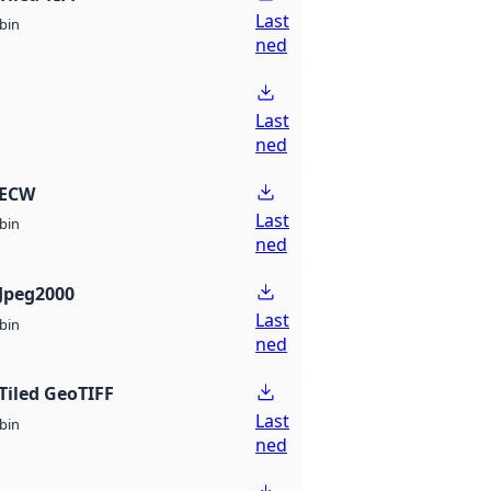
Last
bin
ned
Last
ned
 ECW
Last
bin
ned
Jpeg2000
Last
bin
ned
Tiled GeoTIFF
Last
bin
ned