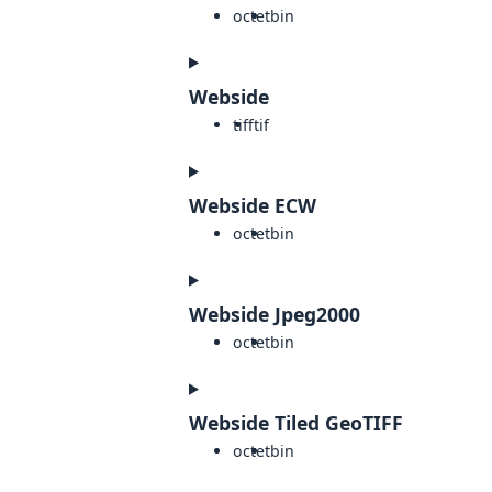
octet
bin
Webside
tiff
tif
Webside ECW
octet
bin
Webside Jpeg2000
octet
bin
Webside Tiled GeoTIFF
octet
bin