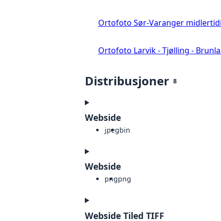
Ortofoto Sør-Varanger midlertid
Ortofoto Larvik - Tjølling - Brunl
Distribusjoner
8
Webside
jpeg
bin
Webside
png
png
Webside Tiled TIFF