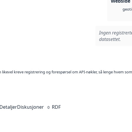
Webside
geoti
Ingen registrert
datasettet.
kan likevel kreve registrering og forespørsel om API-nøkler, så lenge hvem som
Detaljer
Diskusjoner
RDF
0