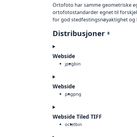
Ortofoto har samme geometriske egen
ortofotostandarder egnet til forskj
for god stedfestingsnøyaktighet og 
Distribusjoner
8
Webside
jpeg
bin
Webside
png
png
Webside Tiled TIFF
octet
bin