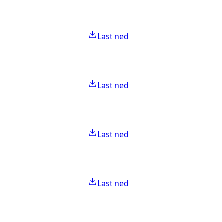
Last ned
Last ned
Last ned
Last ned