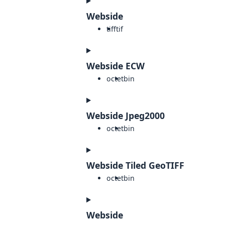
Webside
tiff
tif
Webside ECW
octet
bin
Webside Jpeg2000
octet
bin
Webside Tiled GeoTIFF
octet
bin
Webside