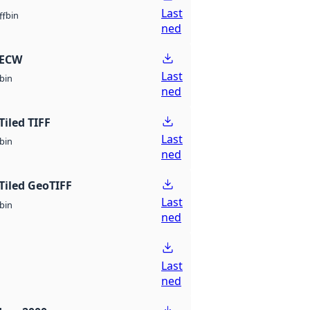
Last
bin
ff
ned
 ECW
Last
bin
ned
Tiled TIFF
Last
bin
ned
Tiled GeoTIFF
Last
bin
ned
Last
ned