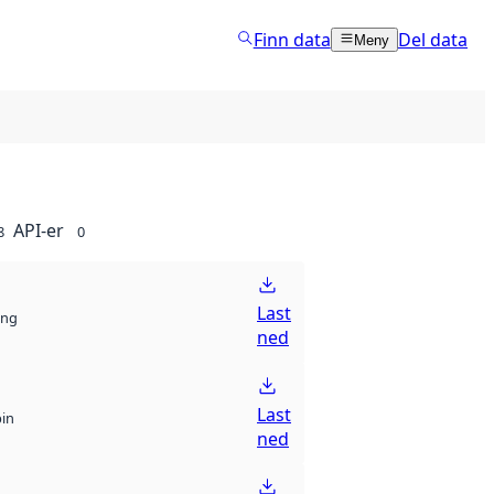
Finn data
Del data
Meny
API-er
8
0
Last
ng
ned
Last
bin
ned