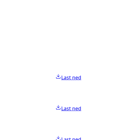
Last ned
Last ned
Last ned