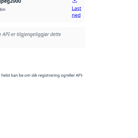
Jpeg2000
Last
bin
ned
e API-er tilgjengeliggjør dette
 helst kan be om slik registrering og/eller API-