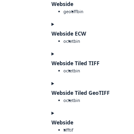
Webside
geotiff
bin
Webside ECW
octet
bin
Webside Tiled TIFF
octet
bin
Webside Tiled GeoTIFF
octet
bin
Webside
tiff
tif