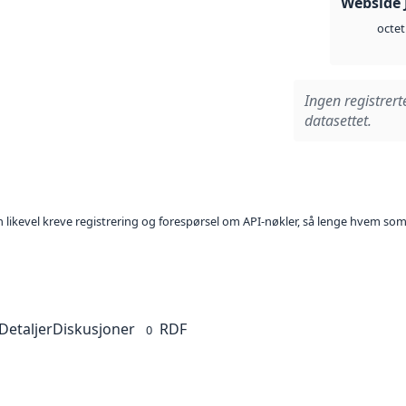
Webside 
octet
Ingen registrert
datasettet.
kan likevel kreve registrering og forespørsel om API-nøkler, så lenge hvem som
Detaljer
Diskusjoner
RDF
0