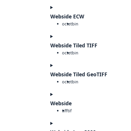
Webside ECW
octet
bin
Webside Tiled TIFF
octet
bin
Webside Tiled GeoTIFF
octet
bin
Webside
tiff
tif