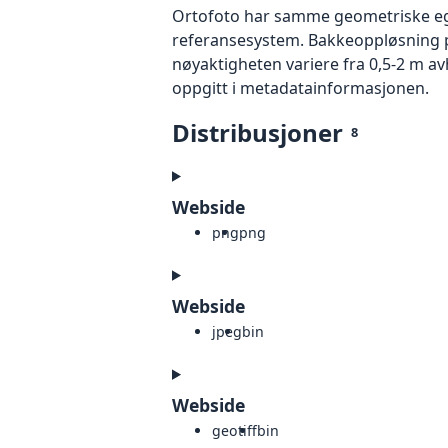
Ortofoto har samme geometriske egen
referansesystem. Bakkeoppløsning på
nøyaktigheten variere fra 0,5-2 m a
oppgitt i metadatainformasjonen.
Distribusjoner
8
Webside
png
png
Webside
jpeg
bin
Webside
geotiff
bin