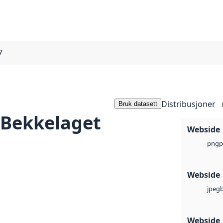
7
Distribusjoner
Bruk datasett
- Bekkelaget
Webside
p
png
Webside
jpeg
Webside