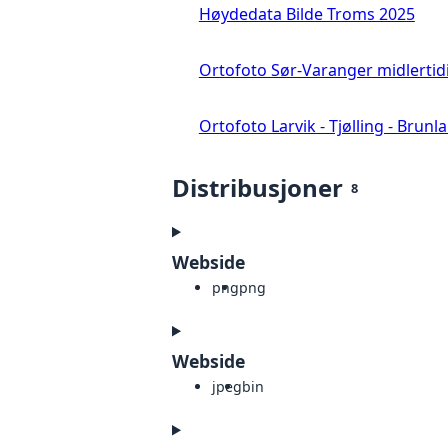
Høydedata Bilde Troms 2025
Ortofoto Sør-Varanger midlertid
Ortofoto Larvik - Tjølling - Brunl
Distribusjoner
8
Webside
png
png
Webside
jpeg
bin