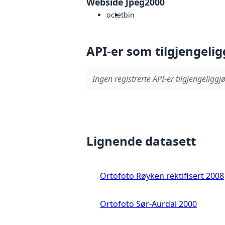
Webside Jpeg2000
octet
bin
API-er som tilgjengelig
Ingen registrerte API-er tilgjengeliggjø
Lignende datasett
Ortofoto Røyken rektifisert 2008
Ortofoto Sør-Aurdal 2000