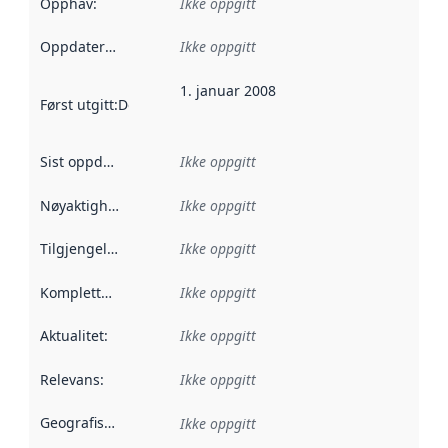
Opphav
:
Ikke oppgitt
Oppdateringsfrekvens
Ikke oppgitt
:
1. januar 2008
Først utgitt
:
Denne datoen sier når dataene i dette datasettet 
Sist oppdatert
:
Ikke oppgitt
Nøyaktighet
:
Ikke oppgitt
Tilgjengelighet
:
Ikke oppgitt
Kompletthet
:
Ikke oppgitt
Aktualitet
:
Ikke oppgitt
Relevans
:
Ikke oppgitt
Geografisk avgrensning
:
Ikke oppgitt