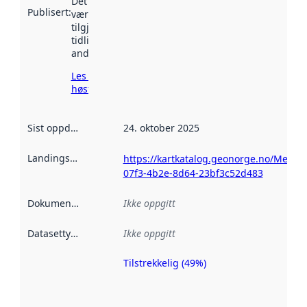
Det kan ha
Publisert
:
vært
tilgjengelig
tidligere
andre steder.
Les mer om
høsting her
Sist oppdatert
:
24. oktober 2025
Landingsside
:
https://kartkatalog.geonorge.no/Metad
07f3-4b2e-8d64-23bf3c52d483
Dokumentasjon
:
Ikke oppgitt
Datasettype
:
Ikke oppgitt
Tilstrekkelig (49%)
Metadatakvalitet
er en indikator
på hvor godt