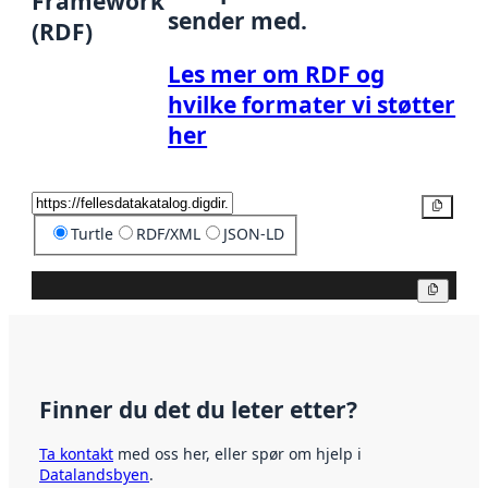
Framework
sender med.
(RDF)
Les mer om RDF og
hvilke formater vi støtter
her
Kopier
Turtle
RDF/XML
JSON-LD
Kopier
Finner du det du leter etter?
Ta kontakt
med oss her, eller spør om hjelp i
Datalandsbyen
.