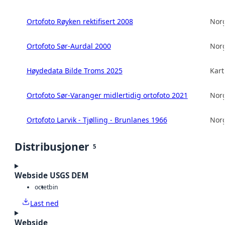
Ortofoto Røyken rektifisert 2008
Norg
Ortofoto Sør-Aurdal 2000
Norg
Høydedata Bilde Troms 2025
Kart
Ortofoto Sør-Varanger midlertidig ortofoto 2021
Norg
Ortofoto Larvik - Tjølling - Brunlanes 1966
Norg
Distribusjoner
5
Webside USGS DEM
octet
bin
Last ned
Webside