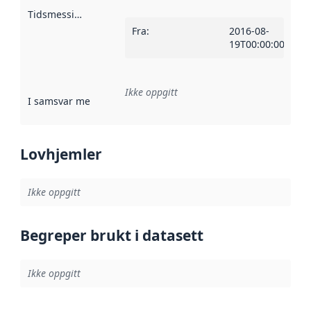
Tidsmessig avgrensning
:
Fra
:
2016-08-
19T00:00:00Z
Ikke oppgitt
I samsvar med
:
Referanse til en implementasjonsregel eller a
Lovhjemler
Ikke oppgitt
Begreper brukt i datasett
Ikke oppgitt