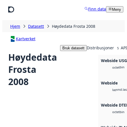
Hopp til hovedinnhold
Finn data
Meny
Hjem
Datasett
Høydedata Frosta 2008
Kartverket
Distribusjoner
API
Bruk datasett
5
Høydedata
Webside US
Frosta
bin
octet
2008
Webside
vnd.las
laz
Webside DTE
bin
octet