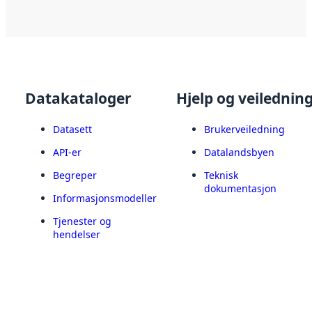
Datakataloger
Hjelp og veilednin
Datasett
Brukerveiledning
API-er
Datalandsbyen
Begreper
Teknisk
dokumentasjon
Informasjonsmodeller
Tjenester og
hendelser