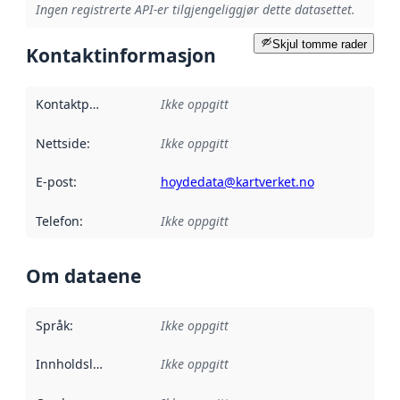
Ingen registrerte API-er tilgjengeliggjør dette datasettet.
Skjul tomme rader
Kontaktinformasjon
Kontaktpunkt
:
Ikke oppgitt
Nettside
:
Ikke oppgitt
E-post
:
hoydedata@kartverket.no
Telefon
:
Ikke oppgitt
Om dataene
Språk
:
Ikke oppgitt
Innholdsleverandører
Ikke oppgitt
: