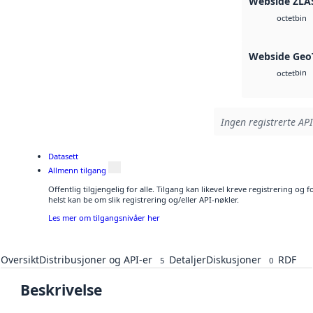
Webside ZLA
bin
octet
Webside Geo
bin
octet
Ingen registrerte API
Datasett
Allmenn tilgang
Offentlig tilgjengelig for alle. Tilgang kan likevel kreve registrering o
helst kan be om slik registrering og/eller API-nøkler.
Les mer om tilgangsnivåer her
Oversikt
Distribusjoner og API-er
Detaljer
Diskusjoner
RDF
5
0
Beskrivelse