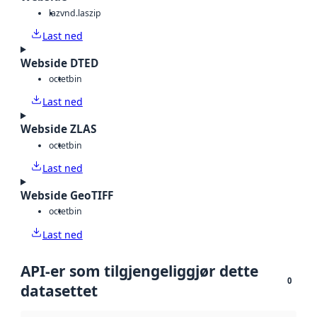
laz
vnd.laszip
Last ned
Webside DTED
octet
bin
Last ned
Webside ZLAS
octet
bin
Last ned
Webside GeoTIFF
octet
bin
Last ned
API-er som tilgjengeliggjør dette
0
datasettet