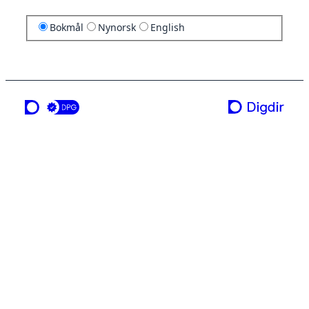
Bokmål
Nynorsk
English
en tjeneste fra