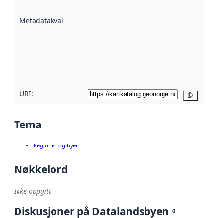
datasettene er
beskrevet ved
Metadatakvalitet
:
hjelp
avmetadata.
Les mer om
metadatakvalitet
her
URI:
Kopier
Tema
Regioner og byer
Nøkkelord
Ikke oppgitt
Diskusjoner på Datalandsbyen
0