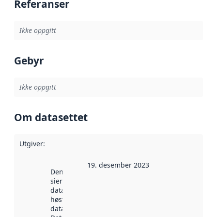
Referanser
Ikke oppgitt
Gebyr
Ikke oppgitt
Om datasettet
Utgiver
:
19. desember 2023
Denne datoen
sier når
datasettet ble
høstet av
data.norge.no.