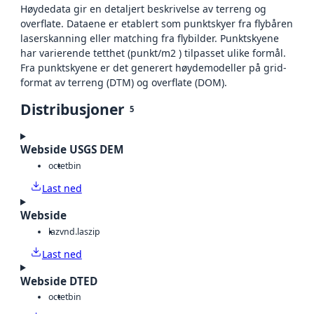
Høydedata gir en detaljert beskrivelse av terreng og
overflate. Dataene er etablert som punktskyer fra flybåren
laserskanning eller matching fra flybilder. Punktskyene
har varierende tetthet (punkt/m2 ) tilpasset ulike formål.
Fra punktskyene er det generert høydemodeller på grid-
format av terreng (DTM) og overflate (DOM).
Distribusjoner
5
Webside USGS DEM
octet
bin
Last ned
Webside
laz
vnd.laszip
Last ned
Webside DTED
octet
bin