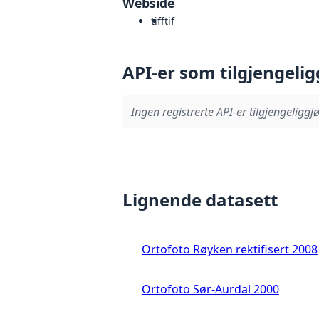
Webside
tiff
tif
API-er som tilgjengelig
Ingen registrerte API-er tilgjengeliggjø
Lignende datasett
Ortofoto Røyken rektifisert 2008
Ortofoto Sør-Aurdal 2000