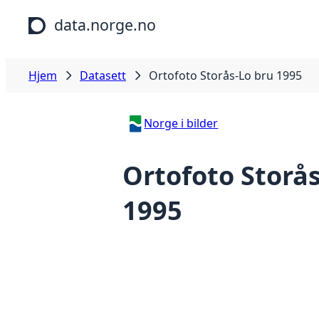
Hopp til hovedinnhold
data.norge.no
Hjem
Datasett
Ortofoto Storås-Lo bru 1995
Norge i bilder
Ortofoto Storå
1995