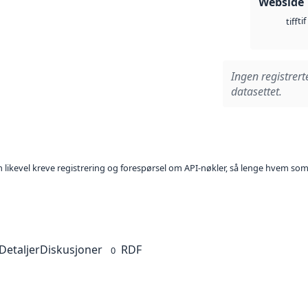
Webside
tif
tiff
Ingen registrert
datasettet.
kan likevel kreve registrering og forespørsel om API-nøkler, så lenge hvem som
Detaljer
Diskusjoner
RDF
0