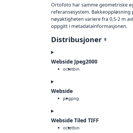
Ortofoto har samme geometriske egen
referansesystem. Bakkeoppløsning på
nøyaktigheten variere fra 0,5-2 m a
oppgitt i metadatainformasjonen.
Distribusjoner
8
Webside Jpeg2000
octet
bin
Webside
png
png
Webside Tiled TIFF
octet
bin