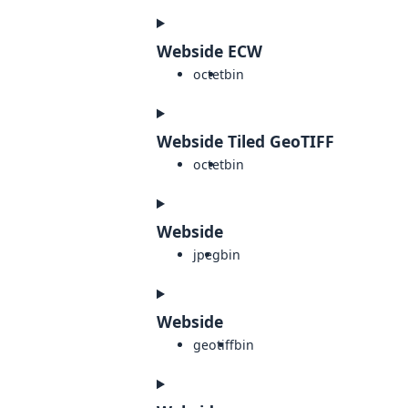
Webside ECW
octet
bin
Webside Tiled GeoTIFF
octet
bin
Webside
jpeg
bin
Webside
geotiff
bin