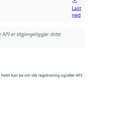
Last
ned
e API-er tilgjengeliggjør dette
 helst kan be om slik registrering og/eller API-