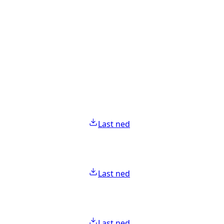
Last ned
Last ned
Last ned