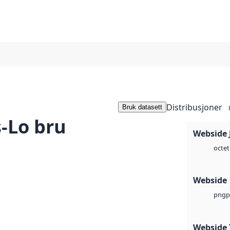
Distribusjoner
Bruk datasett
s-Lo bru
Webside 
octet
Webside
p
png
Webside 