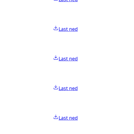
Last ned
Last ned
Last ned
Last ned