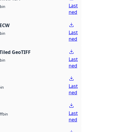
Last
bin
ned
 ECW
Last
bin
ned
Tiled GeoTIFF
Last
bin
ned
Last
bin
ned
Last
bin
ff
ned