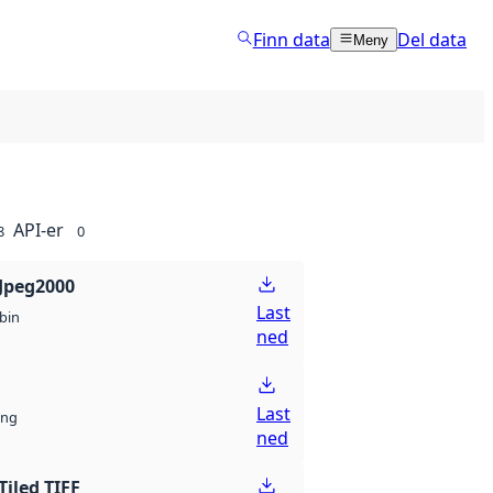
Finn data
Del data
Meny
API-er
8
0
Jpeg2000
Last
bin
ned
Last
ng
ned
Tiled TIFF