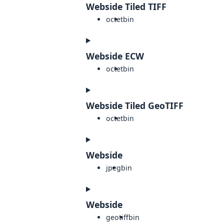
Webside Tiled TIFF
octet
bin
Webside ECW
octet
bin
Webside Tiled GeoTIFF
octet
bin
Webside
jpeg
bin
Webside
geotiff
bin