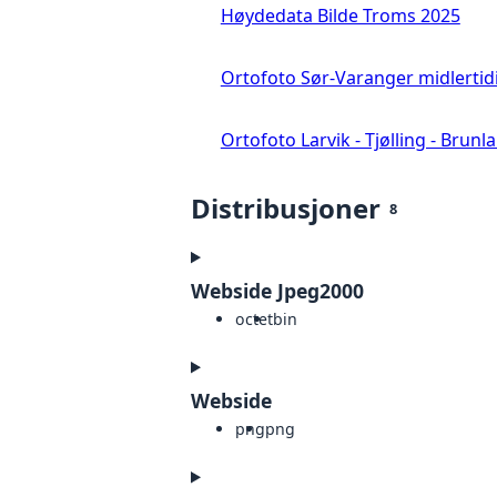
Høydedata Bilde Troms 2025
Ortofoto Sør-Varanger midlertid
Ortofoto Larvik - Tjølling - Brunl
Distribusjoner
8
Webside Jpeg2000
octet
bin
Webside
png
png