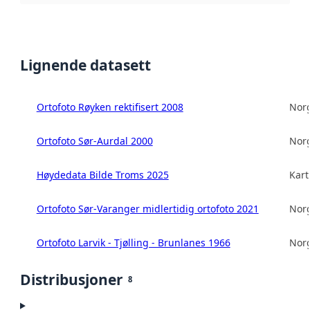
Lignende datasett
Ortofoto Røyken rektifisert 2008
Norg
Ortofoto Sør-Aurdal 2000
Norg
Høydedata Bilde Troms 2025
Kart
Ortofoto Sør-Varanger midlertidig ortofoto 2021
Norg
Ortofoto Larvik - Tjølling - Brunlanes 1966
Norg
Distribusjoner
8