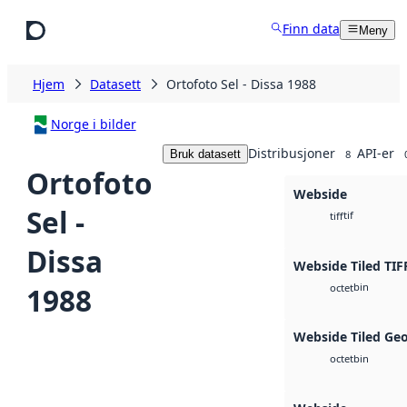
Hopp til hovedinnhold
Finn data
Meny
Hjem
Datasett
Ortofoto Sel - Dissa 1988
Norge i bilder
Distribusjoner
API-er
Bruk datasett
8
Ortofoto
Webside
Sel -
tif
tiff
Dissa
Webside Tiled TIF
bin
1988
octet
Webside Tiled Ge
bin
octet