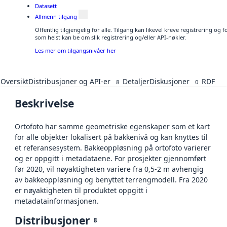
Datasett
Allmenn tilgang
Offentlig tilgjengelig for alle. Tilgang kan likevel kreve registrering og
som helst kan be om slik registrering og/eller API-nøkler.
Les mer om tilgangsnivåer her
Oversikt
Distribusjoner og API-er
Detaljer
Diskusjoner
RDF
8
0
Beskrivelse
Ortofoto har samme geometriske egenskaper som et kart
for alle objekter lokalisert på bakkenivå og kan knyttes til
et referansesystem. Bakkeoppløsning på ortofoto varierer
og er oppgitt i metadataene. For prosjekter gjennomført
før 2020, vil nøyaktigheten variere fra 0,5-2 m avhengig
av bakkeoppløsning og benyttet terrengmodell. Fra 2020
er nøyaktigheten til produktet oppgitt i
metadatainformasjonen.
Distribusjoner
8