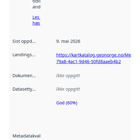
tidligere
andre steder.
Les mer om
høsting her
Sist oppdatert
:
9. mai 2026
Landingsside
:
https://kartkatalog.geonorge.no/Metad
79a8-4ac1-9d46-50fd8aaeb4b2
Dokumentasjon
:
Ikke oppgitt
Datasettype
:
Ikke oppgitt
God (60%)
Metadatakvalitet
er en indikator
på hvor godt
datasettene er
beskrevet ved
Metadatakvalitet
:
hjelp