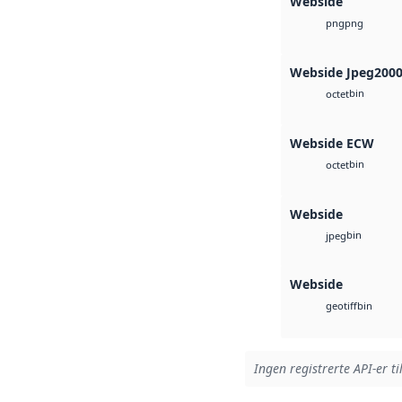
Webside
png
png
Webside Jpeg200
bin
octet
Webside ECW
bin
octet
Webside
bin
jpeg
Webside
bin
geotiff
Ingen registrerte API-er ti