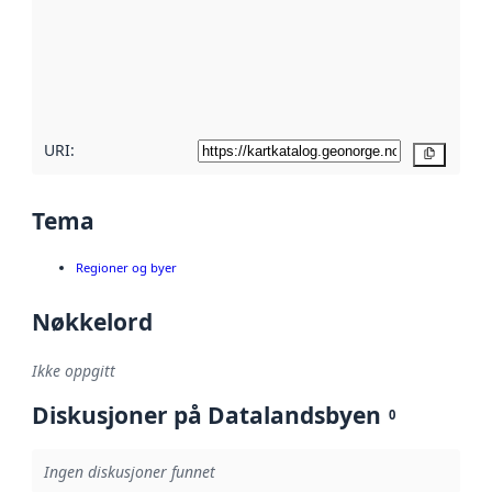
avmetadata.
Les mer om
metadatakvalitet
her
URI:
Kopier
Tema
Regioner og byer
Nøkkelord
Ikke oppgitt
Diskusjoner på Datalandsbyen
0
Ingen diskusjoner funnet