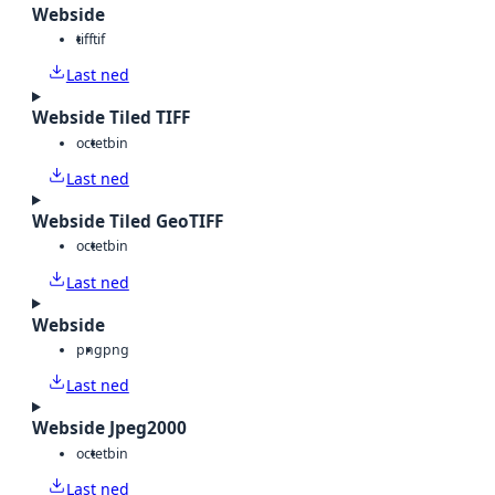
Webside
tiff
tif
Last ned
Webside Tiled TIFF
octet
bin
Last ned
Webside Tiled GeoTIFF
octet
bin
Last ned
Webside
png
png
Last ned
Webside Jpeg2000
octet
bin
Last ned