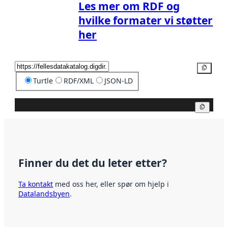
Les mer om RDF og
hvilke formater vi støtter
her
Kopier
Turtle
RDF/XML
JSON-LD
Kopier
Finner du det du leter etter?
Ta kontakt
med oss her, eller spør om hjelp i
Datalandsbyen
.