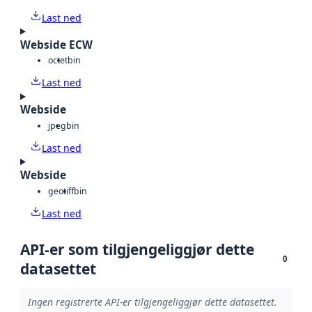
Last ned
Webside ECW
octet
bin
Last ned
Webside
jpeg
bin
Last ned
Webside
geotiff
bin
Last ned
API-er som tilgjengeliggjør dette
0
datasettet
Ingen registrerte API-er tilgjengeliggjør dette datasettet.