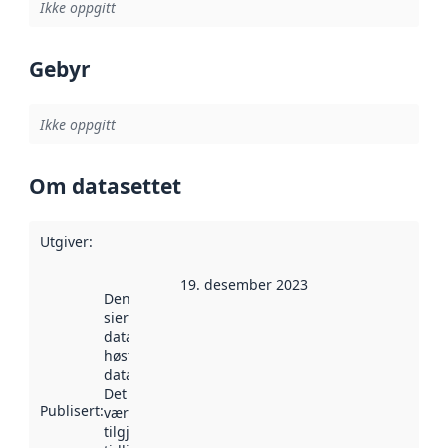
Ikke oppgitt
Gebyr
Ikke oppgitt
Om datasettet
Utgiver
:
19. desember 2023
Denne datoen
sier når
datasettet ble
høstet av
data.norge.no.
Det kan ha
Publisert
:
vært
tilgjengelig