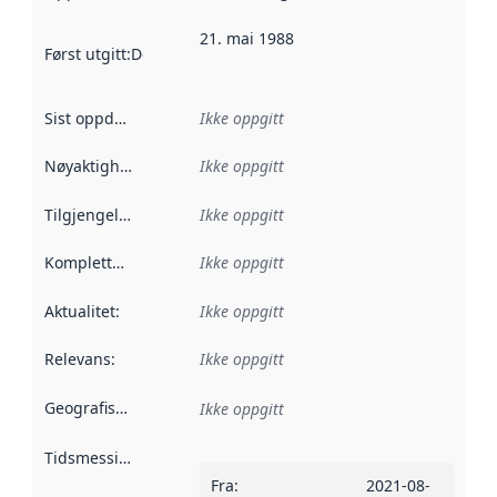
21. mai 1988
Først utgitt
:
Denne datoen sier når dataene i dette datasettet 
Sist oppdatert
:
Ikke oppgitt
Nøyaktighet
:
Ikke oppgitt
Tilgjengelighet
:
Ikke oppgitt
Kompletthet
:
Ikke oppgitt
Aktualitet
:
Ikke oppgitt
Relevans
:
Ikke oppgitt
Geografisk avgrensning
:
Ikke oppgitt
Tidsmessig avgrensning
:
Fra
:
2021-08-