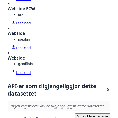
Webside ECW
octet
bin
Last ned
Webside
jpeg
bin
Last ned
Webside
geotiff
bin
Last ned
API-er som tilgjengeliggjør dette
0
datasettet
Ingen registrerte API-er tilgjengeliggjør dette datasettet.
Skjul tomme rader