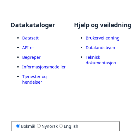
Datakataloger
Hjelp og veilednin
Datasett
Brukerveiledning
API-er
Datalandsbyen
Begreper
Teknisk
dokumentasjon
Informasjonsmodeller
Tjenester og
hendelser
Bokmål
Nynorsk
English