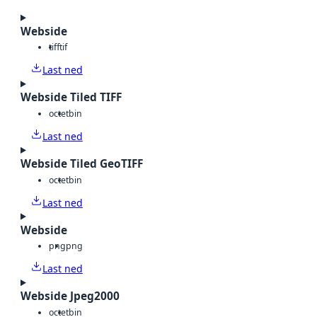
Webside
tiff
tif
Last ned
Webside Tiled TIFF
octet
bin
Last ned
Webside Tiled GeoTIFF
octet
bin
Last ned
Webside
png
png
Last ned
Webside Jpeg2000
octet
bin