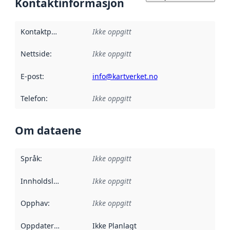
Kontaktinformasjon
Kontaktpunkt
:
Ikke oppgitt
Nettside
:
Ikke oppgitt
E-post
:
info@kartverket.no
Telefon
:
Ikke oppgitt
Om dataene
Språk
:
Ikke oppgitt
Innholdsleverandører
Ikke oppgitt
:
Opphav
:
Ikke oppgitt
Oppdateringsfrekvens
Ikke Planlagt
: