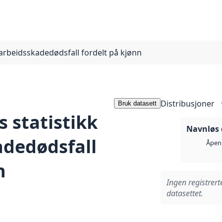
r arbeidsskadedødsfall fordelt på kjønn
Distribusjoner
Bruk datasett
s statistikk
Navnløs 
adedødsfall
Åpen 
n
Ingen registrert
datasettet.