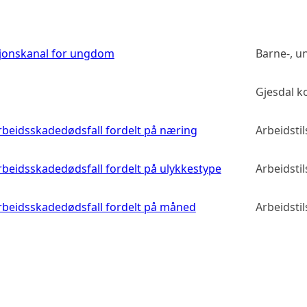
sjonskanal for ungdom
Barne-, u
Gjesdal 
 arbeidsskadedødsfall fordelt på næring
Arbeidsti
arbeidsskadedødsfall fordelt på ulykkestype
Arbeidsti
 arbeidsskadedødsfall fordelt på måned
Arbeidsti