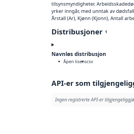
tilsynsmyndigheter. Arbeidsskadedøds
yrker inngår, med unntak av dødsfall
Årstall (Ar), Kjønn (Kjonn), Antall ar
Distribusjoner
1
Navnløs distribusjon
Åpen lisens
csv
API-er som tilgjengelig
Ingen registrerte API-er tilgjengeliggjø