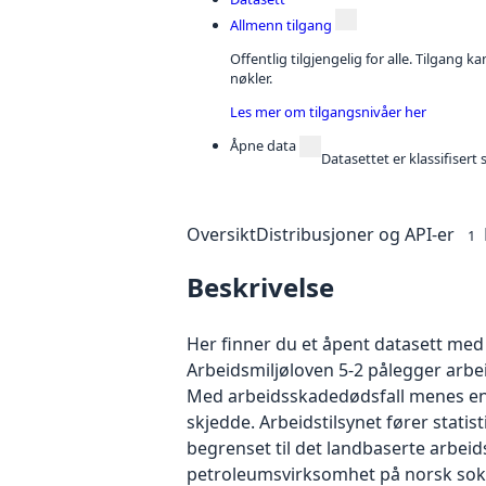
Allmenn tilgang
Offentlig tilgjengelig for alle. Tilgang 
nøkler.
Les mer om tilgangsnivåer her
Åpne data
Datasettet er klassifiser
Oversikt
Distribusjoner og API-er
1
Beskrivelse
Her finner du et åpent datasett med 
Arbeidsmiljøloven 5-2 pålegger arbei
Med arbeidsskadedødsfall menes en a
skjedde. Arbeidstilsynet fører stati
begrenset til det landbaserte arbeids
petroleumsvirksomhet på norsk sokk