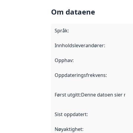
Om dataene
Språk
:
Innholdsleverandører
:
Opphav
:
Oppdateringsfrekvens
:
Først utgitt
:
Denne datoen sier når d
Sist oppdatert
:
Nøyaktighet
: