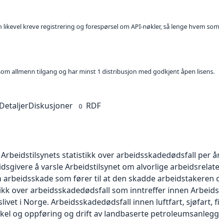
kan likevel kreve registrering og forespørsel om API-nøkler, så lenge hvem som
t som allmenn tilgang og har minst 1 distribusjon med godkjent åpen lisens.
Detaljer
Diskusjoner
RDF
0
Arbeidstilsynets statistikk over arbeidsskadedødsfall per år
dsgivere å varsle Arbeidstilsynet om alvorlige arbeidsrela
rbeidsskade som fører til at den skadde arbeidstakeren dø
stikk over arbeidsskadedødsfall som inntreffer innen Arbei
livet i Norge. Arbeidsskadedødsfall innen luftfart, sjøfart, f
el og oppføring og drift av landbaserte petroleumsanlegg,