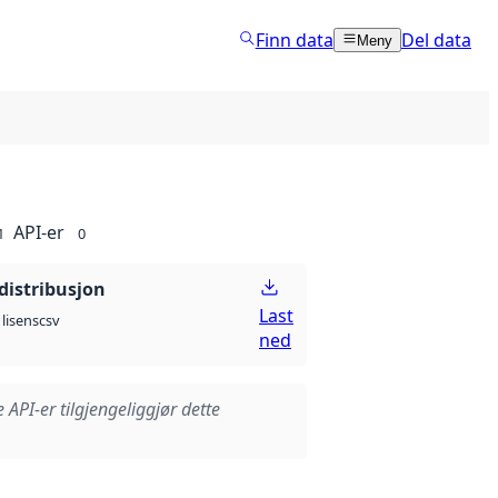
Finn data
Del data
Meny
API-er
1
0
distribusjon
Last
csv
lisens
ned
e API-er tilgjengeliggjør dette