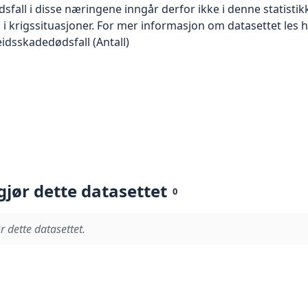
fall i disse næringene inngår derfor ikke i denne statistik
 i krigssituasjoner. For mer informasjon om datasettet les h
beidsskadedødsfall (Antall)
gjør dette datasettet
0
r dette datasettet.