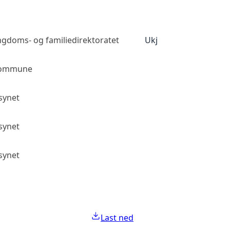
ngdoms- og familiedirektoratet
Ukjent tilgangsnivå
kommune
Allmenn tilgang
lsynet
Allmenn tilgang
lsynet
Allmenn tilgang
lsynet
Allmenn tilgang
Last ned