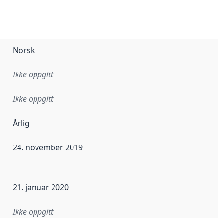
Norsk
Ikke oppgitt
Ikke oppgitt
Årlig
24. november 2019
ataene i dette datasettet første gang ble utgitt. Det kan ha
21. januar 2020
Ikke oppgitt