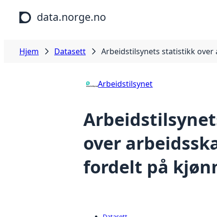
Hopp til hovedinnhold
data.norge.no
Hjem
Datasett
Arbeidstilsynets statistikk ove
Arbeidstilsynet
Arbeidstilsynet
over arbeidssk
fordelt på kjøn
Datasett