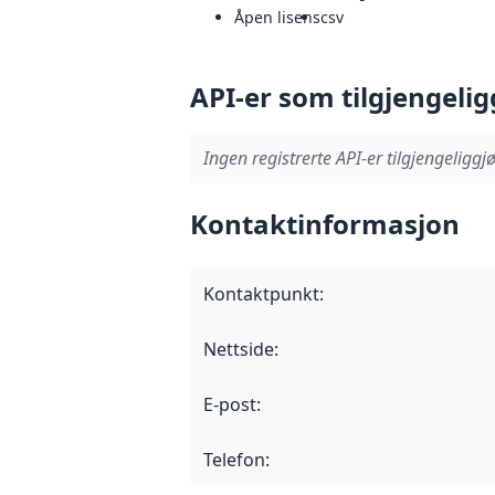
Åpen lisens
csv
API-er som tilgjengelig
Ingen registrerte API-er tilgjengeliggjø
Kontaktinformasjon
Kontaktpunkt
:
Nettside
:
E-post
:
Telefon
: