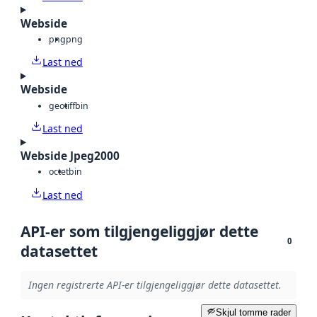
Webside
png
png
Last ned
Webside
geotiff
bin
Last ned
Webside Jpeg2000
octet
bin
Last ned
API-er som tilgjengeliggjør dette
0
datasettet
Ingen registrerte API-er tilgjengeliggjør dette datasettet.
Skjul tomme rader