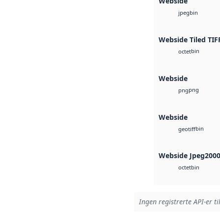
Webside
bin
jpeg
Webside Tiled TIF
bin
octet
Webside
png
png
Webside
bin
geotiff
Webside Jpeg200
bin
octet
Ingen registrerte API-er ti