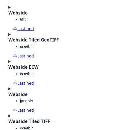
Webside
tiff
tif
Last ned
Webside Tiled GeoTIFF
octet
bin
Last ned
Webside ECW
octet
bin
Last ned
Webside
jpeg
bin
Last ned
Webside Tiled TIFF
octet
bin