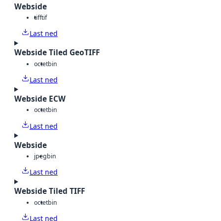
Webside
tiff
tif
Last ned
Webside Tiled GeoTIFF
octet
bin
Last ned
Webside ECW
octet
bin
Last ned
Webside
jpeg
bin
Last ned
Webside Tiled TIFF
octet
bin
Last ned