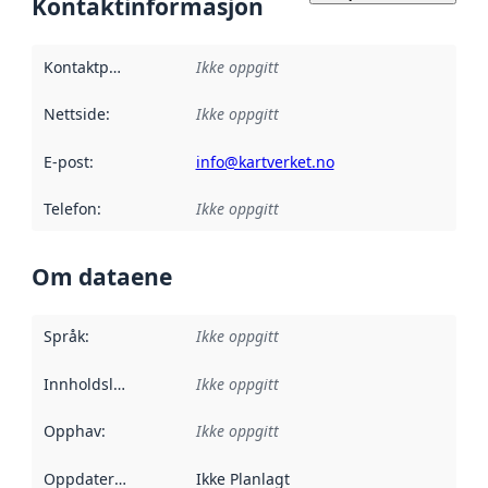
Kontaktinformasjon
Kontaktpunkt
:
Ikke oppgitt
Nettside
:
Ikke oppgitt
E-post
:
info@kartverket.no
Telefon
:
Ikke oppgitt
Om dataene
Språk
:
Ikke oppgitt
Innholdsleverandører
Ikke oppgitt
:
Opphav
:
Ikke oppgitt
Oppdateringsfrekvens
Ikke Planlagt
: