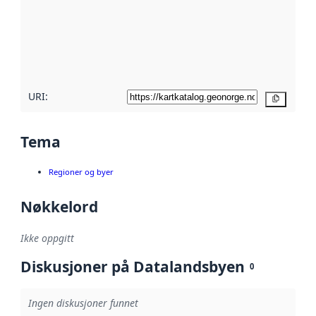
avmetadata.
Les mer om
metadatakvalitet
her
URI:
Kopier
Tema
Regioner og byer
Nøkkelord
Ikke oppgitt
Diskusjoner på Datalandsbyen
0
Ingen diskusjoner funnet