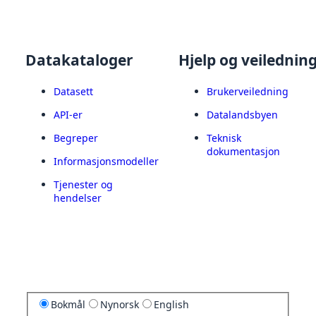
Datakataloger
Hjelp og veilednin
Datasett
Brukerveiledning
API-er
Datalandsbyen
Begreper
Teknisk
dokumentasjon
Informasjonsmodeller
Tjenester og
hendelser
Bokmål
Nynorsk
English