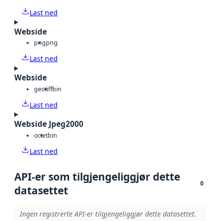
Last ned
Webside
png
png
Last ned
Webside
geotiff
bin
Last ned
Webside Jpeg2000
octet
bin
Last ned
API-er som tilgjengeliggjør dette
0
datasettet
Ingen registrerte API-er tilgjengeliggjør dette datasettet.