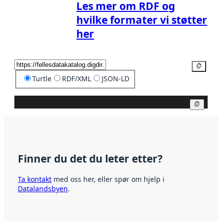
Les mer om RDF og
hvilke formater vi støtter
her
Kopier
Turtle
RDF/XML
JSON-LD
Kopier
Finner du det du leter etter?
Ta kontakt
med oss her, eller spør om hjelp i
Datalandsbyen
.