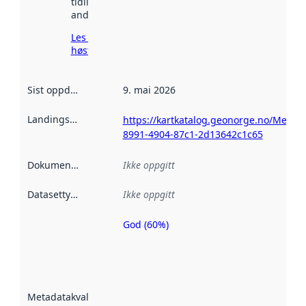
tidligere
andre steder.
Les mer om
høsting her
Sist oppdatert
:
9. mai 2026
Landingsside
:
https://kartkatalog.geonorge.no/Metad
8991-4904-87c1-2d13642c1c65
Dokumentasjon
:
Ikke oppgitt
Datasettype
:
Ikke oppgitt
God (60%)
Metadatakvalitet
er en indikator
på hvor godt
datasettene er
beskrevet ved
Metadatakvalitet
:
hjelp