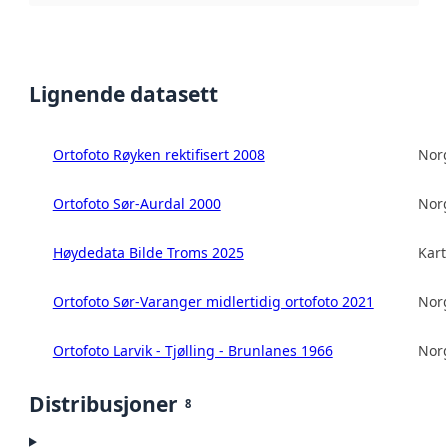
Lignende datasett
Ortofoto Røyken rektifisert 2008
Norg
Ortofoto Sør-Aurdal 2000
Norg
Høydedata Bilde Troms 2025
Kart
Ortofoto Sør-Varanger midlertidig ortofoto 2021
Norg
Ortofoto Larvik - Tjølling - Brunlanes 1966
Norg
Distribusjoner
8