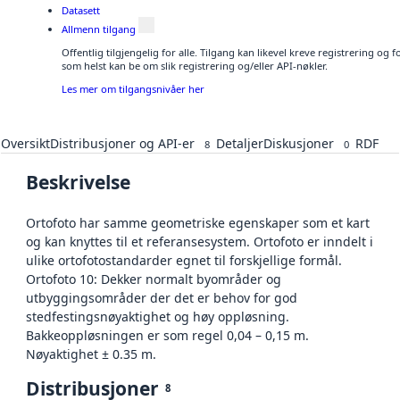
Datasett
Allmenn tilgang
Offentlig tilgjengelig for alle. Tilgang kan likevel kreve registrering og
som helst kan be om slik registrering og/eller API-nøkler.
Les mer om tilgangsnivåer her
Oversikt
Distribusjoner og API-er
Detaljer
Diskusjoner
RDF
8
0
Beskrivelse
Ortofoto har samme geometriske egenskaper som et kart
og kan knyttes til et referansesystem. Ortofoto er inndelt i
ulike ortofotostandarder egnet til forskjellige formål.
Ortofoto 10: Dekker normalt byområder og
utbyggingsområder der det er behov for god
stedfestingsnøyaktighet og høy oppløsning.
Bakkeoppløsningen er som regel 0,04 – 0,15 m.
Nøyaktighet ± 0.35 m.
Distribusjoner
8