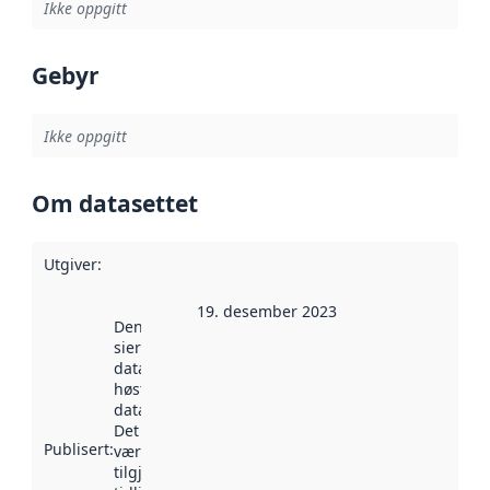
Ikke oppgitt
Gebyr
Ikke oppgitt
Om datasettet
Utgiver
:
19. desember 2023
Denne datoen
sier når
datasettet ble
høstet av
data.norge.no.
Det kan ha
Publisert
:
vært
tilgjengelig