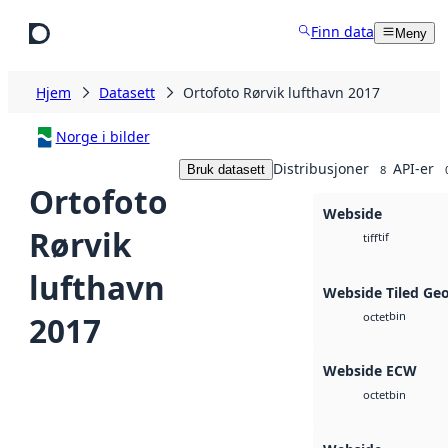
Hopp til hovedinnhold
Finn data
Meny
Hjem
Datasett
Ortofoto Rørvik lufthavn 2017
Norge i bilder
Distribusjoner
API-er
Bruk datasett
8
Ortofoto
Webside
Rørvik
tif
tiff
lufthavn
Webside Tiled Ge
bin
2017
octet
Webside ECW
bin
octet