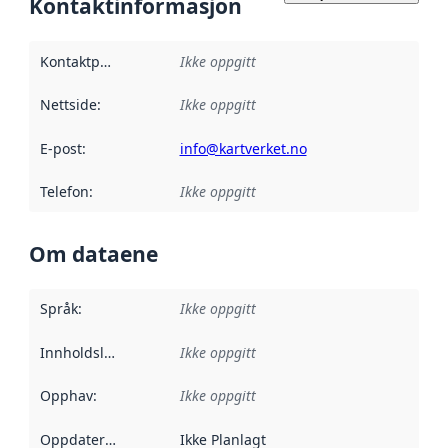
Kontaktinformasjon
Kontaktpunkt
:
Ikke oppgitt
Nettside
:
Ikke oppgitt
E-post
:
info@kartverket.no
Telefon
:
Ikke oppgitt
Om dataene
Språk
:
Ikke oppgitt
Innholdsleverandører
Ikke oppgitt
:
Opphav
:
Ikke oppgitt
Oppdateringsfrekvens
Ikke Planlagt
: