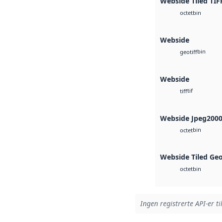
Webside Tiled TIF
bin
octet
Webside
bin
geotiff
Webside
tif
tiff
Webside Jpeg200
bin
octet
Webside Tiled Ge
bin
octet
Ingen registrerte API-er ti