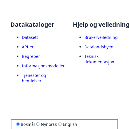
Datakataloger
Hjelp og veilednin
Datasett
Brukerveiledning
API-er
Datalandsbyen
Begreper
Teknisk
dokumentasjon
Informasjonsmodeller
Tjenester og
hendelser
Bokmål
Nynorsk
English