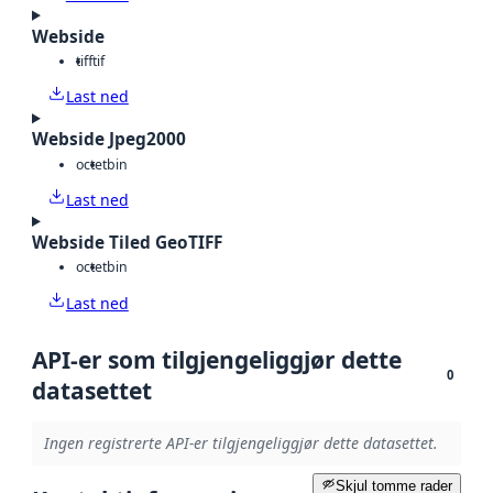
Webside
tiff
tif
Last ned
Webside Jpeg2000
octet
bin
Last ned
Webside Tiled GeoTIFF
octet
bin
Last ned
API-er som tilgjengeliggjør dette
0
datasettet
Ingen registrerte API-er tilgjengeliggjør dette datasettet.
Skjul tomme rader