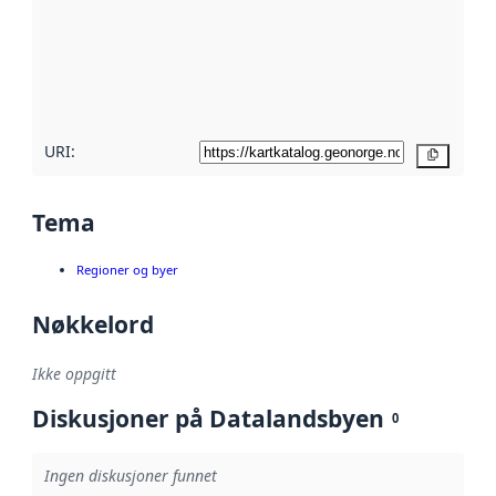
avmetadata.
Les mer om
metadatakvalitet
her
URI:
Kopier
Tema
Regioner og byer
Nøkkelord
Ikke oppgitt
Diskusjoner på Datalandsbyen
0
Ingen diskusjoner funnet