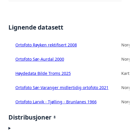
Lignende datasett
Ortofoto Røyken rektifisert 2008
Norg
Ortofoto Sør-Aurdal 2000
Norg
Høydedata Bilde Troms 2025
Kart
Ortofoto Sør-Varanger midlertidig ortofoto 2021
Norg
Ortofoto Larvik - Tjølling - Brunlanes 1966
Norg
Distribusjoner
8