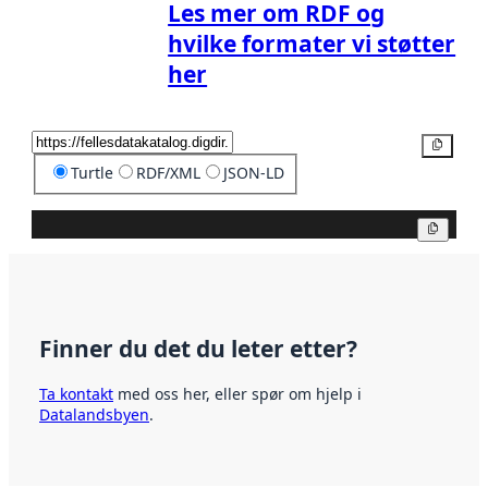
Les mer om RDF og
hvilke formater vi støtter
her
Kopier
Turtle
RDF/XML
JSON-LD
Kopier
Finner du det du leter etter?
Ta kontakt
med oss her, eller spør om hjelp i
Datalandsbyen
.