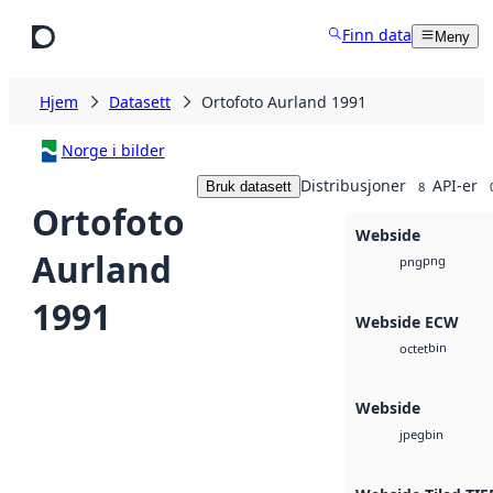
Hopp til hovedinnhold
Finn data
Meny
Hjem
Datasett
Ortofoto Aurland 1991
Norge i bilder
Distribusjoner
API-er
Bruk datasett
8
Ortofoto
Webside
Aurland
png
png
1991
Webside ECW
bin
octet
Webside
bin
jpeg