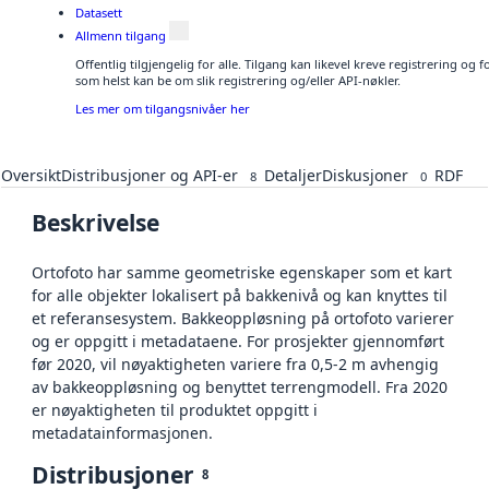
Datasett
Allmenn tilgang
Offentlig tilgjengelig for alle. Tilgang kan likevel kreve registrering og
som helst kan be om slik registrering og/eller API-nøkler.
Les mer om tilgangsnivåer her
Oversikt
Distribusjoner og API-er
Detaljer
Diskusjoner
RDF
8
0
Beskrivelse
Ortofoto har samme geometriske egenskaper som et kart
for alle objekter lokalisert på bakkenivå og kan knyttes til
et referansesystem. Bakkeoppløsning på ortofoto varierer
og er oppgitt i metadataene. For prosjekter gjennomført
før 2020, vil nøyaktigheten variere fra 0,5-2 m avhengig
av bakkeoppløsning og benyttet terrengmodell. Fra 2020
er nøyaktigheten til produktet oppgitt i
metadatainformasjonen.
Distribusjoner
8