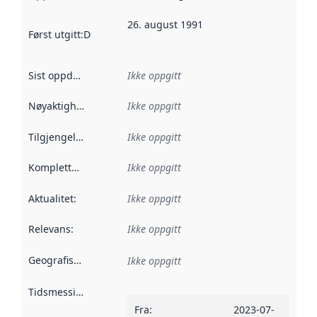
26. august 1991
Først utgitt
:
Denne datoen sier når dataene i dette datasettet 
Sist oppdatert
:
Ikke oppgitt
Nøyaktighet
:
Ikke oppgitt
Tilgjengelighet
:
Ikke oppgitt
Kompletthet
:
Ikke oppgitt
Aktualitet
:
Ikke oppgitt
Relevans
:
Ikke oppgitt
Geografisk avgrensning
:
Ikke oppgitt
Tidsmessig avgrensning
:
Fra
:
2023-07-