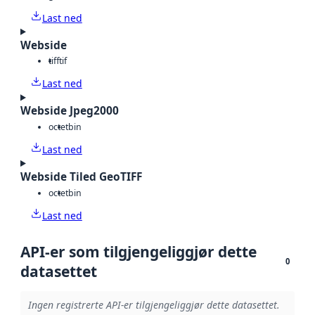
Last ned
Webside
tiff
tif
Last ned
Webside Jpeg2000
octet
bin
Last ned
Webside Tiled GeoTIFF
octet
bin
Last ned
API-er som tilgjengeliggjør dette
0
datasettet
Ingen registrerte API-er tilgjengeliggjør dette datasettet.