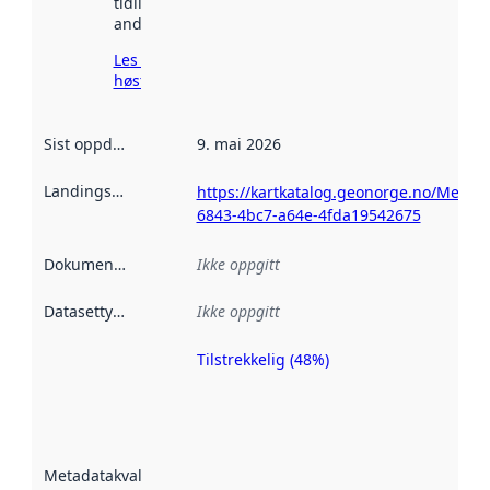
tidligere
andre steder.
Les mer om
høsting her
Sist oppdatert
:
9. mai 2026
Landingsside
:
https://kartkatalog.geonorge.no/Metad
6843-4bc7-a64e-4fda19542675
Dokumentasjon
:
Ikke oppgitt
Datasettype
:
Ikke oppgitt
Tilstrekkelig (48%)
Metadatakvalitet
er en indikator
på hvor godt
datasettene er
beskrevet ved
Metadatakvalitet
:
hjelp