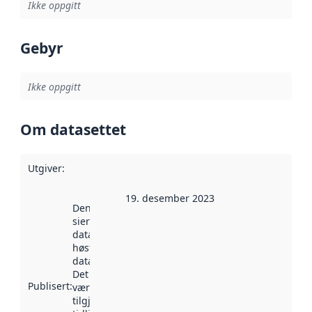
Ikke oppgitt
Gebyr
Ikke oppgitt
Om datasettet
Utgiver
:
19. desember 2023
Denne datoen
sier når
datasettet ble
høstet av
data.norge.no.
Det kan ha
Publisert
:
vært
tilgjengelig