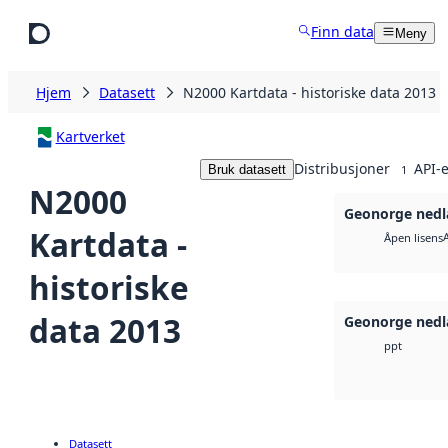
Hopp til hovedinnhold
Finn data
Meny
Hjem
Datasett
N2000 Kartdata - historiske data 2013
Kartverket
Distribusjoner
API-e
Bruk datasett
1
N2000
Geonorge nedl
Kartdata -
Åpen lisens
historiske
data 2013
Geonorge nedl
ppt
Datasett