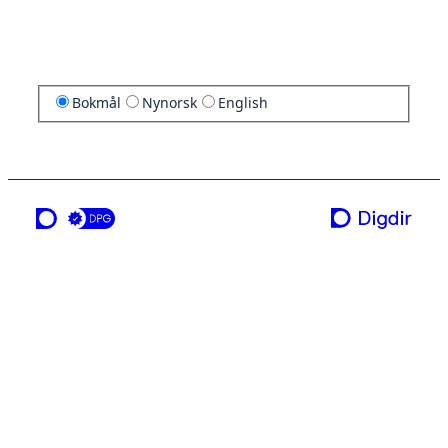
Bokmål
Nynorsk
English
en tjeneste fra