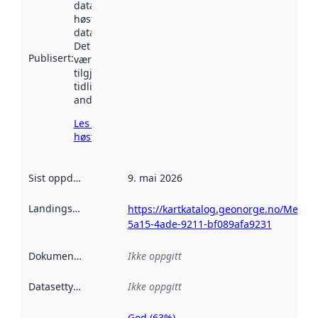
datasettet ble
høstet av
data.norge.no.
Det kan ha
Publisert
:
vært
tilgjengelig
tidligere
andre steder.
Les mer om
høsting her
Sist oppdatert
:
9. mai 2026
Landingsside
:
https://kartkatalog.geonorge.no/Metad
5a15-4ade-9211-bf089afa9231
Dokumentasjon
:
Ikke oppgitt
Datasettype
:
Ikke oppgitt
God (63%)