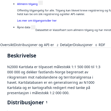
Allmenn tilgang
Offentlig tilgjengelig for alle. Tilgang kan likevel kreve registrering o
helst kan be om slik registrering og/eller API-nøkler.
Les mer om tilgangsnivåer her
Åpne data
Datasettet er klassifisert som allmenn tilgang og har mins
Oversikt
Distribusjoner og API-er
Detaljer
Diskusjoner
RDF
2
0
Beskrivelse
N2000 Kartdata er tilpasset målestokk 1:1 500 000 til 1:3
000 000 og dekker fastlands-Norge begrenset av
riksgrensen mot nabolandene og territorialgrensa i
havet. Kartdatabasen er en generalisering av N1000
Kartdata og er kartografisk redigert med tanke på
presentasjon i målestokk 1:2 000 000.
Distribusjoner
1