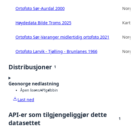
Ortofoto Sør-Aurdal 2000
Norg
Høydedata Bilde Troms 2025
Kart
Ortofoto Sør-Varanger midlertidig ortofoto 2021
Norg
Ortofoto Larvik - Tjølling - Brunlanes 1966
Norg
Distribusjoner
1
Geonorge nedlastning
Åpen lisens
API
gdb
bin
Last ned
API-er som tilgjengeliggjør dette
1
datasettet