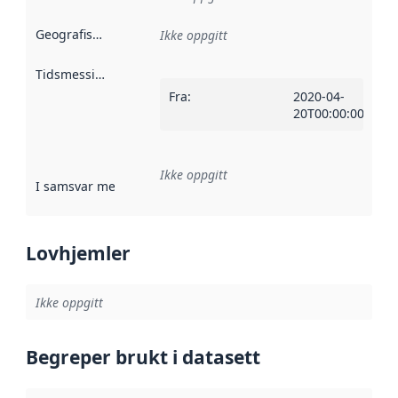
Geografisk avgrensning
:
Ikke oppgitt
Tidsmessig avgrensning
:
Fra
:
2020-04-
20T00:00:00Z
Ikke oppgitt
I samsvar med
:
Referanse til en implementasjonsregel eller a
Lovhjemler
Ikke oppgitt
Begreper brukt i datasett