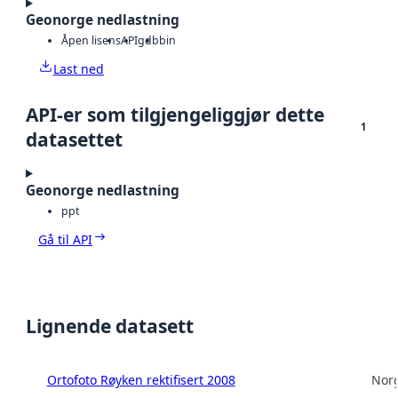
Geonorge nedlastning
Åpen lisens
API
gdb
bin
Last ned
API-er som tilgjengeliggjør dette
1
datasettet
Geonorge nedlastning
ppt
Gå til API
Lignende datasett
Ortofoto Røyken rektifisert 2008
Norg