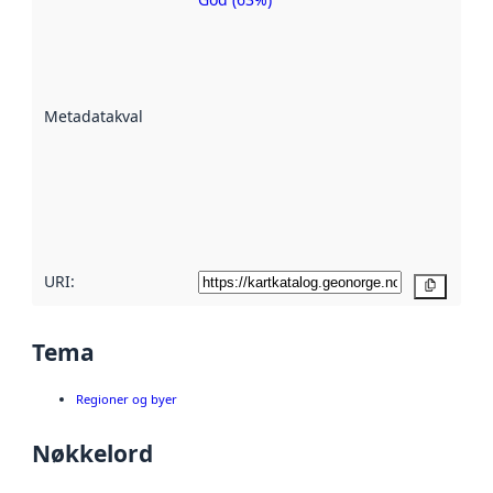
Metadatakvalitet
er en indikator
på hvor godt
datasettene er
beskrevet ved
Metadatakvalitet
:
hjelp
avmetadata.
Les mer om
metadatakvalitet
her
URI:
Kopier
Tema
Regioner og byer
Nøkkelord