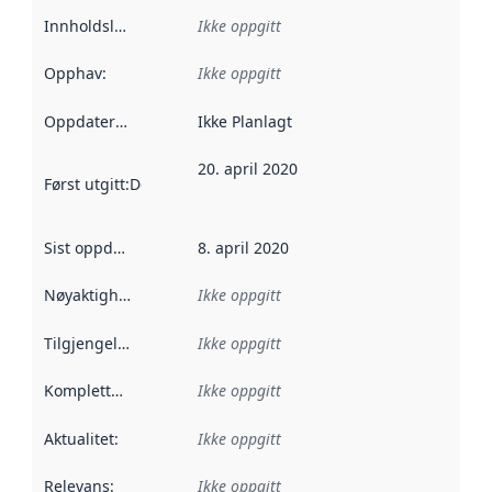
Innholdsleverandører
Ikke oppgitt
:
Opphav
:
Ikke oppgitt
Oppdateringsfrekvens
Ikke Planlagt
:
20. april 2020
Først utgitt
:
Denne datoen sier når dataene i dette datasettet 
Sist oppdatert
:
8. april 2020
Nøyaktighet
:
Ikke oppgitt
Tilgjengelighet
:
Ikke oppgitt
Kompletthet
:
Ikke oppgitt
Aktualitet
:
Ikke oppgitt
Relevans
:
Ikke oppgitt