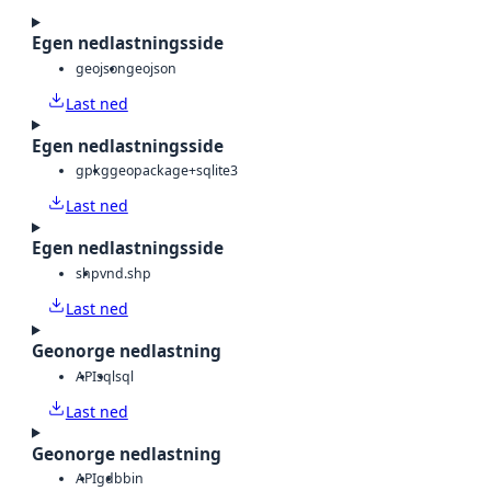
Egen nedlastningsside
geojson
geojson
Last ned
Egen nedlastningsside
gpkg
geopackage+sqlite3
Last ned
Egen nedlastningsside
shp
vnd.shp
Last ned
Geonorge nedlastning
API
sql
sql
Last ned
Geonorge nedlastning
API
gdb
bin