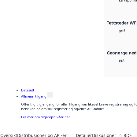
kartapplik
Tettsteder WFS
gml
Geonorge ned
ppt
Datasett
Allmenn tilgang
Offentlig tilgjengelig for alle. Tilgang kan likevel kreve registrering o
helst kan be om slik registrering og/eller API-nøkler.
Les mer om tilgangsnivåer her
Oversikt
Distribusjoner og API-er
Detaljer
Diskusjoner
RDF
11
0