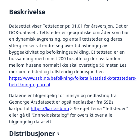
Beskrivelse
Datasettet viser Tettsteder pr. 01.01 for årsversjon. Det er
DOK-datasett. Tettsteder er geografiske områder som har
en dynamisk avgrensing, og antall tettsteder og deres
yttergrenser vil endre seg over tid avhengig av
byggeaktivitet og befolkningsutvikling. Et tettsted er en
hussamling med minst 200 bosatte og der avstanden
mellom husene normalt ikke skal overstige 50 meter. Les
mer om tettsted og fullstendig definisjon her:
https://www.ssb.no/befolkning/folketall/statistikk/tettsteders-
befolkning-og-areal
Dataene er tilgjengelig for innsyn og nedlasting fra
Geonorge Årsdatasett er også nedlastbar fra SSBs
kartportal
https://kart.ssb.no
> Se eget Tema "Tettsteder"
eller gå til "Innholdskatalog" for oversikt over alle
tilgjengelig datasett
Distribusjoner
8