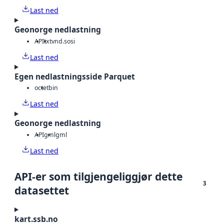
Last ned
Geonorge nedlastning
API
txt
vnd.sosi
Last ned
Egen nedlastningsside Parquet
octet
bin
Last ned
Geonorge nedlastning
API
gml
gml
Last ned
API-er som tilgjengeliggjør dette
3
datasettet
kart.ssb.no