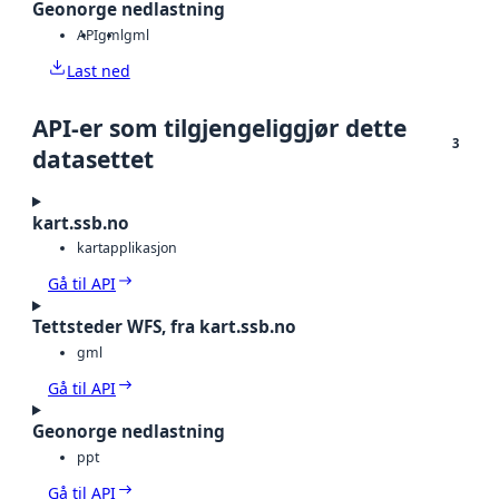
Geonorge nedlastning
API
gml
gml
Last ned
API-er som tilgjengeliggjør dette
3
datasettet
kart.ssb.no
kartapplikasjon
Gå til API
Tettsteder WFS, fra kart.ssb.no
gml
Gå til API
Geonorge nedlastning
ppt
Gå til API