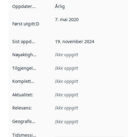
Oppdateringsfrekvens
Årlig
:
7. mai 2020
Først utgitt
:
Denne datoen sier når dataene i dette datasettet 
Sist oppdatert
:
19. november 2024
Nøyaktighet
:
Ikke oppgitt
Tilgjengelighet
:
Ikke oppgitt
Kompletthet
:
Ikke oppgitt
Aktualitet
:
Ikke oppgitt
Relevans
:
Ikke oppgitt
Geografisk avgrensning
:
Ikke oppgitt
Tidsmessig avgrensning
: