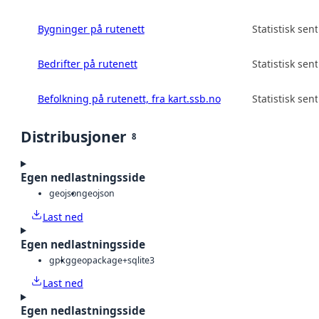
Bygninger på rutenett
Statistisk sen
Bedrifter på rutenett
Statistisk sen
Befolkning på rutenett, fra kart.ssb.no
Statistisk sen
Distribusjoner
8
Egen nedlastningsside
geojson
geojson
Last ned
Egen nedlastningsside
gpkg
geopackage+sqlite3
Last ned
Egen nedlastningsside