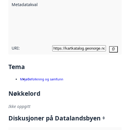
Metadatakvalitet
:
hjelp
avmetadata.
Les mer om
metadatakvalitet
her
URI:
Kopier
Tema
Miljø
Befolkning og samfunn
Nøkkelord
Ikke oppgitt
Diskusjoner på Datalandsbyen
0