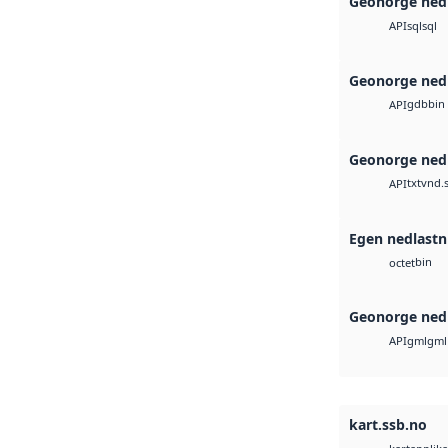
Geonorge ned
sql
sql
API
Geonorge ned
gdb
bin
API
Geonorge ned
txt
vnd.s
API
Egen nedlastn
bin
octet
Geonorge ned
gml
gml
API
kart.ssb.no