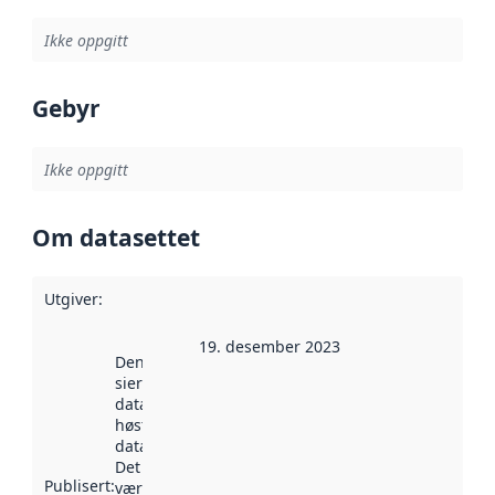
Ikke oppgitt
Gebyr
Ikke oppgitt
Om datasettet
Utgiver
:
19. desember 2023
Denne datoen
sier når
datasettet ble
høstet av
data.norge.no.
Det kan ha
Publisert
:
vært