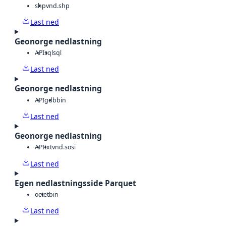
shp
vnd.shp
Last ned
Geonorge nedlastning
API
sql
sql
Last ned
Geonorge nedlastning
API
gdb
bin
Last ned
Geonorge nedlastning
API
txt
vnd.sosi
Last ned
Egen nedlastningsside Parquet
octet
bin
Last ned