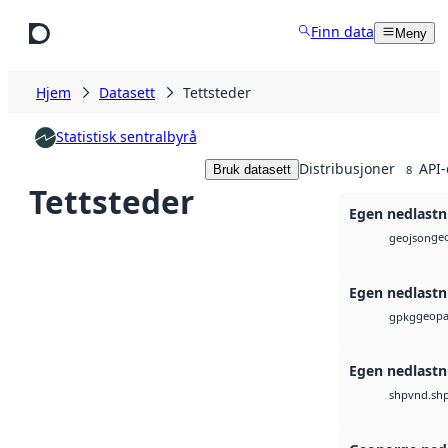
Hopp til hovedinnhold
Finn data
Meny
Hjem
Datasett
Tettsteder
Statistisk sentralbyrå
Distribusjoner
API-
Bruk datasett
8
Tettsteder
Egen nedlastn
ge
geojson
Egen nedlastn
geopa
gpkg
Egen nedlastn
vnd.sh
shp