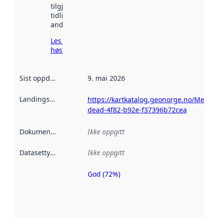
tilgjengelig
tidligere
andre steder.
Les mer om
høsting her
Sist oppdatert
:
9. mai 2026
Landingsside
:
https://kartkatalog.geonorge.no/Metad
dead-4f82-b92e-f37396b72cea
Dokumentasjon
:
Ikke oppgitt
Datasettype
:
Ikke oppgitt
God (72%)
Metadatakvalitet
er en indikator
på hvor godt
datasettene er
beskrevet ved