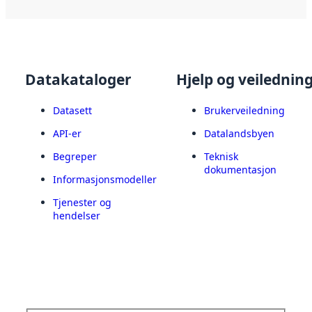
Datakataloger
Hjelp og veilednin
Datasett
Brukerveiledning
API-er
Datalandsbyen
Begreper
Teknisk
dokumentasjon
Informasjonsmodeller
Tjenester og
hendelser