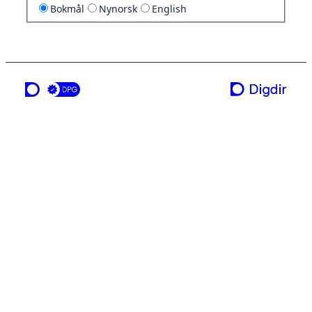
Bokmål
Nynorsk
English
en tjeneste fra