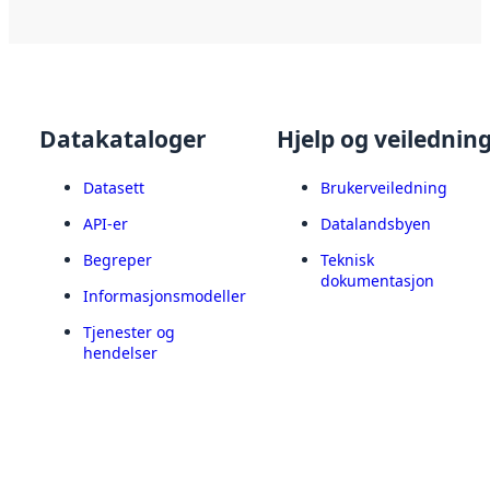
Datakataloger
Hjelp og veilednin
Datasett
Brukerveiledning
API-er
Datalandsbyen
Begreper
Teknisk
dokumentasjon
Informasjonsmodeller
Tjenester og
hendelser