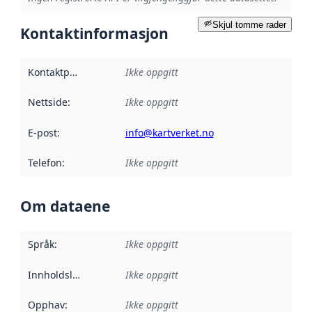
Skjul tomme rader
Kontaktinformasjon
Kontaktpunkt
:
Ikke oppgitt
Nettside
:
Ikke oppgitt
E-post
:
info@kartverket.no
Telefon
:
Ikke oppgitt
Om dataene
Språk
:
Ikke oppgitt
Innholdsleverandører
Ikke oppgitt
:
Opphav
:
Ikke oppgitt