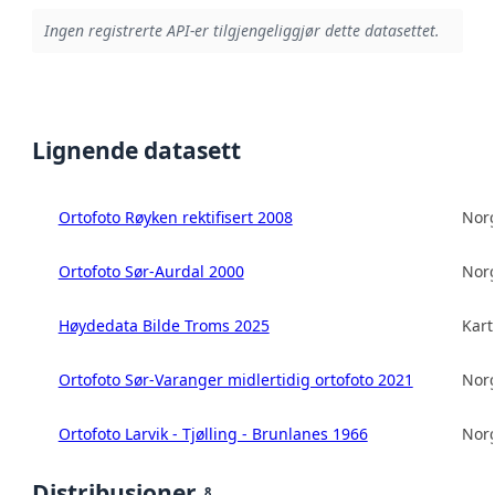
Ingen registrerte API-er tilgjengeliggjør dette datasettet.
Lignende datasett
Ortofoto Røyken rektifisert 2008
Norg
Ortofoto Sør-Aurdal 2000
Norg
Høydedata Bilde Troms 2025
Kart
Ortofoto Sør-Varanger midlertidig ortofoto 2021
Norg
Ortofoto Larvik - Tjølling - Brunlanes 1966
Norg
Distribusjoner
8