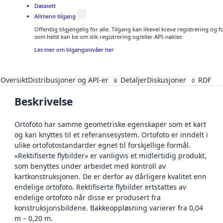
Datasett
Allmenn tilgang
Offentlig tilgjengelig for alle. Tilgang kan likevel kreve registrering og
som helst kan be om slik registrering og/eller API-nøkler.
Les mer om tilgangsnivåer her
Oversikt
Distribusjoner og API-er
Detaljer
Diskusjoner
RDF
8
0
Beskrivelse
Ortofoto har samme geometriske egenskaper som et kart
og kan knyttes til et referansesystem. Ortofoto er inndelt i
ulike ortofotostandarder egnet til forskjellige formål.
«Rektifiserte flybilder» er vanligvis et midlertidig produkt,
som benyttes under arbeidet med kontroll av
kartkonstruksjonen. De er derfor av dårligere kvalitet enn
endelige ortofoto. Rektifiserte flybilder ertstattes av
endelige ortofoto når disse er produsert fra
konstruksjonsbildene. Bakkeoppløsning varierer fra 0,04
m – 0,20 m.