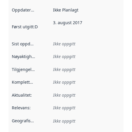
Oppdateringsfrekvens
Ikke Planlagt
:
3. august 2017
Først utgitt
:
Denne datoen sier når dataene i dette datasettet 
Sist oppdatert
:
Ikke oppgitt
Nøyaktighet
:
Ikke oppgitt
Tilgjengelighet
:
Ikke oppgitt
Kompletthet
:
Ikke oppgitt
Aktualitet
:
Ikke oppgitt
Relevans
:
Ikke oppgitt
Geografisk avgrensning
:
Ikke oppgitt