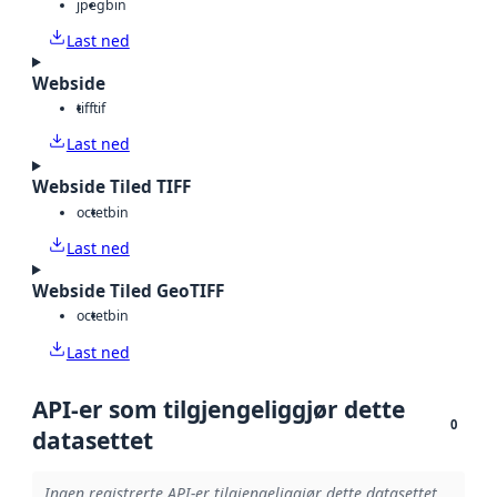
jpeg
bin
Last ned
Webside
tiff
tif
Last ned
Webside Tiled TIFF
octet
bin
Last ned
Webside Tiled GeoTIFF
octet
bin
Last ned
API-er som tilgjengeliggjør dette
0
datasettet
Ingen registrerte API-er tilgjengeliggjør dette datasettet.