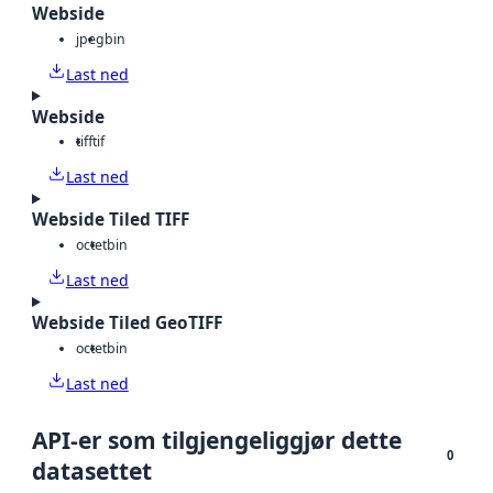
Webside
jpeg
bin
Last ned
Webside
tiff
tif
Last ned
Webside Tiled TIFF
octet
bin
Last ned
Webside Tiled GeoTIFF
octet
bin
Last ned
API-er som tilgjengeliggjør dette
0
datasettet