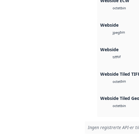
Webside ECW
bin
octet
Webside
bin
jpeg
Webside
tif
tiff
Webside Tiled TIF
bin
octet
Webside Tiled Ge
bin
octet
Ingen registrerte API-er ti