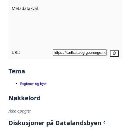
beskrevet ved
Metadatakvalitet
:
hjelp
avmetadata.
Les mer om
metadatakvalitet
her
URI:
Kopier
Tema
Regioner og byer
Nøkkelord
Ikke oppgitt
Diskusjoner på Datalandsbyen
0