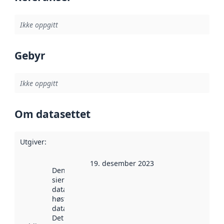
Ikke oppgitt
Gebyr
Ikke oppgitt
Om datasettet
Utgiver
:
19. desember 2023
Denne datoen
sier når
datasettet ble
høstet av
data.norge.no.
Det kan ha