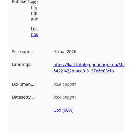
Publisert
:
vært
tilgjengelig
tidligere
andre steder.
Les mer om
høsting her
Sist oppdatert
:
9. mai 2026
Landingsside
:
https://kartkatalog.geonorge.no/Metad
5422-422b-ace3-8137e6e88cfb
Dokumentasjon
:
Ikke oppgitt
Datasettype
:
Ikke oppgitt
God (60%)
Metadatakvalitet
er en indikator
på hvor godt
datasettene er