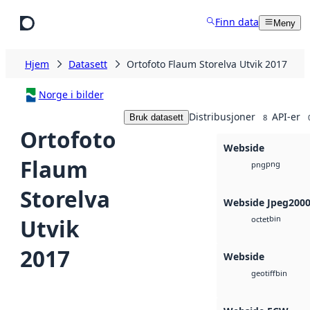
Hopp til hovedinnhold
Finn data
Meny
Hjem
Datasett
Ortofoto Flaum Storelva Utvik 2017
Norge i bilder
Distribusjoner
API-er
Bruk datasett
8
Ortofoto
Webside
Flaum
png
png
Storelva
Webside Jpeg200
bin
Utvik
octet
2017
Webside
bin
geotiff