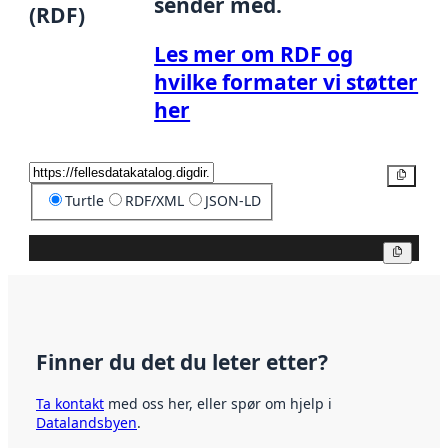
sender med.
(RDF)
Les mer om RDF og
hvilke formater vi støtter
her
Kopier
Turtle
RDF/XML
JSON-LD
Kopier
Finner du det du leter etter?
Ta kontakt
med oss her, eller spør om hjelp i
Datalandsbyen
.