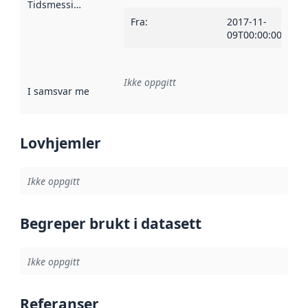
Tidsmessig avgrensning
:
Fra
:
2017-11-
09T00:00:00Z
Ikke oppgitt
I samsvar med
:
Referanse til en implementasjonsregel eller a
Lovhjemler
Ikke oppgitt
Begreper brukt i datasett
Ikke oppgitt
Referanser