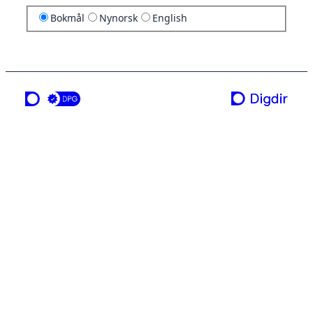
Bokmål
Nynorsk
English
en tjeneste fra