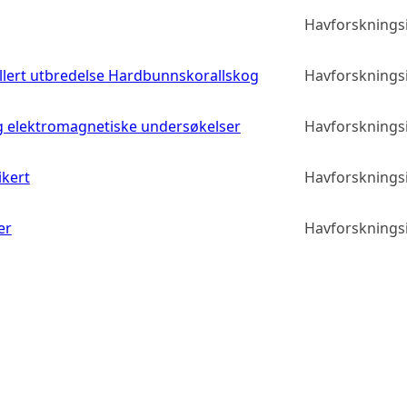
Havforskningsi
llert utbredelse Hardbunnskorallskog
Havforskningsi
g elektromagnetiske undersøkelser
Havforskningsi
ikert
Havforskningsi
er
Havforskningsi