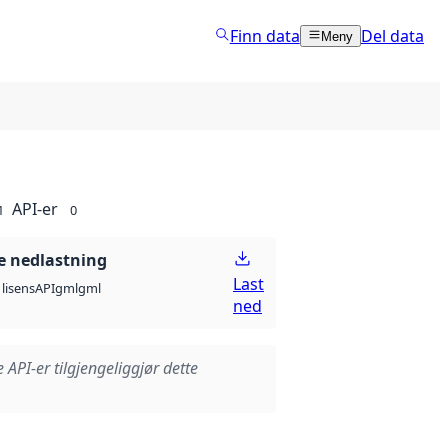
Finn data
Del data
Meny
API-er
1
0
 nedlastning
Last
API
gml
gml
lisens
ned
e API-er tilgjengeliggjør dette