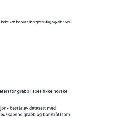
 helst kan be om slik registrering og/eller API-
er) for grabb i spesifikke norske
sjon» består av datasett med
gsredskapene grabb og bomtrål (som