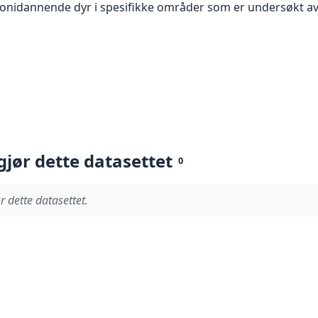
olonidannende dyr i spesifikke områder som er undersøk
gjør dette datasettet
0
r dette datasettet.