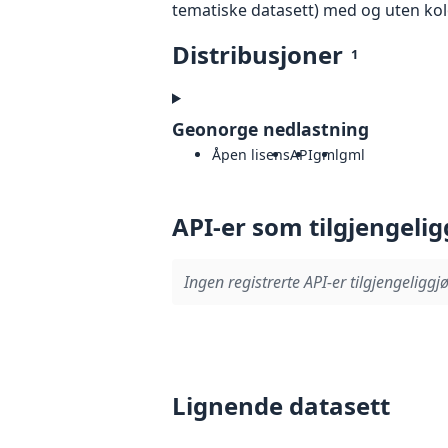
tematiske datasett) med og uten k
Distribusjoner
1
Geonorge nedlastning
Åpen lisens
API
gml
gml
API-er som tilgjengelig
Ingen registrerte API-er tilgjengeliggjø
Lignende datasett