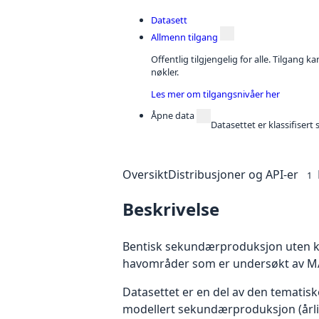
Datasett
Allmenn tilgang
Offentlig tilgjengelig for alle. Tilgang 
nøkler.
Les mer om tilgangsnivåer her
Åpne data
Datasettet er klassifiser
Oversikt
Distribusjoner og API-er
1
Beskrivelse
Bentisk sekundærproduksjon uten kol
havområder som er undersøkt av 
Datasettet er en del av den tematis
modellert sekundærproduksjon (årli