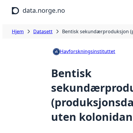
Hopp til hovedinnhold
data.norge.no
Hjem
Datasett
Bentisk sekundærproduksjon (
Havforskningsinstituttet
Bentisk
sekundærprod
(produksjonsda
uten kolonidan