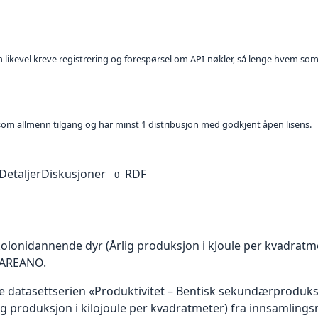
kan likevel kreve registrering og forespørsel om API-nøkler, så lenge hvem som
t som allmenn tilgang og har minst 1 distribusjon med godkjent åpen lisens.
Detaljer
Diskusjoner
RDF
0
onidannende dyr (Årlig produksjon i kJoule per kvadratmet
MAREANO.
ke datasettserien «Produktivitet – Bentisk sekundærproduk
g produksjon i kilojoule per kvadratmeter) fra innsamlin