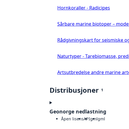
Hornkoraller - Radicipes
Sårbare marine biotoper – mode
Rådgivningskart for seismiske o
Naturtyper - Tarebiomasse, pred
Artsutbredelse andre marine art
Distribusjoner
1
Geonorge nedlastning
Åpen lisens
API
gml
gml