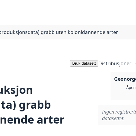
produksjonsdata) grabb uten kolonidannende arter
Distribusjoner
Bruk datasett
Geonorge
uksjon
Åpen 
ta) grabb
Ingen registrert
nende arter
datasettet.