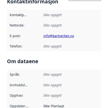
Kontaktinformasjon
Kontaktpunkt
:
Ikke oppgitt
Nettside
:
Ikke oppgitt
E-post
:
info@kartverket.no
Telefon
:
Ikke oppgitt
Om dataene
Språk
:
Ikke oppgitt
Innholdsleverandører
Ikke oppgitt
:
Opphav
:
Ikke oppgitt
Oppdateringsfrekvens
Ikke Planlagt
: