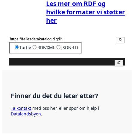
Les mer om RDF og
hvilke formater vi støtter
her
Kopier
Turtle
RDF/XML
JSON-LD
Kopier
Finner du det du leter etter?
Ta kontakt
med oss her, eller spør om hjelp i
Datalandsbyen
.