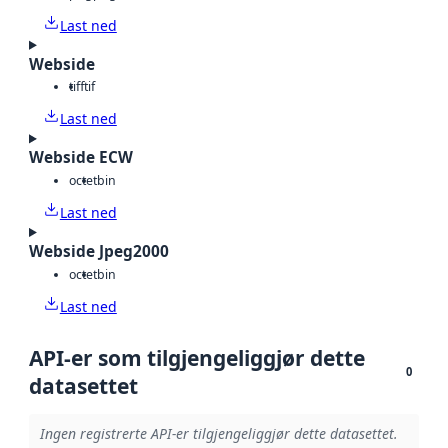
Last ned
Webside
tiff
tif
Last ned
Webside ECW
octet
bin
Last ned
Webside Jpeg2000
octet
bin
Last ned
API-er som tilgjengeliggjør dette
0
datasettet
Ingen registrerte API-er tilgjengeliggjør dette datasettet.