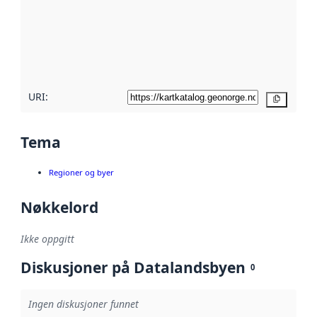
avmetadata.
Les mer om
metadatakvalitet
her
URI:
Kopier
Tema
Regioner og byer
Nøkkelord
Ikke oppgitt
Diskusjoner på Datalandsbyen
0
Ingen diskusjoner funnet