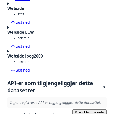
Webside
tiff
tif
Last ned
Webside ECW
octet
bin
Last ned
Webside Jpeg2000
octet
bin
Last ned
API-er som tilgjengeliggjør dette
0
datasettet
Ingen registrerte API-er tilgjengeliggjør dette datasettet.
Skjul tomme rader