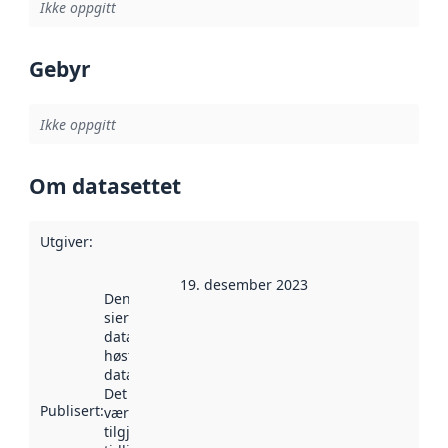
Ikke oppgitt
Gebyr
Ikke oppgitt
Om datasettet
Utgiver
:
19. desember 2023
Denne datoen
sier når
datasettet ble
høstet av
data.norge.no.
Det kan ha
Publisert
:
vært
tilgjengelig