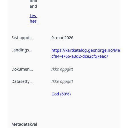
tidligere
andre steder.
Les mer om
høsting her
Sist oppdatert
:
9. mai 2026
Landingsside
:
https://kartkatalog.geonorge.no/Metad
cf84-4766-a3d2-dce2cf57eac7
Dokumentasjon
:
Ikke oppgitt
Datasettype
:
Ikke oppgitt
God (60%)
Metadatakvalitet
er en indikator
på hvor godt
datasettene er
beskrevet ved
Metadatakvalitet
:
hjelp