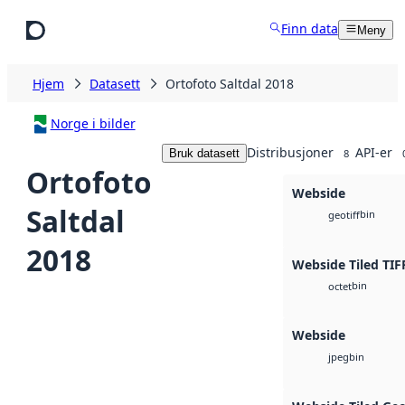
Hopp til hovedinnhold
Finn data
Meny
Hjem
Datasett
Ortofoto Saltdal 2018
Norge i bilder
Distribusjoner
API-er
Bruk datasett
8
Ortofoto
Webside
Saltdal
bin
geotiff
2018
Webside Tiled TIF
bin
octet
Webside
bin
jpeg