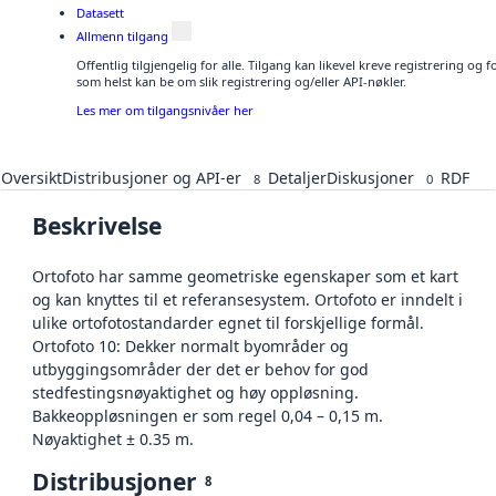
Datasett
Allmenn tilgang
Offentlig tilgjengelig for alle. Tilgang kan likevel kreve registrering og
som helst kan be om slik registrering og/eller API-nøkler.
Les mer om tilgangsnivåer her
Oversikt
Distribusjoner og API-er
Detaljer
Diskusjoner
RDF
8
0
Beskrivelse
Ortofoto har samme geometriske egenskaper som et kart
og kan knyttes til et referansesystem. Ortofoto er inndelt i
ulike ortofotostandarder egnet til forskjellige formål.
Ortofoto 10: Dekker normalt byområder og
utbyggingsområder der det er behov for god
stedfestingsnøyaktighet og høy oppløsning.
Bakkeoppløsningen er som regel 0,04 – 0,15 m.
Nøyaktighet ± 0.35 m.
Distribusjoner
8