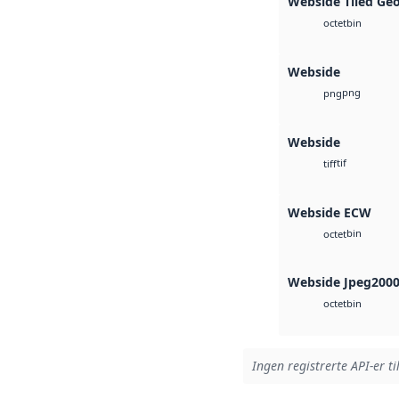
Webside Tiled Ge
bin
octet
Webside
png
png
Webside
tif
tiff
Webside ECW
bin
octet
Webside Jpeg200
bin
octet
Ingen registrerte API-er ti