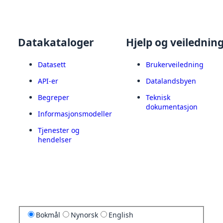
Datakataloger
Hjelp og veilednin
Datasett
Brukerveiledning
API-er
Datalandsbyen
Begreper
Teknisk
dokumentasjon
Informasjonsmodeller
Tjenester og
hendelser
Bokmål
Nynorsk
English