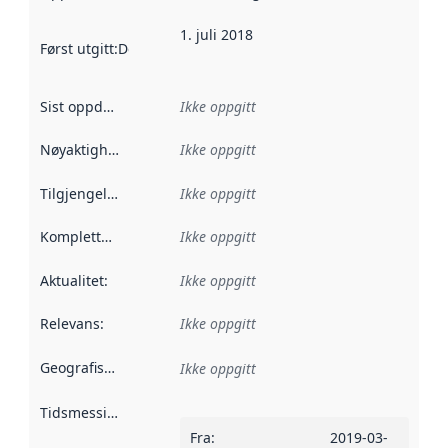
1. juli 2018
Først utgitt
:
Denne datoen sier når dataene i dette datasettet 
Sist oppdatert
:
Ikke oppgitt
Nøyaktighet
:
Ikke oppgitt
Tilgjengelighet
:
Ikke oppgitt
Kompletthet
:
Ikke oppgitt
Aktualitet
:
Ikke oppgitt
Relevans
:
Ikke oppgitt
Geografisk avgrensning
:
Ikke oppgitt
Tidsmessig avgrensning
:
Fra
:
2019-03-