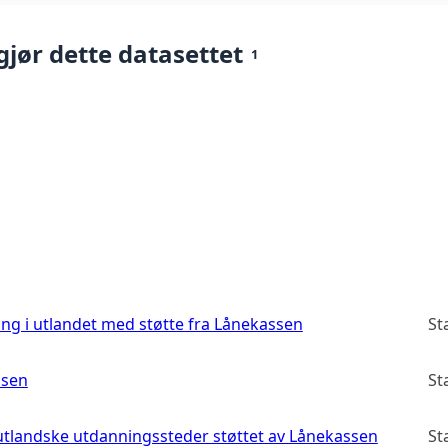
gjør dette datasettet
1
ng i utlandet med støtte fra Lånekassen
St
ssen
St
utlandske utdanningssteder støttet av Lånekassen
St