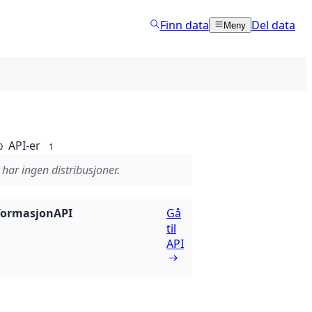
Finn data
Del data
Meny
API-er
0
1
 har ingen distribusjoner.
formasjonAPI
Gå
til
API