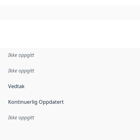
Ikke oppgitt
Ikke oppgitt
Vedtak
Kontinuerlig Oppdatert
Ikke oppgitt
ataene i dette datasettet første gang ble utgitt. Det kan ha