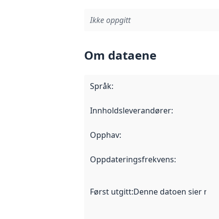
Ikke oppgitt
Om dataene
Språk
:
Innholdsleverandører
:
Opphav
:
Oppdateringsfrekvens
:
Først utgitt
:
Denne datoen sier når d