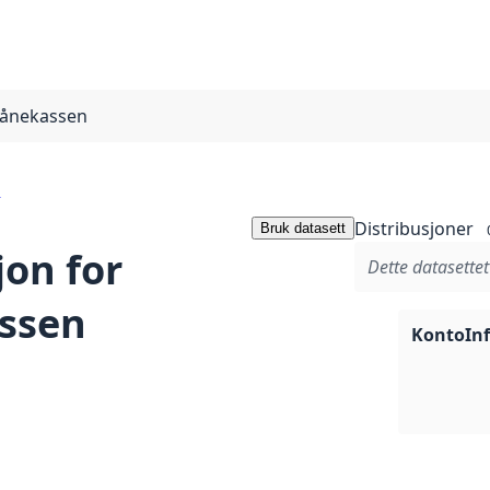
Lånekassen
g
Distribusjoner
Bruk datasett
on for
Dette datasettet
assen
KontoIn