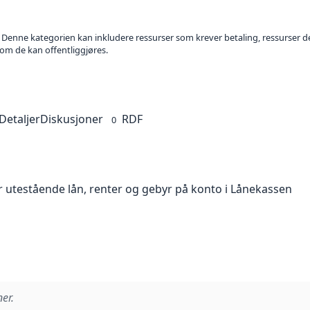
. Denne kategorien kan inkludere ressurser som krever betaling, ressurser del
 om de kan offentliggjøres.
Detaljer
Diskusjoner
RDF
0
 utestående lån, renter og gebyr på konto i Lånekassen
er.