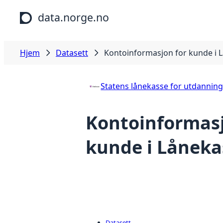
Hopp til hovedinnhold
data.norge.no
Hjem
Datasett
Kontoinformasjon for kunde i 
Statens lånekasse for utdannin
Kontoinformasj
kunde i Lånek
Datasett