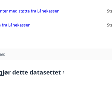
enter med støtte fra Lånekassen
St
e fra Lånekassen
St
er.
gjør dette datasettet
1